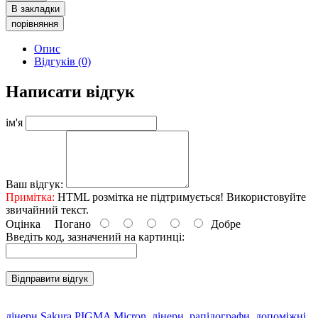
В закладки
порівняння
Опис
Відгуків (0)
Написати відгук
ім'я
Ваш відгук:
Примітка:
HTML розмітка не підтримується! Використовуйте
звичайний текст.
Оцінка
Погано
Добре
Введіть код, зазначений на картинці:
Відправити відгук
лінери Sakura PIGMA Micron
,
лінери
,
рапідографи
,
допоміжні