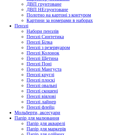
ДВП грунтоване
ДВП НЕгрунтоване
Полотно на картоні з контуром
Картини за номерами в наборах
Пензлі
Набори пензлів
Пензлі Синтетика
Пензлі Білка
Пензлі з резервуаром
Пензлі Колонок
Пензлі Щетина
Пензлі Поні
Пензлі Мангуста
Пензлі круглі
Пензлі плоскі
Пензлі овальні
Пензлі скошені
Пензлі віялові
Пензлі лайнер
Пензлі флейц
Мольберти, аксесуари
Папір для малювання
Папір для акварелі
Папір для маркерів
Папір для олійних