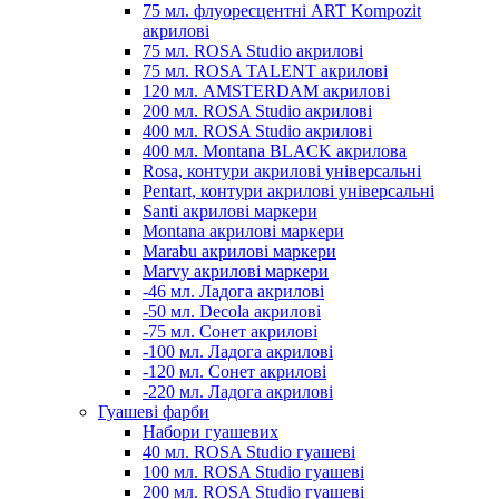
75 мл. флуоресцентні ART Kompozit
акрилові
75 мл. ROSA Studio акрилові
75 мл. ROSA TALENT акрилові
120 мл. AMSTERDAM акрилові
200 мл. ROSA Studio акрилові
400 мл. ROSA Studio акрилові
400 мл. Montana BLACK акрилова
Rosa, контури акрилові універсальні
Pentart, контури акрилові універсальні
Santi акрилові маркери
Montana акрилові маркери
Marabu акрилові маркери
Marvy акрилові маркери
-46 мл. Ладога акрилові
-50 мл. Decola акрилові
-75 мл. Сонет акрилові
-100 мл. Ладога акрилові
-120 мл. Сонет акрилові
-220 мл. Ладога акрилові
Гуашеві фарби
Набори гуашевих
40 мл. ROSA Studio гуашеві
100 мл. ROSA Studio гуашеві
200 мл. ROSA Studio гуашеві