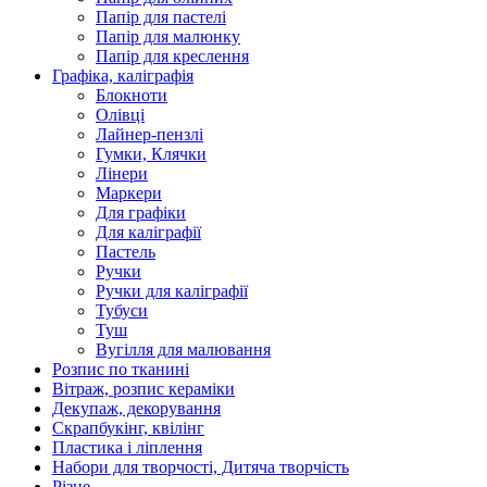
Папір для пастелі
Папір для малюнку
Папір для креслення
Графіка, каліграфія
Блокноти
Олівці
Лайнер-пензлі
Гумки, Клячки
Лінери
Маркери
Для графіки
Для каліграфії
Пастель
Ручки
Ручки для каліграфії
Тубуси
Туш
Вугілля для малювання
Розпис по тканині
Вітраж, розпис кераміки
Декупаж, декорування
Скрапбукінг, квілінг
Пластика і ліплення
Набори для творчості, Дитяча творчість
Різне