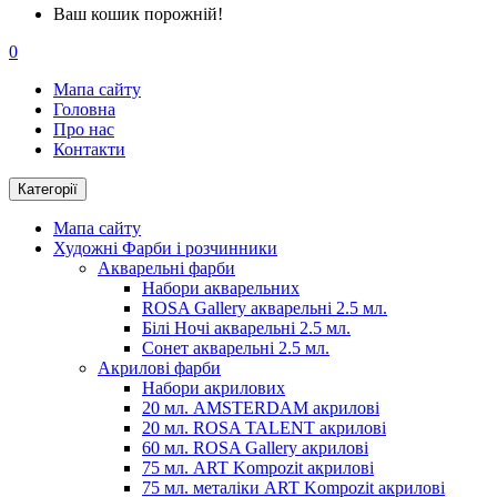
Ваш кошик порожній!
0
Мапа сайту
Головна
Про нас
Контакти
Категорії
Мапа сайту
Художні Фарби і розчинники
Акварельні фарби
Набори акварельних
ROSA Gallery акварельні 2.5 мл.
Білі Ночі акварельні 2.5 мл.
Сонет акварельні 2.5 мл.
Акрилові фарби
Набори акрилових
20 мл. AMSTERDAM акрилові
20 мл. ROSA TALENT акрилові
60 мл. ROSA Gallery акрилові
75 мл. ART Kompozit акрилові
75 мл. металіки ART Kompozit акрилові