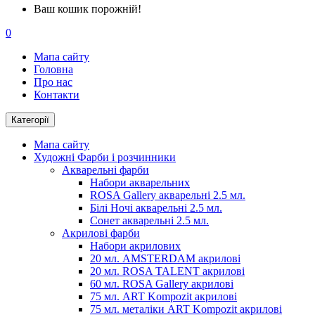
Ваш кошик порожній!
0
Мапа сайту
Головна
Про нас
Контакти
Категорії
Мапа сайту
Художні Фарби і розчинники
Акварельні фарби
Набори акварельних
ROSA Gallery акварельні 2.5 мл.
Білі Ночі акварельні 2.5 мл.
Сонет акварельні 2.5 мл.
Акрилові фарби
Набори акрилових
20 мл. AMSTERDAM акрилові
20 мл. ROSA TALENT акрилові
60 мл. ROSA Gallery акрилові
75 мл. ART Kompozit акрилові
75 мл. металіки ART Kompozit акрилові