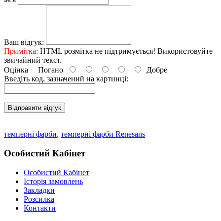
Ваш відгук:
Примітка:
HTML розмітка не підтримується! Використовуйте
звичайний текст.
Оцінка
Погано
Добре
Введіть код, зазначений на картинці:
Відправити відгук
темперні фарби
,
темперні фарби Renesans
Особистий Кабінет
Особистий Кабінет
Історія замовлень
Закладки
Розсилка
Контакти