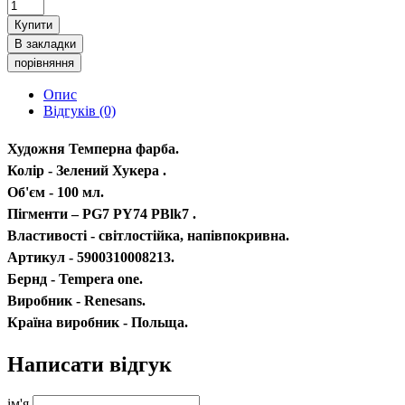
Купити
В закладки
порівняння
Опис
Відгуків (0)
Художня Темперна фарба.
Колір - Зелений Хукера .
Об'єм - 100 мл.
Пігменти – PG7 PY74 PBlk7 .
Властивості - світлостійка, напівпокривна.
Артикул - 5900310008213.
Бернд - Tempera one.
Виробник - Renesans.
Країна виробник - Польща.
Написати відгук
ім'я