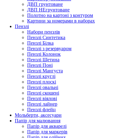
ДВП грунтоване
ДВП НЕгрунтоване
Полотно на картоні з контуром
Картини за номерами в наборах
Пензлі
Набори пензлів
Пензлі Синтетика
Пензлі Білка
Пензлі з резервуаром
Пензлі Колонок
Пензлі Щетина
Пензлі Поні
Пензлі Мангуста
Пензлі круглі
Пензлі плоскі
Пензлі овальні
Пензлі скошені
Пензлі віялові
Пензлі лайнер
Пензлі флейц
Мольберти, аксесуари
Папір для малювання
Папір для акварелі
Папір для маркерів
Папір для олійних