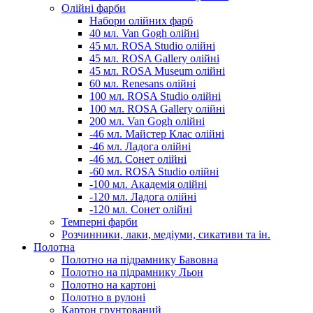
Олійні фарби
Набори олійних фарб
40 мл. Van Gogh олійні
45 мл. ROSA Studio олійні
45 мл. ROSA Gallery олійні
45 мл. ROSA Museum олійні
60 мл. Renesans олійні
100 мл. ROSA Studio олійні
100 мл. ROSA Gallery олійні
200 мл. Van Gogh олійні
-46 мл. Майстер Клас олійні
-46 мл. Ладога олійні
-46 мл. Сонет олійні
-60 мл. ROSA Studio олійні
-100 мл. Академія олійні
-120 мл. Ладога олійні
-120 мл. Сонет олійні
Темперні фарби
Розчинники, лаки, медіуми, сикативи та ін.
Полотна
Полотно на підрамнику Бавовна
Полотно на підрамнику Льон
Полотно на картоні
Полотно в рулоні
Картон грунтований