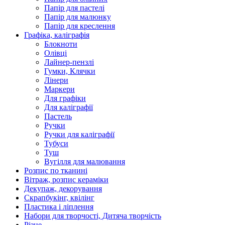
Папір для пастелі
Папір для малюнку
Папір для креслення
Графіка, каліграфія
Блокноти
Олівці
Лайнер-пензлі
Гумки, Клячки
Лінери
Маркери
Для графіки
Для каліграфії
Пастель
Ручки
Ручки для каліграфії
Тубуси
Туш
Вугілля для малювання
Розпис по тканині
Вітраж, розпис кераміки
Декупаж, декорування
Скрапбукінг, квілінг
Пластика і ліплення
Набори для творчості, Дитяча творчість
Різне