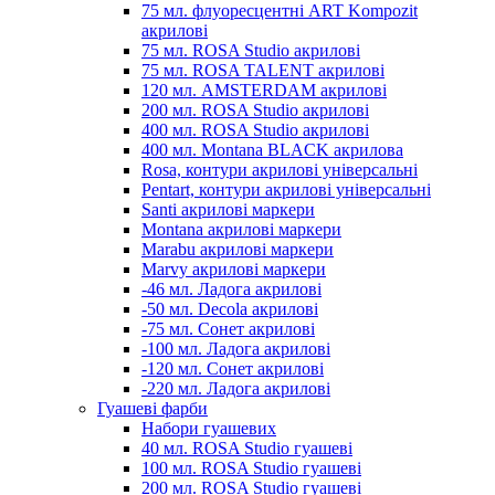
75 мл. флуоресцентні ART Kompozit
акрилові
75 мл. ROSA Studio акрилові
75 мл. ROSA TALENT акрилові
120 мл. AMSTERDAM акрилові
200 мл. ROSA Studio акрилові
400 мл. ROSA Studio акрилові
400 мл. Montana BLACK акрилова
Rosa, контури акрилові універсальні
Pentart, контури акрилові універсальні
Santi акрилові маркери
Montana акрилові маркери
Marabu акрилові маркери
Marvy акрилові маркери
-46 мл. Ладога акрилові
-50 мл. Decola акрилові
-75 мл. Сонет акрилові
-100 мл. Ладога акрилові
-120 мл. Сонет акрилові
-220 мл. Ладога акрилові
Гуашеві фарби
Набори гуашевих
40 мл. ROSA Studio гуашеві
100 мл. ROSA Studio гуашеві
200 мл. ROSA Studio гуашеві