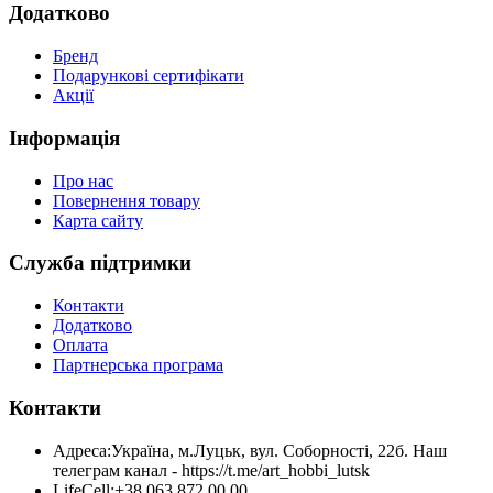
Додатково
Бренд
Подарункові сертифікати
Акції
Інформація
Про нас
Повернення товару
Карта сайту
Служба підтримки
Контакти
Додатково
Оплата
Партнерська програма
Контакти
Адреса:
Україна, м.Луцьк, вул. Соборності, 22б. Наш
телеграм канал - https://t.me/art_hobbi_lutsk
LifeCell:
+38 063 872 00 00