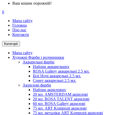
Ваш кошик порожній!
0
Мапа сайту
Головна
Про нас
Контакти
Категорії
Мапа сайту
Художні Фарби і розчинники
Акварельні фарби
Набори акварельних
ROSA Gallery акварельні 2.5 мл.
Білі Ночі акварельні 2.5 мл.
Сонет акварельні 2.5 мл.
Акрилові фарби
Набори акрилових
20 мл. AMSTERDAM акрилові
20 мл. ROSA TALENT акрилові
60 мл. ROSA Gallery акрилові
75 мл. ART Kompozit акрилові
75 мл. металіки ART Kompozit акрилові