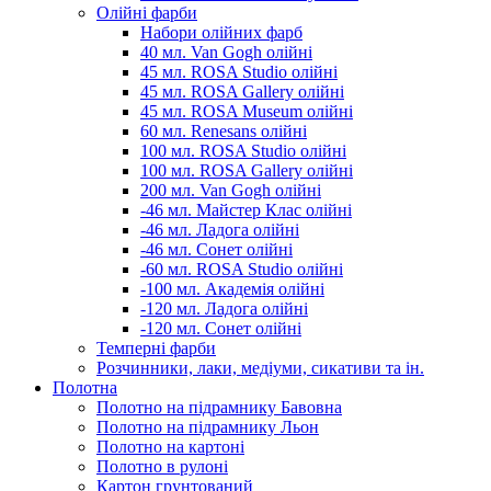
Олійні фарби
Набори олійних фарб
40 мл. Van Gogh олійні
45 мл. ROSA Studio олійні
45 мл. ROSA Gallery олійні
45 мл. ROSA Museum олійні
60 мл. Renesans олійні
100 мл. ROSA Studio олійні
100 мл. ROSA Gallery олійні
200 мл. Van Gogh олійні
-46 мл. Майстер Клас олійні
-46 мл. Ладога олійні
-46 мл. Сонет олійні
-60 мл. ROSA Studio олійні
-100 мл. Академія олійні
-120 мл. Ладога олійні
-120 мл. Сонет олійні
Темперні фарби
Розчинники, лаки, медіуми, сикативи та ін.
Полотна
Полотно на підрамнику Бавовна
Полотно на підрамнику Льон
Полотно на картоні
Полотно в рулоні
Картон грунтований