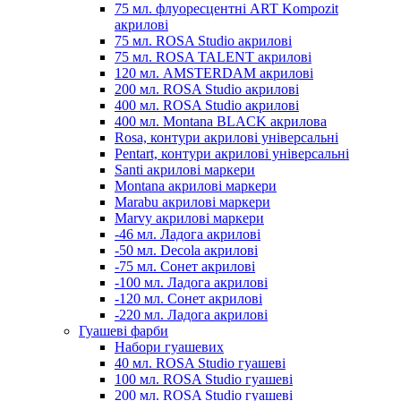
75 мл. флуоресцентні ART Kompozit
акрилові
75 мл. ROSA Studio акрилові
75 мл. ROSA TALENT акрилові
120 мл. AMSTERDAM акрилові
200 мл. ROSA Studio акрилові
400 мл. ROSA Studio акрилові
400 мл. Montana BLACK акрилова
Rosa, контури акрилові універсальні
Pentart, контури акрилові універсальні
Santi акрилові маркери
Montana акрилові маркери
Marabu акрилові маркери
Marvy акрилові маркери
-46 мл. Ладога акрилові
-50 мл. Decola акрилові
-75 мл. Сонет акрилові
-100 мл. Ладога акрилові
-120 мл. Сонет акрилові
-220 мл. Ладога акрилові
Гуашеві фарби
Набори гуашевих
40 мл. ROSA Studio гуашеві
100 мл. ROSA Studio гуашеві
200 мл. ROSA Studio гуашеві