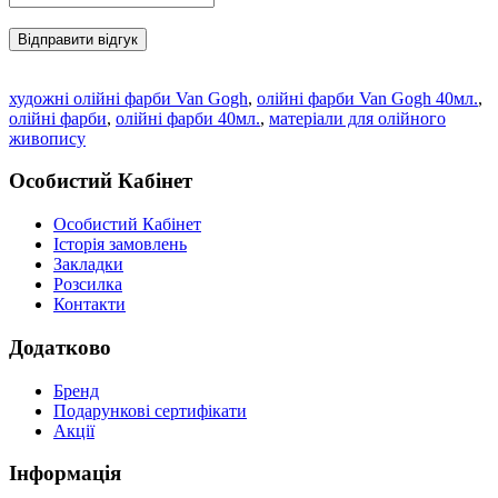
Відправити відгук
художні олійні фарби Van Gogh
,
олійні фарби Van Gogh 40мл.
,
олійні фарби
,
олійні фарби 40мл.
,
матеріали для олійного
живопису
Особистий Кабінет
Особистий Кабінет
Історія замовлень
Закладки
Розсилка
Контакти
Додатково
Бренд
Подарункові сертифікати
Акції
Інформація