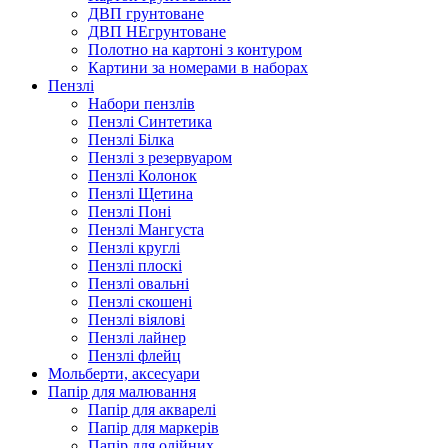
ДВП грунтоване
ДВП НЕгрунтоване
Полотно на картоні з контуром
Картини за номерами в наборах
Пензлі
Набори пензлів
Пензлі Синтетика
Пензлі Білка
Пензлі з резервуаром
Пензлі Колонок
Пензлі Щетина
Пензлі Поні
Пензлі Мангуста
Пензлі круглі
Пензлі плоскі
Пензлі овальні
Пензлі скошені
Пензлі віялові
Пензлі лайнер
Пензлі флейц
Мольберти, аксесуари
Папір для малювання
Папір для акварелі
Папір для маркерів
Папір для олійних