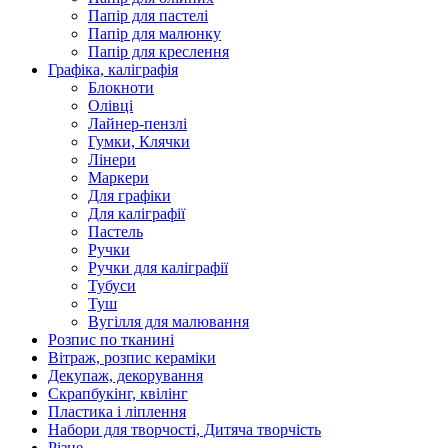
Папір для пастелі
Папір для малюнку
Папір для креслення
Графіка, каліграфія
Блокноти
Олівці
Лайнер-пензлі
Гумки, Клячки
Лінери
Маркери
Для графіки
Для каліграфії
Пастель
Ручки
Ручки для каліграфії
Тубуси
Туш
Вугілля для малювання
Розпис по тканині
Вітраж, розпис кераміки
Декупаж, декорування
Скрапбукінг, квілінг
Пластика і ліплення
Набори для творчості, Дитяча творчість
Різне