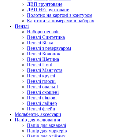
ДВП грунтоване
ДВП НЕгрунтоване
Полотно на картоні з контуром
Картини за номерами в наборах
Пензлі
Набори пензлів
Пензлі Синтетика
Пензлі Білка
Пензлі з резервуаром
Пензлі Колонок
Пензлі Щетина
Пензлі Поні
Пензлі Мангуста
Пензлі круглі
Пензлі плоскі
Пензлі овальні
Пензлі скошені
Пензлі віялові
Пензлі лайнер
Пензлі флейц
Мольберти, аксесуари
Папір для малювання
Папір для акварелі
Папір для маркерів
Папір для олійних