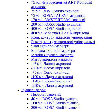
75 мл. флуоресцентні ART Kompozit
акрилові
75 мл. ROSA Studio акрилові
75 мл. ROSA TALENT акрилові
120 мл. AMSTERDAM акрилові
200 мл. ROSA Studio акрилові
400 мл. ROSA Studio акрилові
400 мл. Montana BLACK акрилова
Rosa, контури акрилові універсальні
Pentart, контури акрилові універсальні
Santi акрилові маркери
Montana акрилові маркери
Marabu акрилові маркери
Marvy акрилові маркери
-46 мл. Ладога акрилові
-50 мл. Decola акрилові
-75 мл. Сонет акрилові
-100 мл. Ладога акрилові
-120 мл. Сонет акрилові
-220 мл. Ладога акрилові
Гуашеві фарби
Набори гуашевих
40 мл. ROSA Studio гуашеві
100 мл. ROSA Studio гуашеві
200 мл. ROSA Studio гуашеві