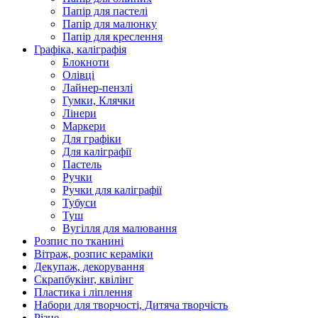
Папір для пастелі
Папір для малюнку
Папір для креслення
Графіка, каліграфія
Блокноти
Олівці
Лайнер-пензлі
Гумки, Клячки
Лінери
Маркери
Для графіки
Для каліграфії
Пастель
Ручки
Ручки для каліграфії
Тубуси
Туш
Вугілля для малювання
Розпис по тканині
Вітраж, розпис кераміки
Декупаж, декорування
Скрапбукінг, квілінг
Пластика і ліплення
Набори для творчості, Дитяча творчість
Різне