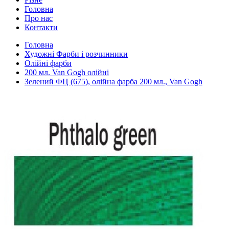
Головна
Про нас
Контакти
Головна
Художні Фарби і розчинники
Олійні фарби
200 мл. Van Gogh олійні
Зелений ФЦ (675), олійна фарба 200 мл., Van Gogh