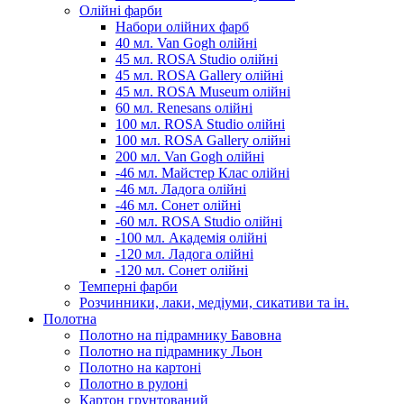
Олійні фарби
Набори олійних фарб
40 мл. Van Gogh олійні
45 мл. ROSA Studio олійні
45 мл. ROSA Gallery олійні
45 мл. ROSA Museum олійні
60 мл. Renesans олійні
100 мл. ROSA Studio олійні
100 мл. ROSA Gallery олійні
200 мл. Van Gogh олійні
-46 мл. Майстер Клас олійні
-46 мл. Ладога олійні
-46 мл. Сонет олійні
-60 мл. ROSA Studio олійні
-100 мл. Академія олійні
-120 мл. Ладога олійні
-120 мл. Сонет олійні
Темперні фарби
Розчинники, лаки, медіуми, сикативи та ін.
Полотна
Полотно на підрамнику Бавовна
Полотно на підрамнику Льон
Полотно на картоні
Полотно в рулоні
Картон грунтований