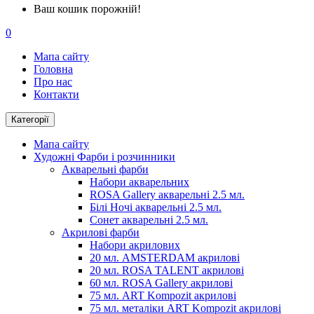
Ваш кошик порожній!
0
Мапа сайту
Головна
Про нас
Контакти
Категорії
Мапа сайту
Художні Фарби і розчинники
Акварельні фарби
Набори акварельних
ROSA Gallery акварельні 2.5 мл.
Білі Ночі акварельні 2.5 мл.
Сонет акварельні 2.5 мл.
Акрилові фарби
Набори акрилових
20 мл. AMSTERDAM акрилові
20 мл. ROSA TALENT акрилові
60 мл. ROSA Gallery акрилові
75 мл. ART Kompozit акрилові
75 мл. металіки ART Kompozit акрилові