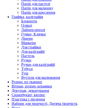
Папір для пастелі
Папір для малюнку
Папір для креслення
Графіка, каліграфія
Блокноти
Олівці
Лайнер-пензлі
Гумки, Клячки
Лінери
Маркери
Для графіки
Для каліграфії
Пастель
Ручки
Ручки для каліграфії
Тубуси
Туш
Вугілля для малювання
Розпис по тканині
Вітраж, розпис кераміки
Декупаж, декорування
Скрапбукінг, квілінг
Пластика і ліплення
Набори для творчості, Дитяча творчість
Різне