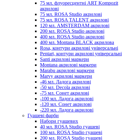
75 мл. флуоресцентні ART Kompozit
акрилові
75 мл. ROSA Studio акрилові
75 мл. ROSA TALENT акрилові
120 мл. AMSTERDAM акрилові
200 мл. ROSA Studio акрилові
400 мл. ROSA Studio акрилові
400 мл. Montana BLACK акрилова
Rosa, контури акрилові універсальні
Pentart, контури акрилові універсальні
Santi акрилові маркери
Montana акрилові маркери
Marabu акрилові маркери
Marvy акрилові маркери
-46 мл. Ладога акрилові
-50 мл. Decola акрилові
-75 мл. Сонет акрилові
-100 мл. Ладога акрилові
-120 мл. Сонет акрилові
-220 мл. Ладога акрилові
Гуашеві фарби
Набори гуашевих
40 мл. ROSA Studio гуашеві
100 мл. ROSA Studio гуашеві
200 мл. ROSA Studio гуашеві