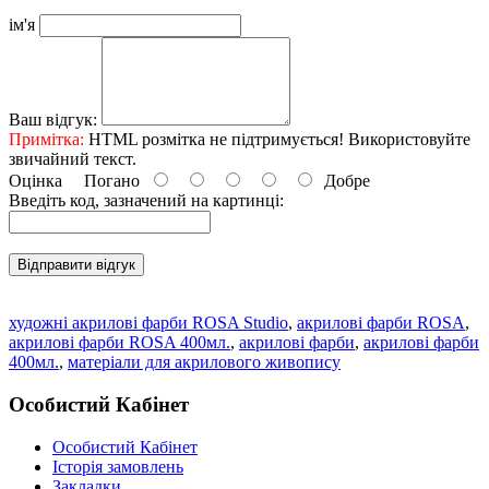
ім'я
Ваш відгук:
Примітка:
HTML розмітка не підтримується! Використовуйте
звичайний текст.
Оцінка
Погано
Добре
Введіть код, зазначений на картинці:
Відправити відгук
художні акрилові фарби ROSA Studio
,
акрилові фарби ROSA
,
акрилові фарби ROSA 400мл.
,
акрилові фарби
,
акрилові фарби
400мл.
,
матеріали для акрилового живопису
Особистий Кабінет
Особистий Кабінет
Історія замовлень
Закладки