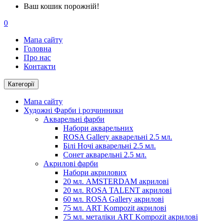
Ваш кошик порожній!
0
Мапа сайту
Головна
Про нас
Контакти
Категорії
Мапа сайту
Художні Фарби і розчинники
Акварельні фарби
Набори акварельних
ROSA Gallery акварельні 2.5 мл.
Білі Ночі акварельні 2.5 мл.
Сонет акварельні 2.5 мл.
Акрилові фарби
Набори акрилових
20 мл. AMSTERDAM акрилові
20 мл. ROSA TALENT акрилові
60 мл. ROSA Gallery акрилові
75 мл. ART Kompozit акрилові
75 мл. металіки ART Kompozit акрилові