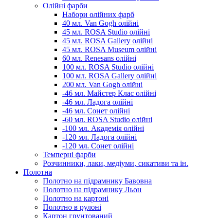
Олійні фарби
Набори олійних фарб
40 мл. Van Gogh олійні
45 мл. ROSA Studio олійні
45 мл. ROSA Gallery олійні
45 мл. ROSA Museum олійні
60 мл. Renesans олійні
100 мл. ROSA Studio олійні
100 мл. ROSA Gallery олійні
200 мл. Van Gogh олійні
-46 мл. Майстер Клас олійні
-46 мл. Ладога олійні
-46 мл. Сонет олійні
-60 мл. ROSA Studio олійні
-100 мл. Академія олійні
-120 мл. Ладога олійні
-120 мл. Сонет олійні
Темперні фарби
Розчинники, лаки, медіуми, сикативи та ін.
Полотна
Полотно на підрамнику Бавовна
Полотно на підрамнику Льон
Полотно на картоні
Полотно в рулоні
Картон грунтований