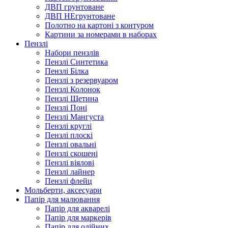
ДВП грунтоване
ДВП НЕгрунтоване
Полотно на картоні з контуром
Картини за номерами в наборах
Пензлі
Набори пензлів
Пензлі Синтетика
Пензлі Білка
Пензлі з резервуаром
Пензлі Колонок
Пензлі Щетина
Пензлі Поні
Пензлі Мангуста
Пензлі круглі
Пензлі плоскі
Пензлі овальні
Пензлі скошені
Пензлі віялові
Пензлі лайнер
Пензлі флейц
Мольберти, аксесуари
Папір для малювання
Папір для акварелі
Папір для маркерів
Папір для олійних