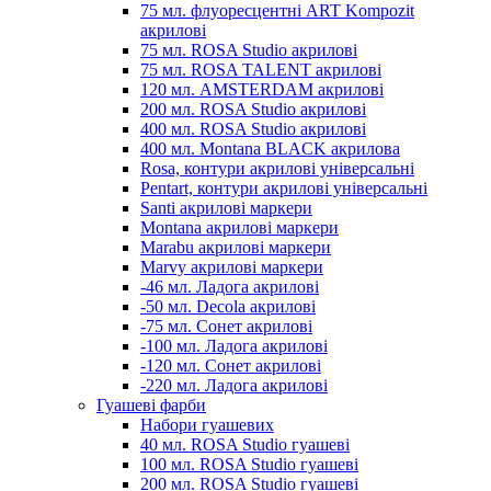
75 мл. флуоресцентні ART Kompozit
акрилові
75 мл. ROSA Studio акрилові
75 мл. ROSA TALENT акрилові
120 мл. AMSTERDAM акрилові
200 мл. ROSA Studio акрилові
400 мл. ROSA Studio акрилові
400 мл. Montana BLACK акрилова
Rosa, контури акрилові універсальні
Pentart, контури акрилові універсальні
Santi акрилові маркери
Montana акрилові маркери
Marabu акрилові маркери
Marvy акрилові маркери
-46 мл. Ладога акрилові
-50 мл. Decola акрилові
-75 мл. Сонет акрилові
-100 мл. Ладога акрилові
-120 мл. Сонет акрилові
-220 мл. Ладога акрилові
Гуашеві фарби
Набори гуашевих
40 мл. ROSA Studio гуашеві
100 мл. ROSA Studio гуашеві
200 мл. ROSA Studio гуашеві