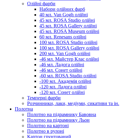
Олійні фарби
Набори олійних фарб
40 мл. Van Gogh олійні
45 мл. ROSA Studio олійні
45 мл. ROSA Gallery олійні
45 мл. ROSA Museum олійні
60 мл. Renesans олійні
100 мл. ROSA Studio олійні
100 мл. ROSA Gallery олійні
200 мл. Van Gogh олійні
-46 мл. Майстер Клас олійні
-46 мл. Ладога олійні
-46 мл. Сонет олійні
-60 мл. ROSA Studio олійні
-100 мл. Академія олійні
-120 мл. Ладога олійні
-120 мл. Сонет олійні
Темперні фарби
Розчинники, лаки, медіуми, сикативи та ін.
Полотна
Полотно на підрамнику Бавовна
Полотно на підрамнику Льон
Полотно на картоні
Полотно в рулоні
Картон грунтований