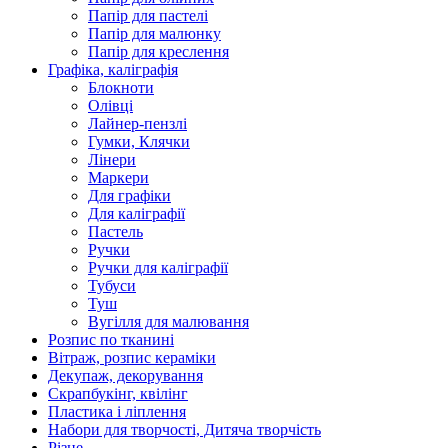
Папір для пастелі
Папір для малюнку
Папір для креслення
Графіка, каліграфія
Блокноти
Олівці
Лайнер-пензлі
Гумки, Клячки
Лінери
Маркери
Для графіки
Для каліграфії
Пастель
Ручки
Ручки для каліграфії
Тубуси
Туш
Вугілля для малювання
Розпис по тканині
Вітраж, розпис кераміки
Декупаж, декорування
Скрапбукінг, квілінг
Пластика і ліплення
Набори для творчості, Дитяча творчість
Різне