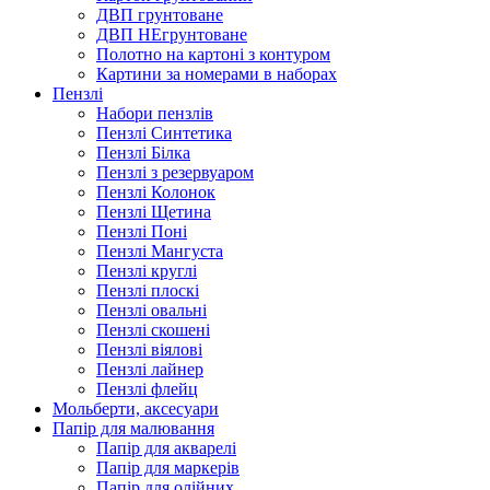
ДВП грунтоване
ДВП НЕгрунтоване
Полотно на картоні з контуром
Картини за номерами в наборах
Пензлі
Набори пензлів
Пензлі Синтетика
Пензлі Білка
Пензлі з резервуаром
Пензлі Колонок
Пензлі Щетина
Пензлі Поні
Пензлі Мангуста
Пензлі круглі
Пензлі плоскі
Пензлі овальні
Пензлі скошені
Пензлі віялові
Пензлі лайнер
Пензлі флейц
Мольберти, аксесуари
Папір для малювання
Папір для акварелі
Папір для маркерів
Папір для олійних