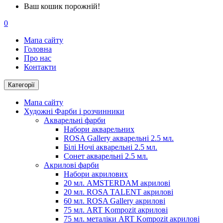
Ваш кошик порожній!
0
Мапа сайту
Головна
Про нас
Контакти
Категорії
Мапа сайту
Художні Фарби і розчинники
Акварельні фарби
Набори акварельних
ROSA Gallery акварельні 2.5 мл.
Білі Ночі акварельні 2.5 мл.
Сонет акварельні 2.5 мл.
Акрилові фарби
Набори акрилових
20 мл. AMSTERDAM акрилові
20 мл. ROSA TALENT акрилові
60 мл. ROSA Gallery акрилові
75 мл. ART Kompozit акрилові
75 мл. металіки ART Kompozit акрилові