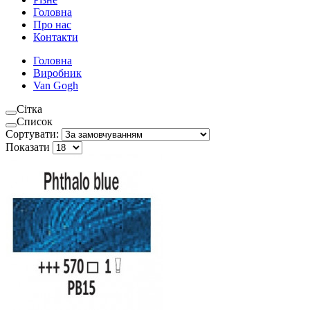
Головна
Про нас
Контакти
Головна
Виробник
Van Gogh
Сітка
Список
Сортувати:
Показати