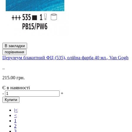
В закладки
порівняння
Церулеум блакитний ФЦ (535), олійна фарба 40 мл., Van Gogh
..
215.00 грн.
Є в наявності
-
+
Купити
|<
<
1
2
3