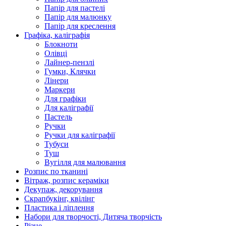
Папір для пастелі
Папір для малюнку
Папір для креслення
Графіка, каліграфія
Блокноти
Олівці
Лайнер-пензлі
Гумки, Клячки
Лінери
Маркери
Для графіки
Для каліграфії
Пастель
Ручки
Ручки для каліграфії
Тубуси
Туш
Вугілля для малювання
Розпис по тканині
Вітраж, розпис кераміки
Декупаж, декорування
Скрапбукінг, квілінг
Пластика і ліплення
Набори для творчості, Дитяча творчість
Різне