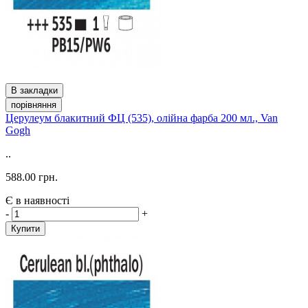
В закладки
порівняння
Церулеум блакитний ФЦ (535), олійна фарба 200 мл., Van
Gogh
..
588.00 грн.
Є в наявності
-
+
Купити