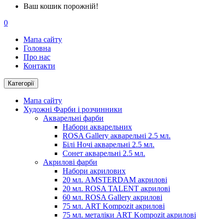
Ваш кошик порожній!
0
Мапа сайту
Головна
Про нас
Контакти
Категорії
Мапа сайту
Художні Фарби і розчинники
Акварельні фарби
Набори акварельних
ROSA Gallery акварельні 2.5 мл.
Білі Ночі акварельні 2.5 мл.
Сонет акварельні 2.5 мл.
Акрилові фарби
Набори акрилових
20 мл. AMSTERDAM акрилові
20 мл. ROSA TALENT акрилові
60 мл. ROSA Gallery акрилові
75 мл. ART Kompozit акрилові
75 мл. металіки ART Kompozit акрилові