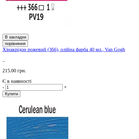
В закладки
порівняння
Хінакрідон рожевий (366), олійна фарба 40 мл., Van Gogh
..
215.00 грн.
Є в наявності
-
+
Купити