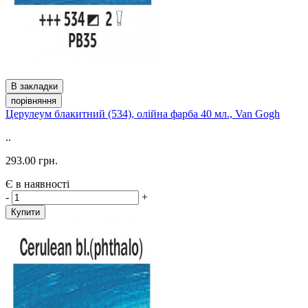
В закладки
порівняння
Церулеум блакитний (534), олійна фарба 40 мл., Van Gogh
..
293.00 грн.
Є в наявності
-
+
Купити