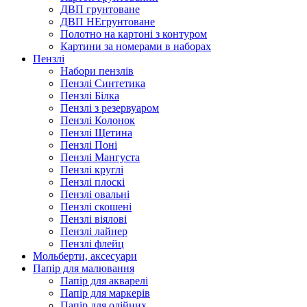
ДВП грунтоване
ДВП НЕгрунтоване
Полотно на картоні з контуром
Картини за номерами в наборах
Пензлі
Набори пензлів
Пензлі Синтетика
Пензлі Білка
Пензлі з резервуаром
Пензлі Колонок
Пензлі Щетина
Пензлі Поні
Пензлі Мангуста
Пензлі круглі
Пензлі плоскі
Пензлі овальні
Пензлі скошені
Пензлі віялові
Пензлі лайнер
Пензлі флейц
Мольберти, аксесуари
Папір для малювання
Папір для акварелі
Папір для маркерів
Папір для олійних