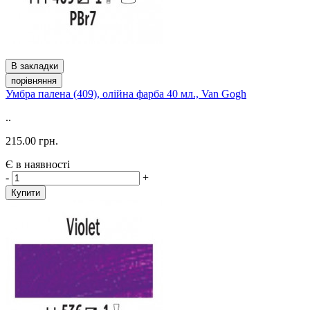
В закладки
порівняння
Умбра палена (409), олійна фарба 40 мл., Van Gogh
..
215.00 грн.
Є в наявності
-
+
Купити