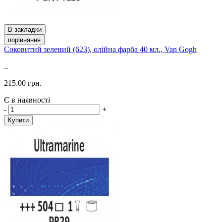
В закладки
порівняння
Соковитий зелений (623), олійна фарба 40 мл., Van Gogh
..
215.00 грн.
Є в наявності
-
+
Купити