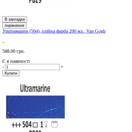
В закладки
порівняння
Ультрамарин (504), олійна фарба 200 мл., Van Gogh
..
588.00 грн.
Є в наявності
-
+
Купити