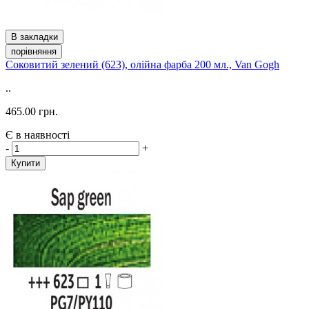
В закладки
порівняння
Соковитий зелений (623), олійна фарба 200 мл., Van Gogh
..
465.00 грн.
Є в наявності
-
+
Купити