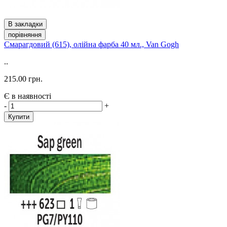
В закладки
порівняння
Смарагдовий (615), олійна фарба 40 мл., Van Gogh
..
215.00 грн.
Є в наявності
-
+
Купити