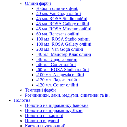
Олійні фарби
Набори олійних фарб
40 мл. Van Gogh олійні
45 мл. ROSA Studio олійні
45 мл. ROSA Gallery олійні
45 мл. ROSA Museum олійні
60 мл. Renesans олійні
100 мл. ROSA Studio олійні
100 мл. ROSA Gallery олійні
200 мл. Van Gogh олійні
-46 мл. Майстер Клас олійні
-46 мл. Ладога олійні
-46 мл. Сонет олійні
-60 мл. ROSA Studio олійні
-100 мл. Академія олійні
-120 мл. Ладога олійні
-120 мл. Сонет олійні
Темперні фарби
Розчинники, лаки, медіуми, сикативи та ін.
Полотна
Полотно на підрамнику Бавовна
Полотно на підрамнику Льон
Полотно на картоні
Полотно в рулоні
Картон грунтований