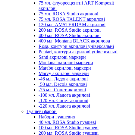
75 мл. флуоресцентні ART Kompozit
акрилові
75 мл. ROSA Studio акрилові
75 мл. ROSA TALENT акрилові
120 мл. AMSTERDAM акрилові
200 мл. ROSA Studio акрилові
400 мл. ROSA Studio акрилові
400 мл. Montana BLACK акрилова
Rosa, контури акрилові універсальні
Pentart, контури акрилові універсальні
Santi акрилові маркери
Montana акрилові маркери
Marabu акрилові маркери
Marvy акрилові маркери
-46 мл. Ладога акрилові
-50 мл. Decola акрилові
-75 мл. Сонет акрилові
-100 мл. Ладога акрилові
-120 мл. Сонет акрилові
-220 мл. Ладога акрилові
Гуашеві фарби
Набори гуашевих
40 мл. ROSA Studio гуашеві
100 мл. ROSA Studio гуашеві
200 мл. ROSA Studio гуашеві