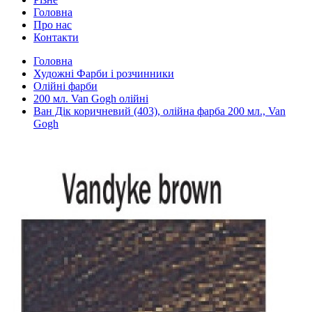
Головна
Про нас
Контакти
Головна
Художні Фарби і розчинники
Олійні фарби
200 мл. Van Gogh олійні
Ван Дік коричневий (403), олійна фарба 200 мл., Van
Gogh