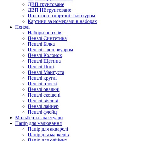
ДВП грунтоване
ДВП НЕгрунтоване
Полотно на картоні з контуром
Картини за номерами в наборах
Пензлі
Набори пензлів
Пензлі Синтетика
Пензлі Білка
Пензлі з резервуаром
Пензлі Колонок
Пензлі Щетина
Пензлі Поні
Пензлі Мангуста
Пензлі круглі
Пензлі плоскі
Пензлі овальні
Пензлі скошені
Пензлі віялові
Пензлі лайнер
Пензлі флейц
Мольберти, аксесуари
Папір для малювання
Папір для акварелі
Папір для маркерів
Папір для олійних