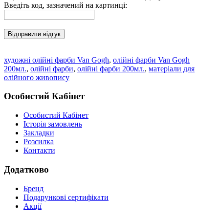
Введіть код, зазначений на картинці:
Відправити відгук
художні олійні фарби Van Gogh
,
олійні фарби Van Gogh
200мл.
,
олійні фарби
,
олійні фарби 200мл.
,
матеріали для
олійного живопису
Особистий Кабінет
Особистий Кабінет
Історія замовлень
Закладки
Розсилка
Контакти
Додатково
Бренд
Подарункові сертифікати
Акції