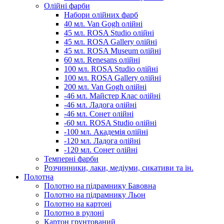
Олійні фарби
Набори олійних фарб
40 мл. Van Gogh олійні
45 мл. ROSA Studio олійні
45 мл. ROSA Gallery олійні
45 мл. ROSA Museum олійні
60 мл. Renesans олійні
100 мл. ROSA Studio олійні
100 мл. ROSA Gallery олійні
200 мл. Van Gogh олійні
-46 мл. Майстер Клас олійні
-46 мл. Ладога олійні
-46 мл. Сонет олійні
-60 мл. ROSA Studio олійні
-100 мл. Академія олійні
-120 мл. Ладога олійні
-120 мл. Сонет олійні
Темперні фарби
Розчинники, лаки, медіуми, сикативи та ін.
Полотна
Полотно на підрамнику Бавовна
Полотно на підрамнику Льон
Полотно на картоні
Полотно в рулоні
Картон грунтований