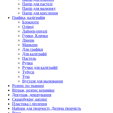
Папір для пастелі
Папір для малюнку
Папір для креслення
Графіка, каліграфія
Блокноти
Олівці
Лайнер-пензлі
Гумки, Клячки
Лінери
Маркери
Для графіки
Для каліграфії
Пастель
Ручки
Ручки для каліграфії
Тубуси
Туш
Вугілля для малювання
Розпис по тканині
Вітраж, розпис кераміки
Декупаж, декорування
Скрапбукінг, квілінг
Пластика і ліплення
Набори для творчості, Дитяча творчість
Різне