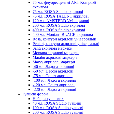
75 мл. флуоресцентні ART Kompozit
акрилові
75 мл. ROSA Studio акрилові
75 мл. ROSA TALENT акрилові
120 мл. AMSTERDAM акрилові
200 мл. ROSA Studio акрилові
400 мл. ROSA Studio акрилові
400 мл. Montana BLACK акрилова
Rosa, контури акрилові універсальні
Pentart, контури акрилові універсальні
Santi акрилові маркери
Montana акрилові маркери
Marabu акрилові маркери
Marvy акрилові маркери
-46 мл. Ладога акрилові
-50 мл. Decola акрилові
-75 мл. Сонет акрилові
-100 мл. Ладога акрилові
-120 мл. Сонет акрилові
-220 мл. Ладога акрилові
Гуашеві фарби
Набори гуашевих
40 мл. ROSA Studio гуашеві
100 мл. ROSA Studio гуашеві
200 мл. ROSA Studio гуашеві