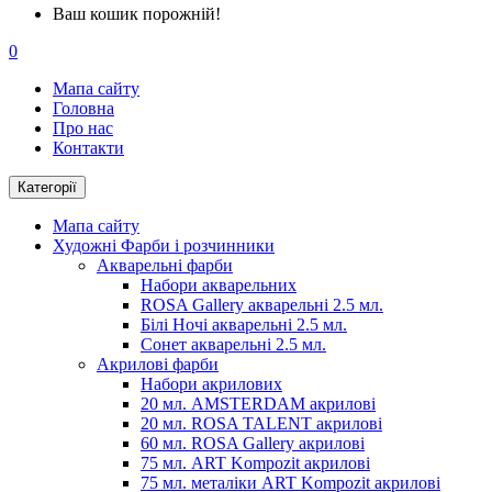
Ваш кошик порожній!
0
Мапа сайту
Головна
Про нас
Контакти
Категорії
Мапа сайту
Художні Фарби і розчинники
Акварельні фарби
Набори акварельних
ROSA Gallery акварельні 2.5 мл.
Білі Ночі акварельні 2.5 мл.
Сонет акварельні 2.5 мл.
Акрилові фарби
Набори акрилових
20 мл. AMSTERDAM акрилові
20 мл. ROSA TALENT акрилові
60 мл. ROSA Gallery акрилові
75 мл. ART Kompozit акрилові
75 мл. металіки ART Kompozit акрилові