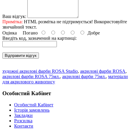
Ваш відгук:
Примітка:
HTML розмітка не підтримується! Використовуйте
звичайний текст.
Оцінка
Погано
Добре
Введіть код, зазначений на картинці:
Відправити відгук
художні акрилові фарби ROSA Studio
,
акрилові фарби ROSA
,
акрилові фарби ROSA 75мл.
,
акрилові фарби 75мл.
,
матеріали
для акрилового живопису
Особистий Кабінет
Особистий Кабінет
Історія замовлень
Закладки
Розсилка
Контакти