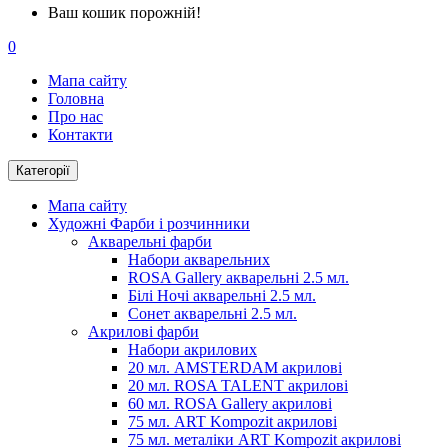
Ваш кошик порожній!
0
Мапа сайту
Головна
Про нас
Контакти
Категорії
Мапа сайту
Художні Фарби і розчинники
Акварельні фарби
Набори акварельних
ROSA Gallery акварельні 2.5 мл.
Білі Ночі акварельні 2.5 мл.
Сонет акварельні 2.5 мл.
Акрилові фарби
Набори акрилових
20 мл. AMSTERDAM акрилові
20 мл. ROSA TALENT акрилові
60 мл. ROSA Gallery акрилові
75 мл. ART Kompozit акрилові
75 мл. металіки ART Kompozit акрилові