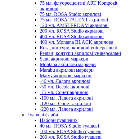
75 мл. флуоресцентні ART Kompozit
акрилові
75 мл. ROSA Studio акрилові
75 мл. ROSA TALENT акрилові
120 мл. AMSTERDAM акрилові
200 мл. ROSA Studio акрилові
400 мл. ROSA Studio акрилові
400 мл. Montana BLACK акрилова
Rosa, контури акрилові універсальні
Pentart, контури акрилові універсальні
Santi акрилові маркери
Montana акрилові маркери
Marabu акрилові маркери
Marvy акрилові маркери
-46 мл. Ладога акрилові
-50 мл. Decola акрилові
-75 мл. Сонет акрилові
-100 мл. Ладога акрилові
-120 мл. Сонет акрилові
-220 мл. Ладога акрилові
Гуашеві фарби
Набори гуашевих
40 мл. ROSA Studio гуашеві
100 мл. ROSA Studio гуашеві
200 мл. ROSA Studio гуашеві