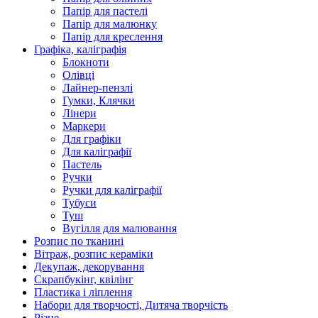
Папір для пастелі
Папір для малюнку
Папір для креслення
Графіка, каліграфія
Блокноти
Олівці
Лайнер-пензлі
Гумки, Клячки
Лінери
Маркери
Для графіки
Для каліграфії
Пастель
Ручки
Ручки для каліграфії
Тубуси
Туш
Вугілля для малювання
Розпис по тканині
Вітраж, розпис кераміки
Декупаж, декорування
Скрапбукінг, квілінг
Пластика і ліплення
Набори для творчості, Дитяча творчість
Різне