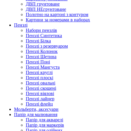
ДВП грунтоване
ДВП НЕгрунтоване
Полотно на картоні з контуром
Картини за номерами в наборах
Пензлі
Набори пензлів
Пензлі Синтетика
Пензлі Білка
Пензлі з резервуаром
Пензлі Колонок
Пензлі Щетина
Пензлі Поні
Пензлі Мангуста
Пензлі круглі
Пензлі плоскі
Пензлі овальні
Пензлі скошені
Пензлі віялові
Пензлі лайнер
Пензлі флейц
Мольберти, аксесуари
Папір для малювання
Папір для акварелі
Папір для маркерів
Папір для олійних