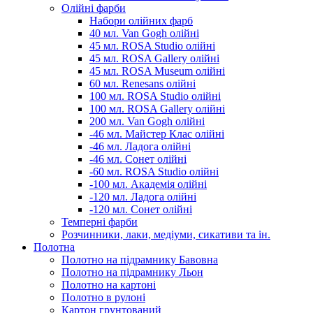
Олійні фарби
Набори олійних фарб
40 мл. Van Gogh олійні
45 мл. ROSA Studio олійні
45 мл. ROSA Gallery олійні
45 мл. ROSA Museum олійні
60 мл. Renesans олійні
100 мл. ROSA Studio олійні
100 мл. ROSA Gallery олійні
200 мл. Van Gogh олійні
-46 мл. Майстер Клас олійні
-46 мл. Ладога олійні
-46 мл. Сонет олійні
-60 мл. ROSA Studio олійні
-100 мл. Академія олійні
-120 мл. Ладога олійні
-120 мл. Сонет олійні
Темперні фарби
Розчинники, лаки, медіуми, сикативи та ін.
Полотна
Полотно на підрамнику Бавовна
Полотно на підрамнику Льон
Полотно на картоні
Полотно в рулоні
Картон грунтований