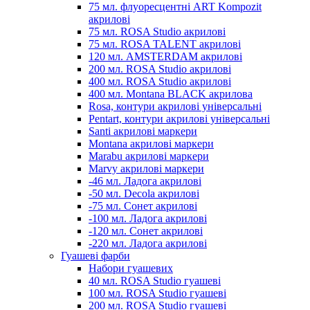
75 мл. флуоресцентні ART Kompozit
акрилові
75 мл. ROSA Studio акрилові
75 мл. ROSA TALENT акрилові
120 мл. AMSTERDAM акрилові
200 мл. ROSA Studio акрилові
400 мл. ROSA Studio акрилові
400 мл. Montana BLACK акрилова
Rosa, контури акрилові універсальні
Pentart, контури акрилові універсальні
Santi акрилові маркери
Montana акрилові маркери
Marabu акрилові маркери
Marvy акрилові маркери
-46 мл. Ладога акрилові
-50 мл. Decola акрилові
-75 мл. Сонет акрилові
-100 мл. Ладога акрилові
-120 мл. Сонет акрилові
-220 мл. Ладога акрилові
Гуашеві фарби
Набори гуашевих
40 мл. ROSA Studio гуашеві
100 мл. ROSA Studio гуашеві
200 мл. ROSA Studio гуашеві