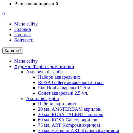
Ваш кошик порожній!
0
Мапа сайту
Головна
Про нас
Контакти
Категорії
Мапа сайту
Художні Фарби і розчинники
Акварельні фарби
Набори акварельних
ROSA Gallery акварельні 2.5 мл.
Білі Ночі акварельні 2.5 мл.
Сонет акварельні 2.5 мл.
Акрилові фарби
Набори акрилових
20 мл. AMSTERDAM акрилові
20 мл. ROSA TALENT акрилові
60 мл. ROSA Gallery акрилові
75 мл. ART Kompozit акрилові
75 мл. металіки ART Kompozit акрилові