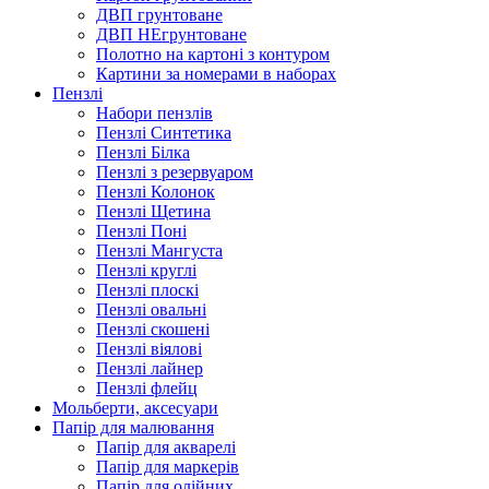
ДВП грунтоване
ДВП НЕгрунтоване
Полотно на картоні з контуром
Картини за номерами в наборах
Пензлі
Набори пензлів
Пензлі Синтетика
Пензлі Білка
Пензлі з резервуаром
Пензлі Колонок
Пензлі Щетина
Пензлі Поні
Пензлі Мангуста
Пензлі круглі
Пензлі плоскі
Пензлі овальні
Пензлі скошені
Пензлі віялові
Пензлі лайнер
Пензлі флейц
Мольберти, аксесуари
Папір для малювання
Папір для акварелі
Папір для маркерів
Папір для олійних