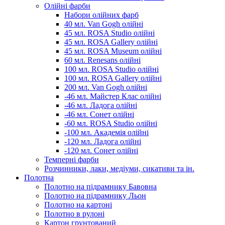
Олійні фарби
Набори олійних фарб
40 мл. Van Gogh олійні
45 мл. ROSA Studio олійні
45 мл. ROSA Gallery олійні
45 мл. ROSA Museum олійні
60 мл. Renesans олійні
100 мл. ROSA Studio олійні
100 мл. ROSA Gallery олійні
200 мл. Van Gogh олійні
-46 мл. Майстер Клас олійні
-46 мл. Ладога олійні
-46 мл. Сонет олійні
-60 мл. ROSA Studio олійні
-100 мл. Академія олійні
-120 мл. Ладога олійні
-120 мл. Сонет олійні
Темперні фарби
Розчинники, лаки, медіуми, сикативи та ін.
Полотна
Полотно на підрамнику Бавовна
Полотно на підрамнику Льон
Полотно на картоні
Полотно в рулоні
Картон грунтований