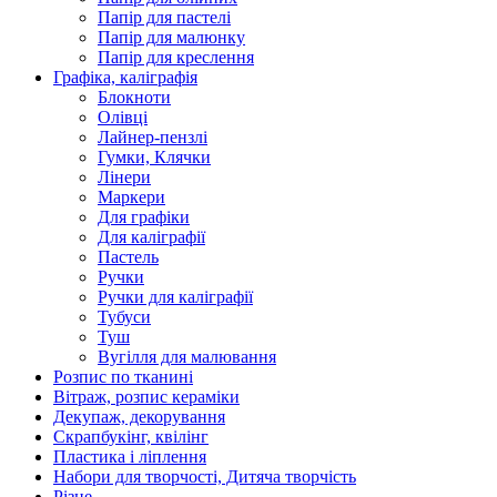
Папір для пастелі
Папір для малюнку
Папір для креслення
Графіка, каліграфія
Блокноти
Олівці
Лайнер-пензлі
Гумки, Клячки
Лінери
Маркери
Для графіки
Для каліграфії
Пастель
Ручки
Ручки для каліграфії
Тубуси
Туш
Вугілля для малювання
Розпис по тканині
Вітраж, розпис кераміки
Декупаж, декорування
Скрапбукінг, квілінг
Пластика і ліплення
Набори для творчості, Дитяча творчість
Різне