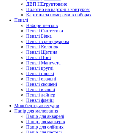
ДВП НЕгрунтоване
Полотно на картоні з контуром
Картини за номерами в наборах
Пензлі
Набори пензлів
Пензлі Синтетика
Пензлі Білка
Пензлі з резервуаром
Пензлі Колонок
Пензлі Щетина
Пензлі Поні
Пензлі Мангуста
Пензлі круглі
Пензлі плоскі
Пензлі овальні
Пензлі скошені
Пензлі віялові
Пензлі лайнер
Пензлі флейц
Мольберти, аксесуари
Папір для малювання
Папір для акварелі
Папір для маркерів
Папір для олійних
Папір для пастелі