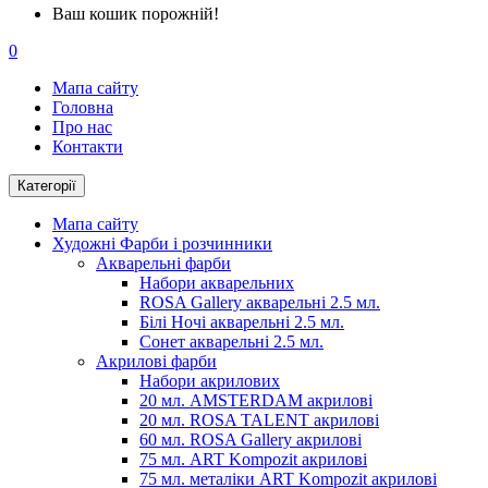
Ваш кошик порожній!
0
Мапа сайту
Головна
Про нас
Контакти
Категорії
Мапа сайту
Художні Фарби і розчинники
Акварельні фарби
Набори акварельних
ROSA Gallery акварельні 2.5 мл.
Білі Ночі акварельні 2.5 мл.
Сонет акварельні 2.5 мл.
Акрилові фарби
Набори акрилових
20 мл. AMSTERDAM акрилові
20 мл. ROSA TALENT акрилові
60 мл. ROSA Gallery акрилові
75 мл. ART Kompozit акрилові
75 мл. металіки ART Kompozit акрилові