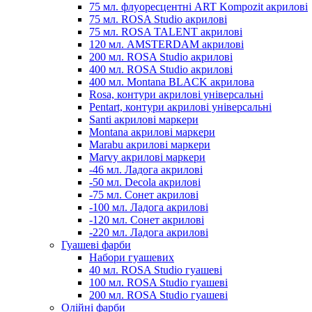
75 мл. флуоресцентні ART Kompozit акрилові
75 мл. ROSA Studio акрилові
75 мл. ROSA TALENT акрилові
120 мл. AMSTERDAM акрилові
200 мл. ROSA Studio акрилові
400 мл. ROSA Studio акрилові
400 мл. Montana BLACK акрилова
Rosa, контури акрилові універсальні
Pentart, контури акрилові універсальні
Santi акрилові маркери
Montana акрилові маркери
Marabu акрилові маркери
Marvy акрилові маркери
-46 мл. Ладога акрилові
-50 мл. Decola акрилові
-75 мл. Сонет акрилові
-100 мл. Ладога акрилові
-120 мл. Сонет акрилові
-220 мл. Ладога акрилові
Гуашеві фарби
Набори гуашевих
40 мл. ROSA Studio гуашеві
100 мл. ROSA Studio гуашеві
200 мл. ROSA Studio гуашеві
Олійні фарби