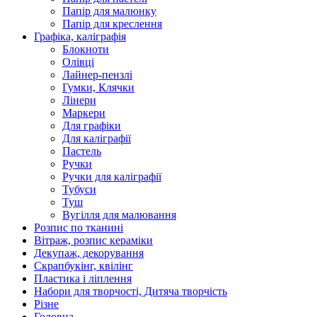
Папір для малюнку
Папір для креслення
Графіка, каліграфія
Блокноти
Олівці
Лайнер-пензлі
Гумки, Клячки
Лінери
Маркери
Для графіки
Для каліграфії
Пастель
Ручки
Ручки для каліграфії
Тубуси
Туш
Вугілля для малювання
Розпис по тканині
Вітраж, розпис кераміки
Декупаж, декорування
Скрапбукінг, квілінг
Пластика і ліплення
Набори для творчості, Дитяча творчість
Різне
Головна