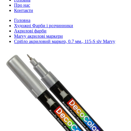
Про нас
Контакти
Головна
Художні Фарби і розчинники
Акрилові фарби
Marvy акрилові маркери
Срібло акриловий маркер, 0.7 мм., 115-S slv Marvy