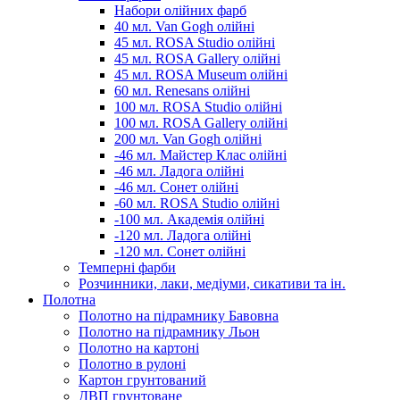
Набори олійних фарб
40 мл. Van Gogh олійні
45 мл. ROSA Studio олійні
45 мл. ROSA Gallery олійні
45 мл. ROSA Museum олійні
60 мл. Renesans олійні
100 мл. ROSA Studio олійні
100 мл. ROSA Gallery олійні
200 мл. Van Gogh олійні
-46 мл. Майстер Клас олійні
-46 мл. Ладога олійні
-46 мл. Сонет олійні
-60 мл. ROSA Studio олійні
-100 мл. Академія олійні
-120 мл. Ладога олійні
-120 мл. Сонет олійні
Темперні фарби
Розчинники, лаки, медіуми, сикативи та ін.
Полотна
Полотно на підрамнику Бавовна
Полотно на підрамнику Льон
Полотно на картоні
Полотно в рулоні
Картон грунтований
ДВП грунтоване