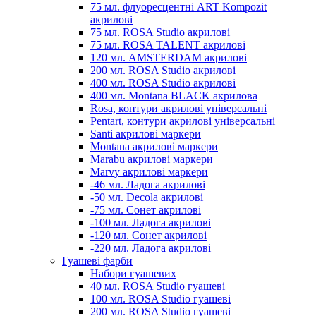
75 мл. флуоресцентні ART Kompozit
акрилові
75 мл. ROSA Studio акрилові
75 мл. ROSA TALENT акрилові
120 мл. AMSTERDAM акрилові
200 мл. ROSA Studio акрилові
400 мл. ROSA Studio акрилові
400 мл. Montana BLACK акрилова
Rosa, контури акрилові універсальні
Pentart, контури акрилові універсальні
Santi акрилові маркери
Montana акрилові маркери
Marabu акрилові маркери
Marvy акрилові маркери
-46 мл. Ладога акрилові
-50 мл. Decola акрилові
-75 мл. Сонет акрилові
-100 мл. Ладога акрилові
-120 мл. Сонет акрилові
-220 мл. Ладога акрилові
Гуашеві фарби
Набори гуашевих
40 мл. ROSA Studio гуашеві
100 мл. ROSA Studio гуашеві
200 мл. ROSA Studio гуашеві