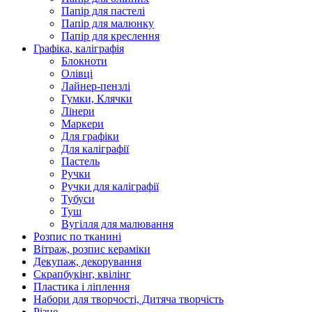
Папір для пастелі
Папір для малюнку
Папір для креслення
Графіка, каліграфія
Блокноти
Олівці
Лайнер-пензлі
Гумки, Клячки
Лінери
Маркери
Для графіки
Для каліграфії
Пастель
Ручки
Ручки для каліграфії
Тубуси
Туш
Вугілля для малювання
Розпис по тканині
Вітраж, розпис кераміки
Декупаж, декорування
Скрапбукінг, квілінг
Пластика і ліплення
Набори для творчості, Дитяча творчість
Різне