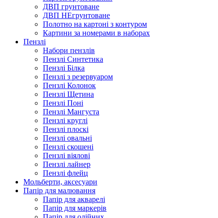
ДВП грунтоване
ДВП НЕгрунтоване
Полотно на картоні з контуром
Картини за номерами в наборах
Пензлі
Набори пензлів
Пензлі Синтетика
Пензлі Білка
Пензлі з резервуаром
Пензлі Колонок
Пензлі Щетина
Пензлі Поні
Пензлі Мангуста
Пензлі круглі
Пензлі плоскі
Пензлі овальні
Пензлі скошені
Пензлі віялові
Пензлі лайнер
Пензлі флейц
Мольберти, аксесуари
Папір для малювання
Папір для акварелі
Папір для маркерів
Папір для олійних