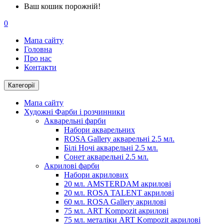
Ваш кошик порожній!
0
Мапа сайту
Головна
Про нас
Контакти
Категорії
Мапа сайту
Художні Фарби і розчинники
Акварельні фарби
Набори акварельних
ROSA Gallery акварельні 2.5 мл.
Білі Ночі акварельні 2.5 мл.
Сонет акварельні 2.5 мл.
Акрилові фарби
Набори акрилових
20 мл. AMSTERDAM акрилові
20 мл. ROSA TALENT акрилові
60 мл. ROSA Gallery акрилові
75 мл. ART Kompozit акрилові
75 мл. металіки ART Kompozit акрилові