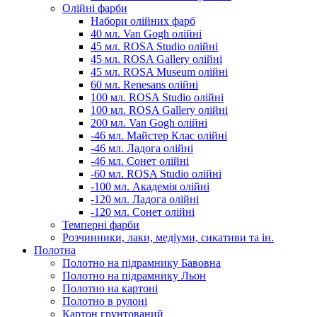
Олійні фарби
Набори олійних фарб
40 мл. Van Gogh олійні
45 мл. ROSA Studio олійні
45 мл. ROSA Gallery олійні
45 мл. ROSA Museum олійні
60 мл. Renesans олійні
100 мл. ROSA Studio олійні
100 мл. ROSA Gallery олійні
200 мл. Van Gogh олійні
-46 мл. Майстер Клас олійні
-46 мл. Ладога олійні
-46 мл. Сонет олійні
-60 мл. ROSA Studio олійні
-100 мл. Академія олійні
-120 мл. Ладога олійні
-120 мл. Сонет олійні
Темперні фарби
Розчинники, лаки, медіуми, сикативи та ін.
Полотна
Полотно на підрамнику Бавовна
Полотно на підрамнику Льон
Полотно на картоні
Полотно в рулоні
Картон грунтований