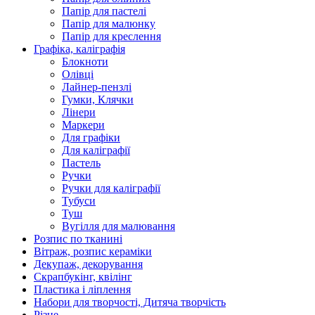
Папір для пастелі
Папір для малюнку
Папір для креслення
Графіка, каліграфія
Блокноти
Олівці
Лайнер-пензлі
Гумки, Клячки
Лінери
Маркери
Для графіки
Для каліграфії
Пастель
Ручки
Ручки для каліграфії
Тубуси
Туш
Вугілля для малювання
Розпис по тканині
Вітраж, розпис кераміки
Декупаж, декорування
Скрапбукінг, квілінг
Пластика і ліплення
Набори для творчості, Дитяча творчість
Різне