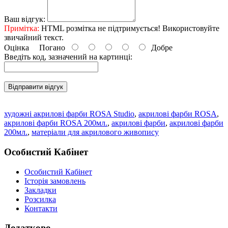
Ваш відгук:
Примітка:
HTML розмітка не підтримується! Використовуйте
звичайний текст.
Оцінка
Погано
Добре
Введіть код, зазначений на картинці:
Відправити відгук
художні акрилові фарби ROSA Studio
,
акрилові фарби ROSA
,
акрилові фарби ROSA 200мл.
,
акрилові фарби
,
акрилові фарби
200мл.
,
матеріали для акрилового живопису
Особистий Кабінет
Особистий Кабінет
Історія замовлень
Закладки
Розсилка
Контакти
Додатково