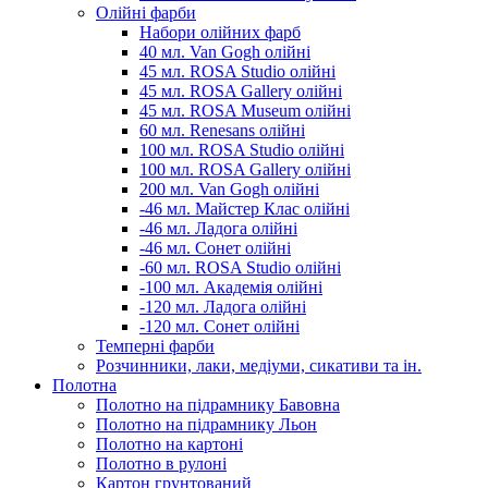
Олійні фарби
Набори олійних фарб
40 мл. Van Gogh олійні
45 мл. ROSA Studio олійні
45 мл. ROSA Gallery олійні
45 мл. ROSA Museum олійні
60 мл. Renesans олійні
100 мл. ROSA Studio олійні
100 мл. ROSA Gallery олійні
200 мл. Van Gogh олійні
-46 мл. Майстер Клас олійні
-46 мл. Ладога олійні
-46 мл. Сонет олійні
-60 мл. ROSA Studio олійні
-100 мл. Академія олійні
-120 мл. Ладога олійні
-120 мл. Сонет олійні
Темперні фарби
Розчинники, лаки, медіуми, сикативи та ін.
Полотна
Полотно на підрамнику Бавовна
Полотно на підрамнику Льон
Полотно на картоні
Полотно в рулоні
Картон грунтований