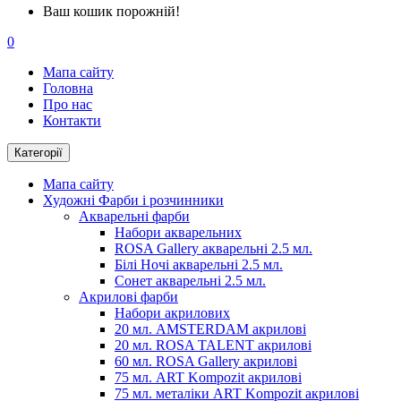
Ваш кошик порожній!
0
Мапа сайту
Головна
Про нас
Контакти
Категорії
Мапа сайту
Художні Фарби і розчинники
Акварельні фарби
Набори акварельних
ROSA Gallery акварельні 2.5 мл.
Білі Ночі акварельні 2.5 мл.
Сонет акварельні 2.5 мл.
Акрилові фарби
Набори акрилових
20 мл. AMSTERDAM акрилові
20 мл. ROSA TALENT акрилові
60 мл. ROSA Gallery акрилові
75 мл. ART Kompozit акрилові
75 мл. металіки ART Kompozit акрилові