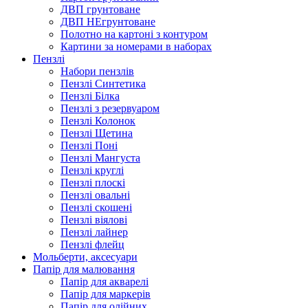
ДВП грунтоване
ДВП НЕгрунтоване
Полотно на картоні з контуром
Картини за номерами в наборах
Пензлі
Набори пензлів
Пензлі Синтетика
Пензлі Білка
Пензлі з резервуаром
Пензлі Колонок
Пензлі Щетина
Пензлі Поні
Пензлі Мангуста
Пензлі круглі
Пензлі плоскі
Пензлі овальні
Пензлі скошені
Пензлі віялові
Пензлі лайнер
Пензлі флейц
Мольберти, аксесуари
Папір для малювання
Папір для акварелі
Папір для маркерів
Папір для олійних