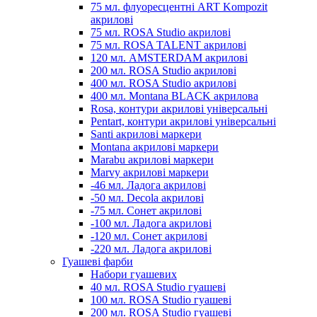
75 мл. флуоресцентні ART Kompozit
акрилові
75 мл. ROSA Studio акрилові
75 мл. ROSA TALENT акрилові
120 мл. AMSTERDAM акрилові
200 мл. ROSA Studio акрилові
400 мл. ROSA Studio акрилові
400 мл. Montana BLACK акрилова
Rosa, контури акрилові універсальні
Pentart, контури акрилові універсальні
Santi акрилові маркери
Montana акрилові маркери
Marabu акрилові маркери
Marvy акрилові маркери
-46 мл. Ладога акрилові
-50 мл. Decola акрилові
-75 мл. Сонет акрилові
-100 мл. Ладога акрилові
-120 мл. Сонет акрилові
-220 мл. Ладога акрилові
Гуашеві фарби
Набори гуашевих
40 мл. ROSA Studio гуашеві
100 мл. ROSA Studio гуашеві
200 мл. ROSA Studio гуашеві