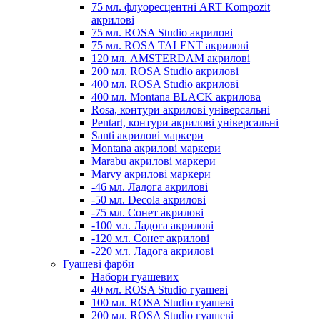
75 мл. флуоресцентні ART Kompozit
акрилові
75 мл. ROSA Studio акрилові
75 мл. ROSA TALENT акрилові
120 мл. AMSTERDAM акрилові
200 мл. ROSA Studio акрилові
400 мл. ROSA Studio акрилові
400 мл. Montana BLACK акрилова
Rosa, контури акрилові універсальні
Pentart, контури акрилові універсальні
Santi акрилові маркери
Montana акрилові маркери
Marabu акрилові маркери
Marvy акрилові маркери
-46 мл. Ладога акрилові
-50 мл. Decola акрилові
-75 мл. Сонет акрилові
-100 мл. Ладога акрилові
-120 мл. Сонет акрилові
-220 мл. Ладога акрилові
Гуашеві фарби
Набори гуашевих
40 мл. ROSA Studio гуашеві
100 мл. ROSA Studio гуашеві
200 мл. ROSA Studio гуашеві