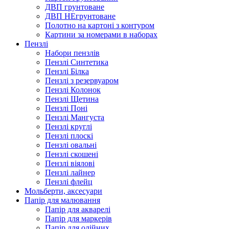
ДВП грунтоване
ДВП НЕгрунтоване
Полотно на картоні з контуром
Картини за номерами в наборах
Пензлі
Набори пензлів
Пензлі Синтетика
Пензлі Білка
Пензлі з резервуаром
Пензлі Колонок
Пензлі Щетина
Пензлі Поні
Пензлі Мангуста
Пензлі круглі
Пензлі плоскі
Пензлі овальні
Пензлі скошені
Пензлі віялові
Пензлі лайнер
Пензлі флейц
Мольберти, аксесуари
Папір для малювання
Папір для акварелі
Папір для маркерів
Папір для олійних