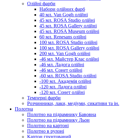
Олійні фарби
Набори олійних фарб
40 мл. Van Gogh олійні
45 мл. ROSA Studio олійні
45 мл. ROSA Gallery олійні
45 мл. ROSA Museum олійні
60 мл. Renesans олійні
100 мл. ROSA Studio олійні
100 мл. ROSA Gallery олійні
200 мл. Van Gogh олійні
-46 мл. Майстер Клас олійні
-46 мл. Ладога олійні
-46 мл. Сонет олійні
-60 мл. ROSA Studio олійні
-100 мл. Академія олійні
-120 мл. Ладога олійні
-120 мл. Сонет олійні
Темперні фарби
Розчинники, лаки, медіуми, сикативи та ін.
Полотна
Полотно на підрамнику Бавовна
Полотно на підрамнику Льон
Полотно на картоні
Полотно в рулоні
Картон грунтований