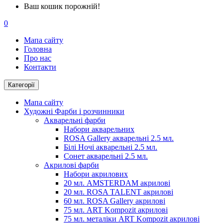
Ваш кошик порожній!
0
Мапа сайту
Головна
Про нас
Контакти
Категорії
Мапа сайту
Художні Фарби і розчинники
Акварельні фарби
Набори акварельних
ROSA Gallery акварельні 2.5 мл.
Білі Ночі акварельні 2.5 мл.
Сонет акварельні 2.5 мл.
Акрилові фарби
Набори акрилових
20 мл. AMSTERDAM акрилові
20 мл. ROSA TALENT акрилові
60 мл. ROSA Gallery акрилові
75 мл. ART Kompozit акрилові
75 мл. металіки ART Kompozit акрилові