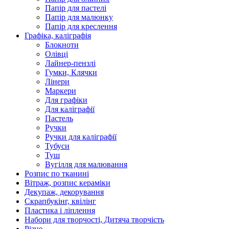
Папір для пастелі
Папір для малюнку
Папір для креслення
Графіка, каліграфія
Блокноти
Олівці
Лайнер-пензлі
Гумки, Клячки
Лінери
Маркери
Для графіки
Для каліграфії
Пастель
Ручки
Ручки для каліграфії
Тубуси
Туш
Вугілля для малювання
Розпис по тканині
Вітраж, розпис кераміки
Декупаж, декорування
Скрапбукінг, квілінг
Пластика і ліплення
Набори для творчості, Дитяча творчість
Різне