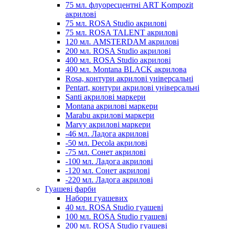
75 мл. флуоресцентні ART Kompozit
акрилові
75 мл. ROSA Studio акрилові
75 мл. ROSA TALENT акрилові
120 мл. AMSTERDAM акрилові
200 мл. ROSA Studio акрилові
400 мл. ROSA Studio акрилові
400 мл. Montana BLACK акрилова
Rosa, контури акрилові універсальні
Pentart, контури акрилові універсальні
Santi акрилові маркери
Montana акрилові маркери
Marabu акрилові маркери
Marvy акрилові маркери
-46 мл. Ладога акрилові
-50 мл. Decola акрилові
-75 мл. Сонет акрилові
-100 мл. Ладога акрилові
-120 мл. Сонет акрилові
-220 мл. Ладога акрилові
Гуашеві фарби
Набори гуашевих
40 мл. ROSA Studio гуашеві
100 мл. ROSA Studio гуашеві
200 мл. ROSA Studio гуашеві