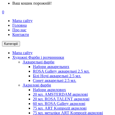
Ваш кошик порожній!
0
Мапа сайту
Головна
Про нас
Контакти
Категорії
Мапа сайту
Художні Фарби і розчинники
Акварельні фарби
Набори акварельних
ROSA Gallery акварельні 2.5 мл.
Білі Ночі акварельні 2.5 мл.
Сонет акварельні 2.5 мл.
Акрилові фарби
Набори акрилових
20 мл. AMSTERDAM акрилові
20 мл. ROSA TALENT акрилові
60 мл. ROSA Gallery акрилові
75 мл. ART Kompozit акрилові
75 мл. металіки ART Kompozit акрилові