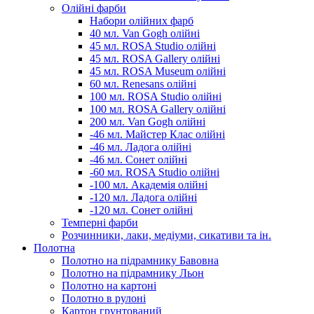
Олійні фарби
Набори олійних фарб
40 мл. Van Gogh олійні
45 мл. ROSA Studio олійні
45 мл. ROSA Gallery олійні
45 мл. ROSA Museum олійні
60 мл. Renesans олійні
100 мл. ROSA Studio олійні
100 мл. ROSA Gallery олійні
200 мл. Van Gogh олійні
-46 мл. Майстер Клас олійні
-46 мл. Ладога олійні
-46 мл. Сонет олійні
-60 мл. ROSA Studio олійні
-100 мл. Академія олійні
-120 мл. Ладога олійні
-120 мл. Сонет олійні
Темперні фарби
Розчинники, лаки, медіуми, сикативи та ін.
Полотна
Полотно на підрамнику Бавовна
Полотно на підрамнику Льон
Полотно на картоні
Полотно в рулоні
Картон грунтований