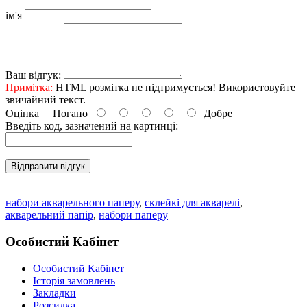
ім'я
Ваш відгук:
Примітка:
HTML розмітка не підтримується! Використовуйте
звичайний текст.
Оцінка
Погано
Добре
Введіть код, зазначений на картинці:
Відправити відгук
набори акварельного паперу
,
склейкі для акварелі
,
акварельний папір
,
набори паперу
Особистий Кабінет
Особистий Кабінет
Історія замовлень
Закладки
Розсилка