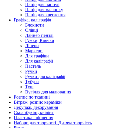
Папір для пастелі
Папір для малюнку
Папір для креслення
Графіка, каліграфія
Блокноти
Олівці
Лайнер-пензлі
Гумки, Клячки
Лінери
Маркери
Для графіки
Для каліграфії
Пастель
Ручки
Ручки для каліграфії
Тубуси
Туш
Вугілля для малювання
Розпис по тканині
Вітраж, розпис кераміки
Декупаж, декорування
Скрапбукінг, квілінг
Пластика і ліплення
Набори для творчості, Дитяча творчість
Різне