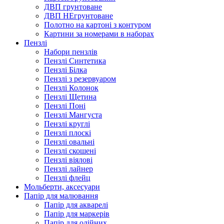
ДВП грунтоване
ДВП НЕгрунтоване
Полотно на картоні з контуром
Картини за номерами в наборах
Пензлі
Набори пензлів
Пензлі Синтетика
Пензлі Білка
Пензлі з резервуаром
Пензлі Колонок
Пензлі Щетина
Пензлі Поні
Пензлі Мангуста
Пензлі круглі
Пензлі плоскі
Пензлі овальні
Пензлі скошені
Пензлі віялові
Пензлі лайнер
Пензлі флейц
Мольберти, аксесуари
Папір для малювання
Папір для акварелі
Папір для маркерів
Папір для олійних