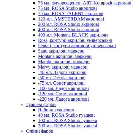
75 мл. флуоресцентні ART Kompozit акрилові
75 мл. ROSA Studio акрилові
75 мл. ROSA TALENT акрилові
120 мл. AMSTERDAM акрилові
200 мл. ROSA Studio акрилові
400 мл. ROSA Studio акрилові
400 мл. Montana BLACK акрилова
Rosa, контури акрилові універсальні
Pentart, контури акрилові універсальні
Santi акрилові маркери
Montana акрилові маркери
Marabu акрилові маркери
Marvy акрилові маркери
-46 мл. Ладога акрилові
-50 мл. Decola акрилові
-75 мл. Сонет акрилові
-100 мл. Ладога акрилові
-120 мл. Сонет акрилові
-220 мл. Ладога акрилові
Гуашеві фарби
Набори гуашевих
40 мл. ROSA Studio гуашеві
100 мл. ROSA Studio гуашеві
200 мл. ROSA Studio гуашеві
Олійні фарби