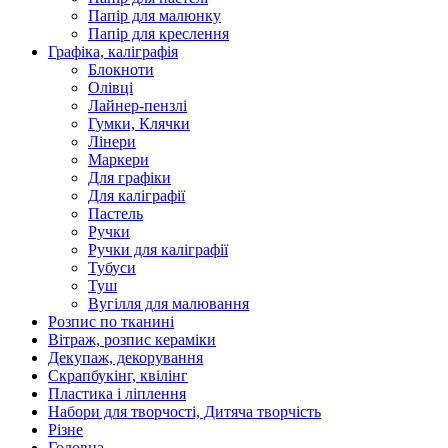
Папір для малюнку
Папір для креслення
Графіка, каліграфія
Блокноти
Олівці
Лайнер-пензлі
Гумки, Клячки
Лінери
Маркери
Для графіки
Для каліграфії
Пастель
Ручки
Ручки для каліграфії
Тубуси
Туш
Вугілля для малювання
Розпис по тканині
Вітраж, розпис кераміки
Декупаж, декорування
Скрапбукінг, квілінг
Пластика і ліплення
Набори для творчості, Дитяча творчість
Різне
Головна