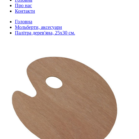
Про нас
Контакти
Головна
Мольберти, аксесуари
Палітра дерев'яна, 25x30 см.