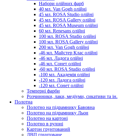
Набори олійних фарб
40 мл. Van Gogh олійні
45 мл. ROSA Studio олійні
45 мл. ROSA Gallery олійні
45 мл. ROSA Museum олійні
60 мл. Renesans олійні
100 мл. ROSA Studio олійні
100 мл. ROSA Gallery олійні
200 мл. Van Gogh олійні
-46 мл. Майстер Клас олійні
-46 мл. Ладога олійні
-46 мл. Сонет олійні
-60 мл. ROSA Studio олійні
-100 мл. Академія олійні
-120 мл. Ладога олійні
-120 мл. Сонет олійні
Темперні фарби
Розчинники, лаки, медіуми, сикативи та ін.
Полотна
Полотно на підрамнику Бавовна
Полотно на підрамнику Льон
Полотно на картоні
Полотно в рулоні
Картон грунтований
ДВП грунтоване