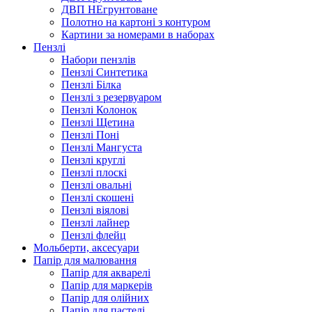
ДВП НЕгрунтоване
Полотно на картоні з контуром
Картини за номерами в наборах
Пензлі
Набори пензлів
Пензлі Синтетика
Пензлі Білка
Пензлі з резервуаром
Пензлі Колонок
Пензлі Щетина
Пензлі Поні
Пензлі Мангуста
Пензлі круглі
Пензлі плоскі
Пензлі овальні
Пензлі скошені
Пензлі віялові
Пензлі лайнер
Пензлі флейц
Мольберти, аксесуари
Папір для малювання
Папір для акварелі
Папір для маркерів
Папір для олійних
Папір для пастелі