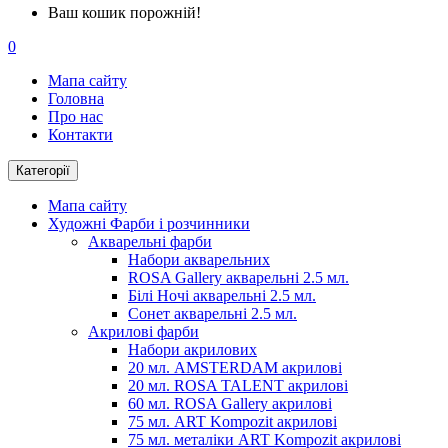
Ваш кошик порожній!
0
Мапа сайту
Головна
Про нас
Контакти
Категорії
Мапа сайту
Художні Фарби і розчинники
Акварельні фарби
Набори акварельних
ROSA Gallery акварельні 2.5 мл.
Білі Ночі акварельні 2.5 мл.
Сонет акварельні 2.5 мл.
Акрилові фарби
Набори акрилових
20 мл. AMSTERDAM акрилові
20 мл. ROSA TALENT акрилові
60 мл. ROSA Gallery акрилові
75 мл. ART Kompozit акрилові
75 мл. металіки ART Kompozit акрилові