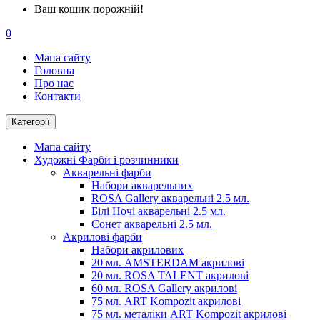
Ваш кошик порожній!
0
Мапа сайту
Головна
Про нас
Контакти
Категорії
Мапа сайту
Художні Фарби і розчинники
Акварельні фарби
Набори акварельних
ROSA Gallery акварельні 2.5 мл.
Білі Ночі акварельні 2.5 мл.
Сонет акварельні 2.5 мл.
Акрилові фарби
Набори акрилових
20 мл. AMSTERDAM акрилові
20 мл. ROSA TALENT акрилові
60 мл. ROSA Gallery акрилові
75 мл. ART Kompozit акрилові
75 мл. металіки ART Kompozit акрилові