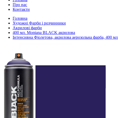
Про нас
Контакти
Головна
Художні Фарби і розчинники
Акрилові фарби
400 мл. Montana BLACK акрилова
Інтенсивна Фіолетова, акрилова аерозольна фарба, 400 м