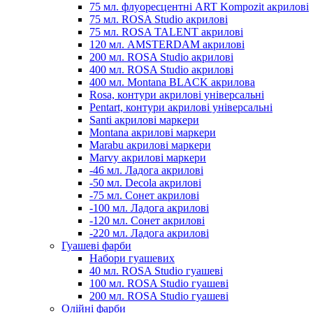
75 мл. флуоресцентні ART Kompozit акрилові
75 мл. ROSA Studio акрилові
75 мл. ROSA TALENT акрилові
120 мл. AMSTERDAM акрилові
200 мл. ROSA Studio акрилові
400 мл. ROSA Studio акрилові
400 мл. Montana BLACK акрилова
Rosa, контури акрилові універсальні
Pentart, контури акрилові універсальні
Santi акрилові маркери
Montana акрилові маркери
Marabu акрилові маркери
Marvy акрилові маркери
-46 мл. Ладога акрилові
-50 мл. Decola акрилові
-75 мл. Сонет акрилові
-100 мл. Ладога акрилові
-120 мл. Сонет акрилові
-220 мл. Ладога акрилові
Гуашеві фарби
Набори гуашевих
40 мл. ROSA Studio гуашеві
100 мл. ROSA Studio гуашеві
200 мл. ROSA Studio гуашеві
Олійні фарби