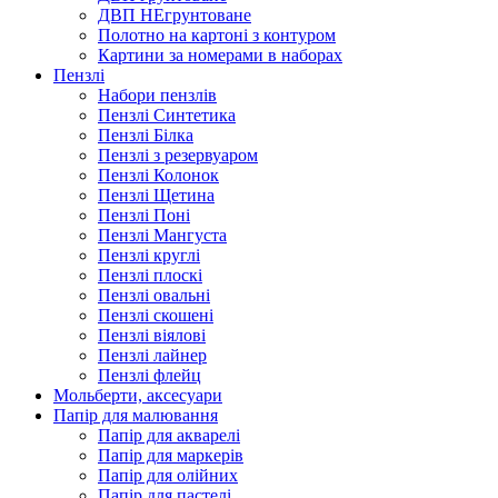
ДВП НЕгрунтоване
Полотно на картоні з контуром
Картини за номерами в наборах
Пензлі
Набори пензлів
Пензлі Синтетика
Пензлі Білка
Пензлі з резервуаром
Пензлі Колонок
Пензлі Щетина
Пензлі Поні
Пензлі Мангуста
Пензлі круглі
Пензлі плоскі
Пензлі овальні
Пензлі скошені
Пензлі віялові
Пензлі лайнер
Пензлі флейц
Мольберти, аксесуари
Папір для малювання
Папір для акварелі
Папір для маркерів
Папір для олійних
Папір для пастелі