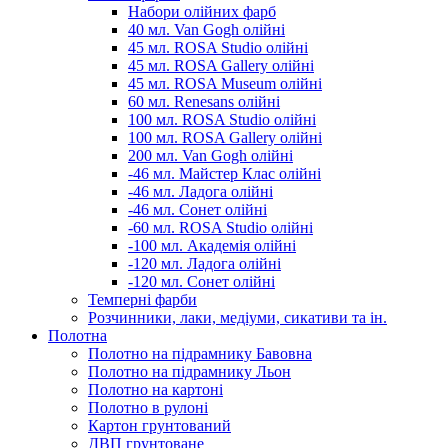
Набори олійних фарб
40 мл. Van Gogh олійні
45 мл. ROSA Studio олійні
45 мл. ROSA Gallery олійні
45 мл. ROSA Museum олійні
60 мл. Renesans олійні
100 мл. ROSA Studio олійні
100 мл. ROSA Gallery олійні
200 мл. Van Gogh олійні
-46 мл. Майстер Клас олійні
-46 мл. Ладога олійні
-46 мл. Сонет олійні
-60 мл. ROSA Studio олійні
-100 мл. Академія олійні
-120 мл. Ладога олійні
-120 мл. Сонет олійні
Темперні фарби
Розчинники, лаки, медіуми, сикативи та ін.
Полотна
Полотно на підрамнику Бавовна
Полотно на підрамнику Льон
Полотно на картоні
Полотно в рулоні
Картон грунтований
ДВП грунтоване