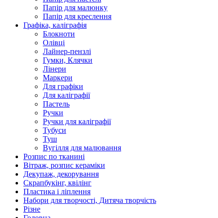
Папір для малюнку
Папір для креслення
Графіка, каліграфія
Блокноти
Олівці
Лайнер-пензлі
Гумки, Клячки
Лінери
Маркери
Для графіки
Для каліграфії
Пастель
Ручки
Ручки для каліграфії
Тубуси
Туш
Вугілля для малювання
Розпис по тканині
Вітраж, розпис кераміки
Декупаж, декорування
Скрапбукінг, квілінг
Пластика і ліплення
Набори для творчості, Дитяча творчість
Різне
Головна