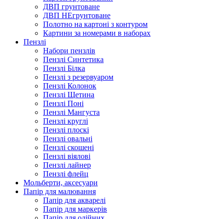
ДВП грунтоване
ДВП НЕгрунтоване
Полотно на картоні з контуром
Картини за номерами в наборах
Пензлі
Набори пензлів
Пензлі Синтетика
Пензлі Білка
Пензлі з резервуаром
Пензлі Колонок
Пензлі Щетина
Пензлі Поні
Пензлі Мангуста
Пензлі круглі
Пензлі плоскі
Пензлі овальні
Пензлі скошені
Пензлі віялові
Пензлі лайнер
Пензлі флейц
Мольберти, аксесуари
Папір для малювання
Папір для акварелі
Папір для маркерів
Папір для олійних