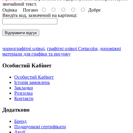
звичайний текст.
Оцінка
Погано
Добре
Введіть код, зазначений на картинці:
Відправити відгук
чорнографітні олівці
,
графітні олівці Cretacolor
,
допоміжні
матеріали для графіки та рисунку
Особистий Кабінет
Особистий Кабінет
Історія замовлень
Закладки
Розсилка
Контакти
Додатково
Бренд
Подарункові сертифікати
Акції