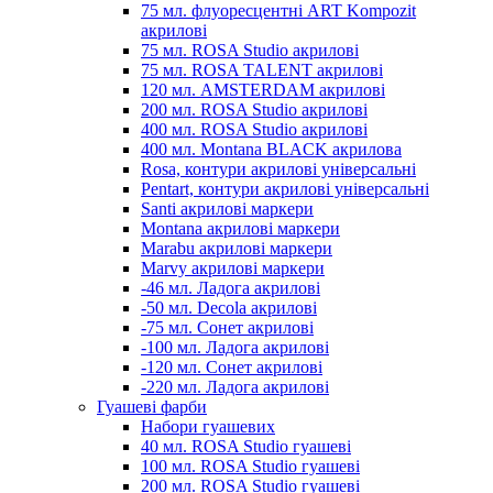
75 мл. флуоресцентні ART Kompozit
акрилові
75 мл. ROSA Studio акрилові
75 мл. ROSA TALENT акрилові
120 мл. AMSTERDAM акрилові
200 мл. ROSA Studio акрилові
400 мл. ROSA Studio акрилові
400 мл. Montana BLACK акрилова
Rosa, контури акрилові універсальні
Pentart, контури акрилові універсальні
Santi акрилові маркери
Montana акрилові маркери
Marabu акрилові маркери
Marvy акрилові маркери
-46 мл. Ладога акрилові
-50 мл. Decola акрилові
-75 мл. Сонет акрилові
-100 мл. Ладога акрилові
-120 мл. Сонет акрилові
-220 мл. Ладога акрилові
Гуашеві фарби
Набори гуашевих
40 мл. ROSA Studio гуашеві
100 мл. ROSA Studio гуашеві
200 мл. ROSA Studio гуашеві