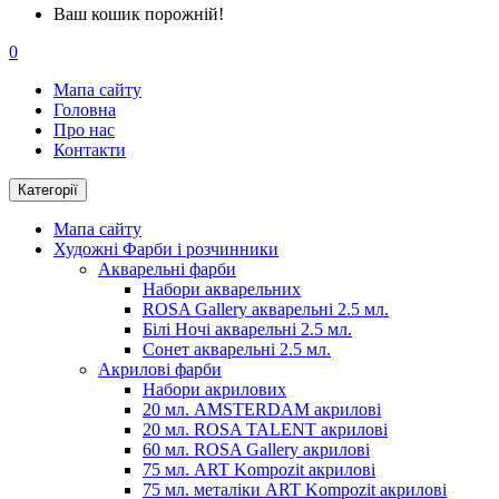
Ваш кошик порожній!
0
Мапа сайту
Головна
Про нас
Контакти
Категорії
Мапа сайту
Художні Фарби і розчинники
Акварельні фарби
Набори акварельних
ROSA Gallery акварельні 2.5 мл.
Білі Ночі акварельні 2.5 мл.
Сонет акварельні 2.5 мл.
Акрилові фарби
Набори акрилових
20 мл. AMSTERDAM акрилові
20 мл. ROSA TALENT акрилові
60 мл. ROSA Gallery акрилові
75 мл. ART Kompozit акрилові
75 мл. металіки ART Kompozit акрилові