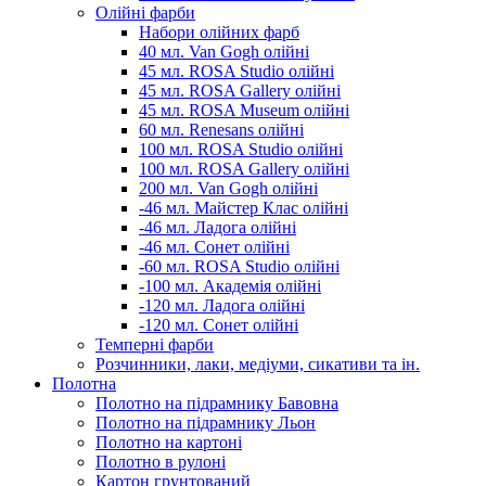
Олійні фарби
Набори олійних фарб
40 мл. Van Gogh олійні
45 мл. ROSA Studio олійні
45 мл. ROSA Gallery олійні
45 мл. ROSA Museum олійні
60 мл. Renesans олійні
100 мл. ROSA Studio олійні
100 мл. ROSA Gallery олійні
200 мл. Van Gogh олійні
-46 мл. Майстер Клас олійні
-46 мл. Ладога олійні
-46 мл. Сонет олійні
-60 мл. ROSA Studio олійні
-100 мл. Академія олійні
-120 мл. Ладога олійні
-120 мл. Сонет олійні
Темперні фарби
Розчинники, лаки, медіуми, сикативи та ін.
Полотна
Полотно на підрамнику Бавовна
Полотно на підрамнику Льон
Полотно на картоні
Полотно в рулоні
Картон грунтований