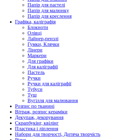
Папір для пастелі
Папір для малюнку
Папір для креслення
Графіка, каліграфія
Блокноти
Олівці
Лайнер-пензлі
Гумки, Клячки
Лінери
Маркери
Для графіки
Для каліграфії
Пастель
Ручки
Ручки для каліграфії
Тубуси
Туш
Вугілля для малювання
Розпис по тканині
Вітраж, розпис кераміки
Декупаж, декорування
Скрапбукінг, квілінг
Пластика і ліплення
Набори для творчості, Дитяча творчість
Різне