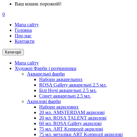
Ваш кошик порожній!
0
Мапа сайту
Головна
Про нас
Контакти
Категорії
Мапа сайту
Художні Фарби і розчинники
Акварельні фарби
Набори акварельних
ROSA Gallery акварельні 2.5 мл.
Білі Ночі акварельні 2.5 мл.
Сонет акварельні 2.5 мл.
Акрилові фарби
Набори акрилових
20 мл. AMSTERDAM акрилові
20 мл. ROSA TALENT акрилові
60 мл. ROSA Gallery акрилові
75 мл. ART Kompozit акрилові
75 мл. металіки ART Kompozit акрилові