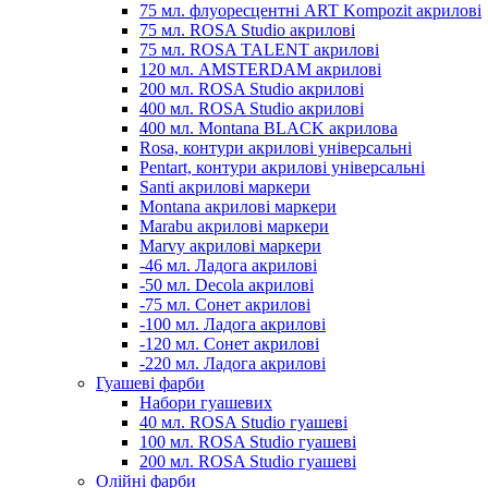
75 мл. флуоресцентні ART Kompozit акрилові
75 мл. ROSA Studio акрилові
75 мл. ROSA TALENT акрилові
120 мл. AMSTERDAM акрилові
200 мл. ROSA Studio акрилові
400 мл. ROSA Studio акрилові
400 мл. Montana BLACK акрилова
Rosa, контури акрилові універсальні
Pentart, контури акрилові універсальні
Santi акрилові маркери
Montana акрилові маркери
Marabu акрилові маркери
Marvy акрилові маркери
-46 мл. Ладога акрилові
-50 мл. Decola акрилові
-75 мл. Сонет акрилові
-100 мл. Ладога акрилові
-120 мл. Сонет акрилові
-220 мл. Ладога акрилові
Гуашеві фарби
Набори гуашевих
40 мл. ROSA Studio гуашеві
100 мл. ROSA Studio гуашеві
200 мл. ROSA Studio гуашеві
Олійні фарби