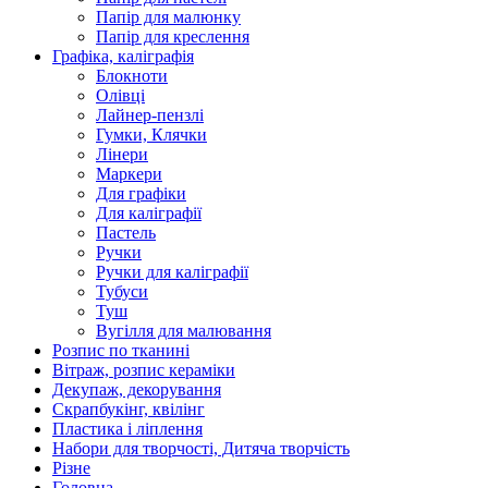
Папір для малюнку
Папір для креслення
Графіка, каліграфія
Блокноти
Олівці
Лайнер-пензлі
Гумки, Клячки
Лінери
Маркери
Для графіки
Для каліграфії
Пастель
Ручки
Ручки для каліграфії
Тубуси
Туш
Вугілля для малювання
Розпис по тканині
Вітраж, розпис кераміки
Декупаж, декорування
Скрапбукінг, квілінг
Пластика і ліплення
Набори для творчості, Дитяча творчість
Різне
Головна