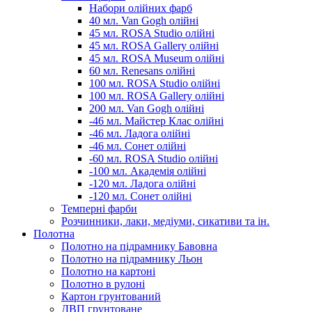
Набори олійних фарб
40 мл. Van Gogh олійні
45 мл. ROSA Studio олійні
45 мл. ROSA Gallery олійні
45 мл. ROSA Museum олійні
60 мл. Renesans олійні
100 мл. ROSA Studio олійні
100 мл. ROSA Gallery олійні
200 мл. Van Gogh олійні
-46 мл. Майстер Клас олійні
-46 мл. Ладога олійні
-46 мл. Сонет олійні
-60 мл. ROSA Studio олійні
-100 мл. Академія олійні
-120 мл. Ладога олійні
-120 мл. Сонет олійні
Темперні фарби
Розчинники, лаки, медіуми, сикативи та ін.
Полотна
Полотно на підрамнику Бавовна
Полотно на підрамнику Льон
Полотно на картоні
Полотно в рулоні
Картон грунтований
ДВП грунтоване