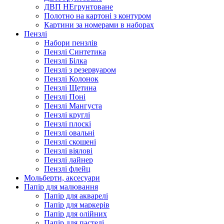
ДВП НЕгрунтоване
Полотно на картоні з контуром
Картини за номерами в наборах
Пензлі
Набори пензлів
Пензлі Синтетика
Пензлі Білка
Пензлі з резервуаром
Пензлі Колонок
Пензлі Щетина
Пензлі Поні
Пензлі Мангуста
Пензлі круглі
Пензлі плоскі
Пензлі овальні
Пензлі скошені
Пензлі віялові
Пензлі лайнер
Пензлі флейц
Мольберти, аксесуари
Папір для малювання
Папір для акварелі
Папір для маркерів
Папір для олійних
Папір для пастелі