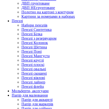
ДВП грунтоване
ДВП НЕгрунтоване
Полотно на картоні з контуром
Картини за номерами в наборах
Пензлі
Набори пензлів
Пензлі Синтетика
Пензлі Білка
Пензлі з резервуаром
Пензлі Колонок
Пензлі Щетина
Пензлі Поні
Пензлі Мангуста
Пензлі круглі
Пензлі плоскі
Пензлі овальні
Пензлі скошені
Пензлі віялові
Пензлі лайнер
Пензлі флейц
Мольберти, аксесуари
Папір для малювання
Папір для акварелі
Папір для маркерів
Папір для олійних