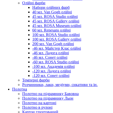
Олійні фарби
Набори олійних фарб
40 мл. Van Gogh олійні
45 мл. ROSA Studio олійні
45 мл. ROSA Gallery олійні
45 мл. ROSA Museum олійні
60 мл. Renesans олійні
100 мл. ROSA Studio олійні
100 мл. ROSA Gallery олійні
200 мл. Van Gogh олійні
-46 мл. Майстер Клас олійні
-46 мл. Ладога олійні
-46 мл. Сонет олійні
-60 мл. ROSA Studio олійні
-100 мл. Академія олійні
-120 мл. Ладога олійні
-120 мл. Сонет олійні
Темперні фарби
Розчинники, лаки, медіуми, сикативи та ін.
Полотна
Полотно на підрамнику Бавовна
Полотно на підрамнику Льон
Полотно на картоні
Полотно в рулоні
Картон грунтований