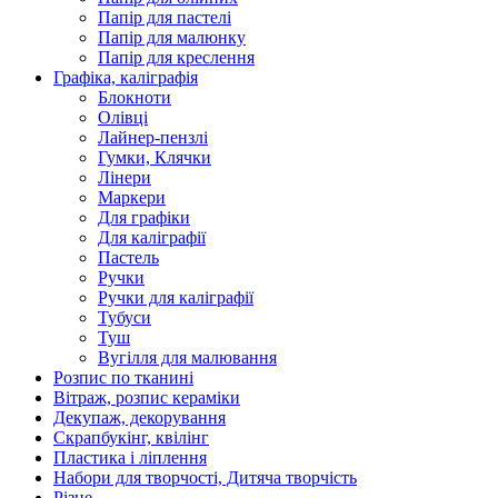
Папір для пастелі
Папір для малюнку
Папір для креслення
Графіка, каліграфія
Блокноти
Олівці
Лайнер-пензлі
Гумки, Клячки
Лінери
Маркери
Для графіки
Для каліграфії
Пастель
Ручки
Ручки для каліграфії
Тубуси
Туш
Вугілля для малювання
Розпис по тканині
Вітраж, розпис кераміки
Декупаж, декорування
Скрапбукінг, квілінг
Пластика і ліплення
Набори для творчості, Дитяча творчість
Різне