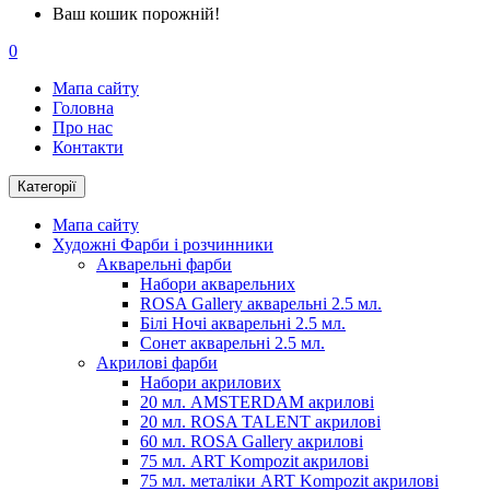
Ваш кошик порожній!
0
Мапа сайту
Головна
Про нас
Контакти
Категорії
Мапа сайту
Художні Фарби і розчинники
Акварельні фарби
Набори акварельних
ROSA Gallery акварельні 2.5 мл.
Білі Ночі акварельні 2.5 мл.
Сонет акварельні 2.5 мл.
Акрилові фарби
Набори акрилових
20 мл. AMSTERDAM акрилові
20 мл. ROSA TALENT акрилові
60 мл. ROSA Gallery акрилові
75 мл. ART Kompozit акрилові
75 мл. металіки ART Kompozit акрилові