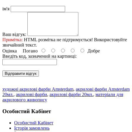
ім'я
Ваш відгук:
Примітка:
HTML розмітка не підтримується! Використовуйте
звичайний текст.
Оцінка
Погано
Добре
Введіть код, зазначений на картинці:
Відправити відгук
художні акрилові фарби Amsterdam
,
акрилові фарби Amsterdam
20мл.
,
акрилові фарби
,
акрилові фарби 20мл.
,
матеріали для
акрилового живопису
Особистий Кабінет
Особистий Кабінет
Історія замовлень