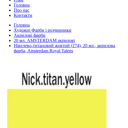
Головна
Про нас
Контакти
Головна
Художні Фарби і розчинники
Акрилові фарби
20 мл. AMSTERDAM акрилові
Нікелево-титановий жовтий (274), 20 мл., акрилова
фарба, Amsterdam Royal Talens