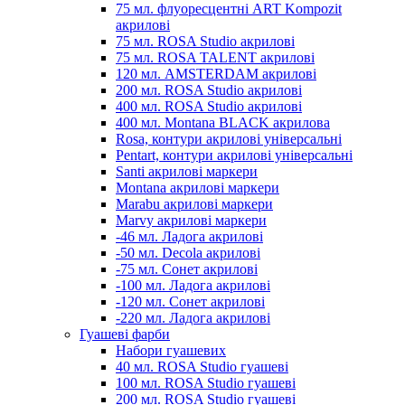
75 мл. флуоресцентні ART Kompozit
акрилові
75 мл. ROSA Studio акрилові
75 мл. ROSA TALENT акрилові
120 мл. AMSTERDAM акрилові
200 мл. ROSA Studio акрилові
400 мл. ROSA Studio акрилові
400 мл. Montana BLACK акрилова
Rosa, контури акрилові універсальні
Pentart, контури акрилові універсальні
Santi акрилові маркери
Montana акрилові маркери
Marabu акрилові маркери
Marvy акрилові маркери
-46 мл. Ладога акрилові
-50 мл. Decola акрилові
-75 мл. Сонет акрилові
-100 мл. Ладога акрилові
-120 мл. Сонет акрилові
-220 мл. Ладога акрилові
Гуашеві фарби
Набори гуашевих
40 мл. ROSA Studio гуашеві
100 мл. ROSA Studio гуашеві
200 мл. ROSA Studio гуашеві