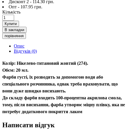
Дисконт 2 - 114.30 грн.
Опт - 107.95 грн.
Кількість
Купити
В закладки
порівняння
Опис
Відгуків (0)
Колір:
Нікелево-титановий жовтий (274).
Обєм:
20 мл.
Фарби густі, їх розводять за допомогою води або
спеціального розчинника, однак треба враховувати, що
вони дуже швидко висихають.
До складу фарби входить 100-процентна акрилова смола,
тому, після висихання, фарба утворює міцну плівку, яка не
потребує додаткового покриття лаком
Написати відгук