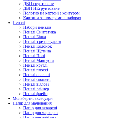
ДВП грунтоване
ДВП НЕгрунтоване
Полотно на картоні з контуром
Картини за номерами в наборах
Пензлі
Набори пензлів
Пензлі Синтетика
Пензлі Білка
Пензлі з резервуаром
Пензлі Колонок
Пензлі Щетина
Пензлі Поні
Пензлі Мангуста
Пензлі круглі
Пензлі плоскі
Пензлі овальні
Пензлі скошені
Пензлі віялові
Пензлі лайнер
Пензлі флейц
Мольберти, аксесуари
Папір для малювання
Папір для акварелі
Папір для маркерів
Папір для олійних