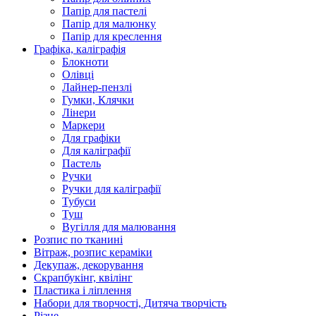
Папір для пастелі
Папір для малюнку
Папір для креслення
Графіка, каліграфія
Блокноти
Олівці
Лайнер-пензлі
Гумки, Клячки
Лінери
Маркери
Для графіки
Для каліграфії
Пастель
Ручки
Ручки для каліграфії
Тубуси
Туш
Вугілля для малювання
Розпис по тканині
Вітраж, розпис кераміки
Декупаж, декорування
Скрапбукінг, квілінг
Пластика і ліплення
Набори для творчості, Дитяча творчість
Різне