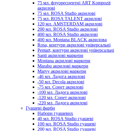
75 мл. флуоресцентні ART Kompozit
акрилові
75 мл. ROSA Studio акрилові
75 мл. ROSA TALENT акрилові
120 мл. AMSTERDAM акрилові
200 мл. ROSA Studio акрилові
400 мл. ROSA Studio акрилові
400 мл. Montana BLACK акрилова
Rosa, контури акрилові універсальні
Pentart, контури акрилові універсальні
Santi акрилові маркери
Montana акрилові маркери
Marabu акрилові маркери
Marvy акрилові маркери
-46 мл. Ладога акрилові
-50 мл. Decola акрилові
-75 мл. Сонет акрилові
-100 мл. Ладога акрилові
-120 мл. Сонет акрилові
-220 мл. Ладога акрилові
Гуашеві фарби
Набори гуашевих
40 мл. ROSA Studio гуашеві
100 мл. ROSA Studio гуашеві
200 мл. ROSA Studio гуашеві