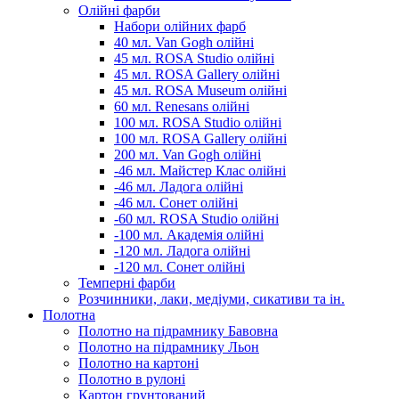
Олійні фарби
Набори олійних фарб
40 мл. Van Gogh олійні
45 мл. ROSA Studio олійні
45 мл. ROSA Gallery олійні
45 мл. ROSA Museum олійні
60 мл. Renesans олійні
100 мл. ROSA Studio олійні
100 мл. ROSA Gallery олійні
200 мл. Van Gogh олійні
-46 мл. Майстер Клас олійні
-46 мл. Ладога олійні
-46 мл. Сонет олійні
-60 мл. ROSA Studio олійні
-100 мл. Академія олійні
-120 мл. Ладога олійні
-120 мл. Сонет олійні
Темперні фарби
Розчинники, лаки, медіуми, сикативи та ін.
Полотна
Полотно на підрамнику Бавовна
Полотно на підрамнику Льон
Полотно на картоні
Полотно в рулоні
Картон грунтований