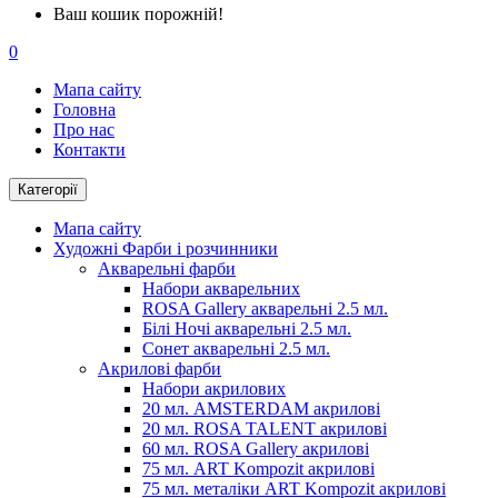
Ваш кошик порожній!
0
Мапа сайту
Головна
Про нас
Контакти
Категорії
Мапа сайту
Художні Фарби і розчинники
Акварельні фарби
Набори акварельних
ROSA Gallery акварельні 2.5 мл.
Білі Ночі акварельні 2.5 мл.
Сонет акварельні 2.5 мл.
Акрилові фарби
Набори акрилових
20 мл. AMSTERDAM акрилові
20 мл. ROSA TALENT акрилові
60 мл. ROSA Gallery акрилові
75 мл. ART Kompozit акрилові
75 мл. металіки ART Kompozit акрилові