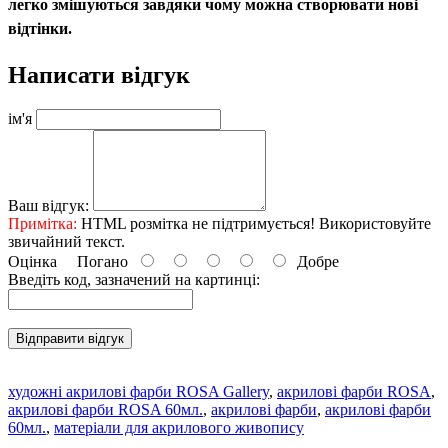
легко змішуються завдяки чому можна створювати нові
відтінки.
Написати відгук
ім'я
Ваш відгук:
Примітка:
HTML розмітка не підтримується! Використовуйте
звичайний текст.
Оцінка
Погано
Добре
Введіть код, зазначений на картинці:
Відправити відгук
художні акрилові фарби ROSA Gallery
,
акрилові фарби ROSA
,
акрилові фарби ROSA 60мл.
,
акрилові фарби
,
акрилові фарби
60мл.
,
матеріали для акрилового живопису