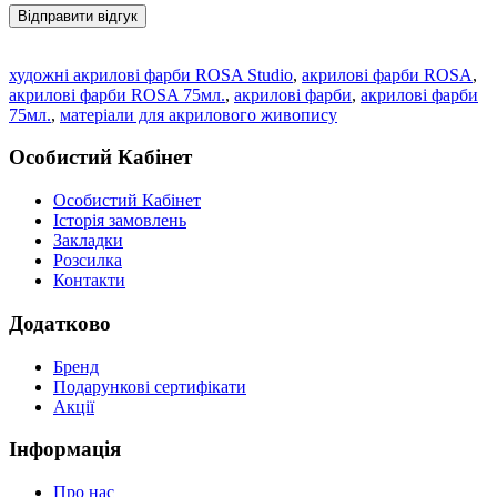
Відправити відгук
художні акрилові фарби ROSA Studio
,
акрилові фарби ROSA
,
акрилові фарби ROSA 75мл.
,
акрилові фарби
,
акрилові фарби
75мл.
,
матеріали для акрилового живопису
Особистий Кабінет
Особистий Кабінет
Історія замовлень
Закладки
Розсилка
Контакти
Додатково
Бренд
Подарункові сертифікати
Акції
Інформація
Про нас