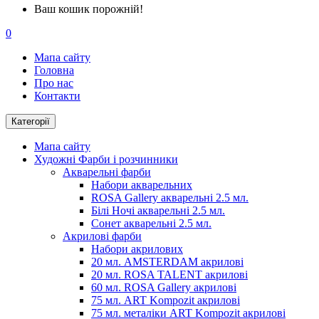
Ваш кошик порожній!
0
Мапа сайту
Головна
Про нас
Контакти
Категорії
Мапа сайту
Художні Фарби і розчинники
Акварельні фарби
Набори акварельних
ROSA Gallery акварельні 2.5 мл.
Білі Ночі акварельні 2.5 мл.
Сонет акварельні 2.5 мл.
Акрилові фарби
Набори акрилових
20 мл. AMSTERDAM акрилові
20 мл. ROSA TALENT акрилові
60 мл. ROSA Gallery акрилові
75 мл. ART Kompozit акрилові
75 мл. металіки ART Kompozit акрилові