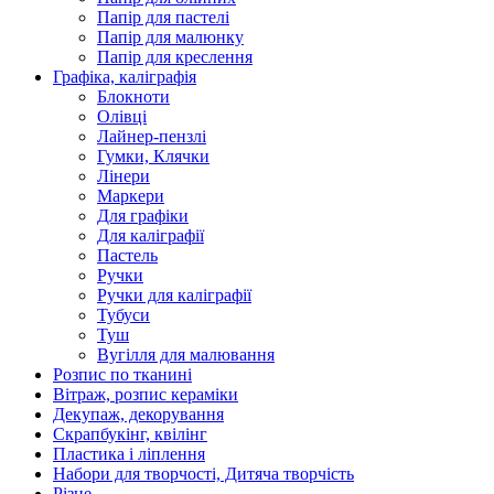
Папір для пастелі
Папір для малюнку
Папір для креслення
Графіка, каліграфія
Блокноти
Олівці
Лайнер-пензлі
Гумки, Клячки
Лінери
Маркери
Для графіки
Для каліграфії
Пастель
Ручки
Ручки для каліграфії
Тубуси
Туш
Вугілля для малювання
Розпис по тканині
Вітраж, розпис кераміки
Декупаж, декорування
Скрапбукінг, квілінг
Пластика і ліплення
Набори для творчості, Дитяча творчість
Різне