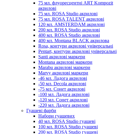
75 мл. флуоресцентні ART Kompozit
акрилові
75 мл. ROSA Studio акрилові
75 мл. ROSA TALENT акрилові
120 мл. AMSTERDAM акрилові
200 мл. ROSA Studio акрилові
400 мл. ROSA Studio акрилові
400 мл. Montana BLACK акрилова
Rosa, контури акрилові універсальні
Pentart, контури акрилові універсальні
Santi акрилові маркери
Montana акрилові маркери
Marabu акрилові маркери
Marvy акрилові маркери
-46 мл. Ладога акрилові
-50 мл. Decola акрилові
-75 мл. Сонет акрилові
-100 мл. Ладога акрилові
-120 мл. Сонет акрилові
-220 мл. Ладога акрилові
Гуашеві фарби
Набори гуашевих
40 мл. ROSA Studio гуашеві
100 мл. ROSA Studio гуашеві
200 мл. ROSA Studio гуашеві