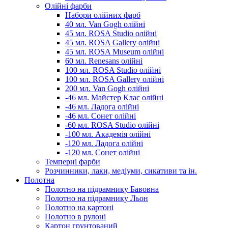
Олійні фарби
Набори олійних фарб
40 мл. Van Gogh олійні
45 мл. ROSA Studio олійні
45 мл. ROSA Gallery олійні
45 мл. ROSA Museum олійні
60 мл. Renesans олійні
100 мл. ROSA Studio олійні
100 мл. ROSA Gallery олійні
200 мл. Van Gogh олійні
-46 мл. Майстер Клас олійні
-46 мл. Ладога олійні
-46 мл. Сонет олійні
-60 мл. ROSA Studio олійні
-100 мл. Академія олійні
-120 мл. Ладога олійні
-120 мл. Сонет олійні
Темперні фарби
Розчинники, лаки, медіуми, сикативи та ін.
Полотна
Полотно на підрамнику Бавовна
Полотно на підрамнику Льон
Полотно на картоні
Полотно в рулоні
Картон грунтований