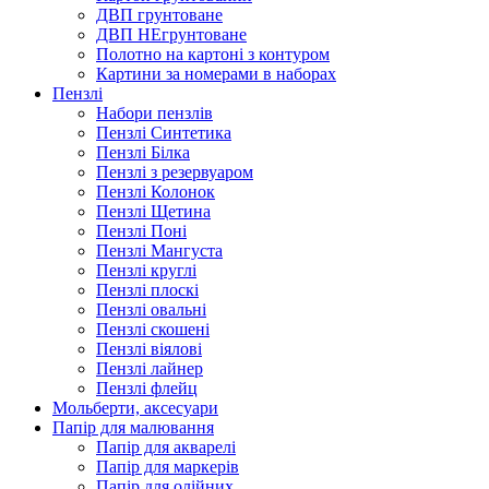
ДВП грунтоване
ДВП НЕгрунтоване
Полотно на картоні з контуром
Картини за номерами в наборах
Пензлі
Набори пензлів
Пензлі Синтетика
Пензлі Білка
Пензлі з резервуаром
Пензлі Колонок
Пензлі Щетина
Пензлі Поні
Пензлі Мангуста
Пензлі круглі
Пензлі плоскі
Пензлі овальні
Пензлі скошені
Пензлі віялові
Пензлі лайнер
Пензлі флейц
Мольберти, аксесуари
Папір для малювання
Папір для акварелі
Папір для маркерів
Папір для олійних