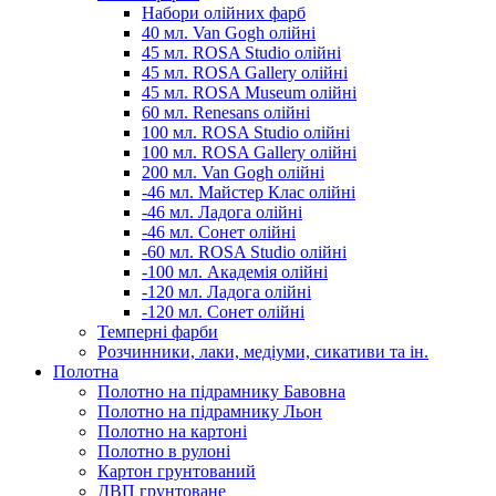
Набори олійних фарб
40 мл. Van Gogh олійні
45 мл. ROSA Studio олійні
45 мл. ROSA Gallery олійні
45 мл. ROSA Museum олійні
60 мл. Renesans олійні
100 мл. ROSA Studio олійні
100 мл. ROSA Gallery олійні
200 мл. Van Gogh олійні
-46 мл. Майстер Клас олійні
-46 мл. Ладога олійні
-46 мл. Сонет олійні
-60 мл. ROSA Studio олійні
-100 мл. Академія олійні
-120 мл. Ладога олійні
-120 мл. Сонет олійні
Темперні фарби
Розчинники, лаки, медіуми, сикативи та ін.
Полотна
Полотно на підрамнику Бавовна
Полотно на підрамнику Льон
Полотно на картоні
Полотно в рулоні
Картон грунтований
ДВП грунтоване