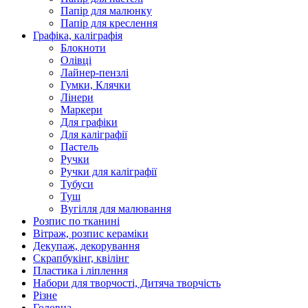
Папір для малюнку
Папір для креслення
Графіка, каліграфія
Блокноти
Олівці
Лайнер-пензлі
Гумки, Клячки
Лінери
Маркери
Для графіки
Для каліграфії
Пастель
Ручки
Ручки для каліграфії
Тубуси
Туш
Вугілля для малювання
Розпис по тканині
Вітраж, розпис кераміки
Декупаж, декорування
Скрапбукінг, квілінг
Пластика і ліплення
Набори для творчості, Дитяча творчість
Різне
Головна