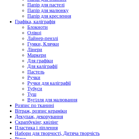
Папір для пастелі
Папір для малюнку
Папір для креслення
Графіка, каліграфія
Блокноти
Олівці
Лайнер-пензлі
Гумки, Клячки
Лінери
Маркери
Для графіки
Для каліграфії
Пастель
Ручки
Ручки для каліграфії
Тубуси
Туш
Вугілля для малювання
Розпис по тканині
Вітраж, розпис кераміки
Декупаж, декорування
Скрапбукінг, квілінг
Пластика і ліплення
Набори для творчості, Дитяча творчість
Різне