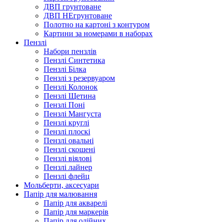
ДВП грунтоване
ДВП НЕгрунтоване
Полотно на картоні з контуром
Картини за номерами в наборах
Пензлі
Набори пензлів
Пензлі Синтетика
Пензлі Білка
Пензлі з резервуаром
Пензлі Колонок
Пензлі Щетина
Пензлі Поні
Пензлі Мангуста
Пензлі круглі
Пензлі плоскі
Пензлі овальні
Пензлі скошені
Пензлі віялові
Пензлі лайнер
Пензлі флейц
Мольберти, аксесуари
Папір для малювання
Папір для акварелі
Папір для маркерів
Папір для олійних