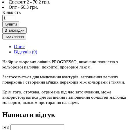
Дисконт 2 - 70,2 грн.
Опт - 66.3 грн.
Кількість
Купити
В закладки
порівняння
Опис
Відгуків (0)
Набір кольорових олівців PROGRESSO, виконано повністю з
кольорової палички, покритої прозорим лаком.
Застосовується для малювання контурів, заповнення великих
поверхонь і створення м'яких переходів між кольорами і тінями.
Крім того, стружка, отримана під час заточування, може
використовуватися для затінення і заповнення областей малюнка
кольором, шляхом протирання пальцем.
Написати відгук
ім'я