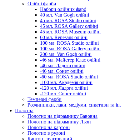
Олійні фарби
Набори олійних фарб
40 мл. Van Gogh олійні
45 мл. ROSA Studio олійні
45 мл. ROSA Gallery олійні
45 мл. ROSA Museum олійні
60 мл. Renesans олійні
100 мл. ROSA Studio олійні
100 мл. ROSA Gallery олійні
200 мл. Van Gogh олійні
-46 мл. Майстер Клас олійні
-46 мл. Ладога олійні
-46 мл. Сонет олійні
-60 мл. ROSA Studio олійні
-100 мл. Академія олійні
-120 мл. Ладога олійні
-120 мл. Сонет олійні
Темперні фарби
Розчинники, лаки, медіуми, сикативи та ін.
Полотна
Полотно на підрамнику Бавовна
Полотно на підрамнику Льон
Полотно на картоні
Полотно в рулоні
Картон грунтований