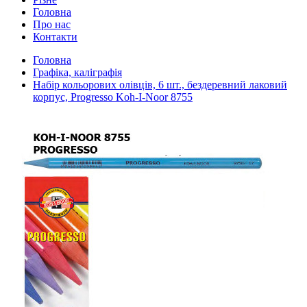
Головна
Про нас
Контакти
Головна
Графіка, каліграфія
Набір кольорових олівців, 6 шт., бездеревний лаковий
корпус, Progresso Koh-I-Noor 8755