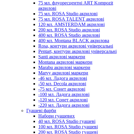
75 мл. флуоресцентні ART Kompozit
акрилові
75 мл. ROSA Studio акрилові
75 мл. ROSA TALENT акрилові
120 мл. AMSTERDAM акрилові
200 мл. ROSA Studio акрилові
400 мл. ROSA Studio акрилові
400 мл. Montana BLACK акрилова
Rosa, контури акрилові універсальні
Pentart, контури акрилові універсальні
Santi акрилові маркери
Montana акрилові маркери
Marabu акрилові маркери
Marvy акрилові маркери
-46 мл. Ладога акрилові
-50 мл. Decola акрилові
-75 мл. Сонет акрилові
-100 мл. Ладога акрилові
-120 мл. Сонет акрилові
-220 мл. Ладога акрилові
Гуашеві фарби
Набори гуашевих
40 мл. ROSA Studio гуашеві
100 мл. ROSA Studio гуашеві
200 мл. ROSA Studio гуашеві