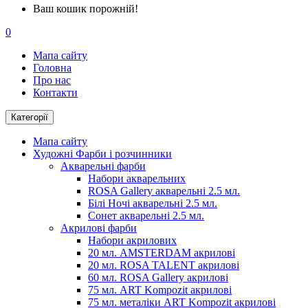
Ваш кошик порожній!
0
Мапа сайту
Головна
Про нас
Контакти
Категорії
Мапа сайту
Художні Фарби і розчинники
Акварельні фарби
Набори акварельних
ROSA Gallery акварельні 2.5 мл.
Білі Ночі акварельні 2.5 мл.
Сонет акварельні 2.5 мл.
Акрилові фарби
Набори акрилових
20 мл. AMSTERDAM акрилові
20 мл. ROSA TALENT акрилові
60 мл. ROSA Gallery акрилові
75 мл. ART Kompozit акрилові
75 мл. металіки ART Kompozit акрилові