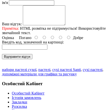
ім'я
Ваш відгук:
Примітка:
HTML розмітка не підтримується! Використовуйте
звичайний текст.
Оцінка
Погано
Добре
Введіть код, зазначений на картинці:
Відправити відгук
набори пастелі сухої
,
пастелі
,
сухі пастелі Santi
,
сухі пастелі
,
допоміжні матеріали для графіки та рисунку
Особистий Кабінет
Особистий Кабінет
Історія замовлень
Закладки
Розсилка