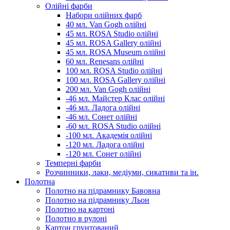
Олійні фарби
Набори олійних фарб
40 мл. Van Gogh олійні
45 мл. ROSA Studio олійні
45 мл. ROSA Gallery олійні
45 мл. ROSA Museum олійні
60 мл. Renesans олійні
100 мл. ROSA Studio олійні
100 мл. ROSA Gallery олійні
200 мл. Van Gogh олійні
-46 мл. Майстер Клас олійні
-46 мл. Ладога олійні
-46 мл. Сонет олійні
-60 мл. ROSA Studio олійні
-100 мл. Академія олійні
-120 мл. Ладога олійні
-120 мл. Сонет олійні
Темперні фарби
Розчинники, лаки, медіуми, сикативи та ін.
Полотна
Полотно на підрамнику Бавовна
Полотно на підрамнику Льон
Полотно на картоні
Полотно в рулоні
Картон грунтований