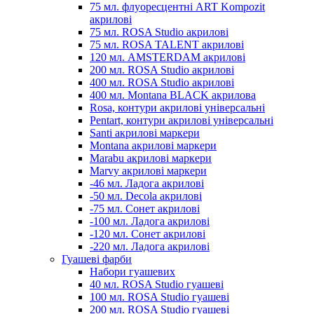
75 мл. флуоресцентні ART Kompozit
акрилові
75 мл. ROSA Studio акрилові
75 мл. ROSA TALENT акрилові
120 мл. AMSTERDAM акрилові
200 мл. ROSA Studio акрилові
400 мл. ROSA Studio акрилові
400 мл. Montana BLACK акрилова
Rosa, контури акрилові універсальні
Pentart, контури акрилові універсальні
Santi акрилові маркери
Montana акрилові маркери
Marabu акрилові маркери
Marvy акрилові маркери
-46 мл. Ладога акрилові
-50 мл. Decola акрилові
-75 мл. Сонет акрилові
-100 мл. Ладога акрилові
-120 мл. Сонет акрилові
-220 мл. Ладога акрилові
Гуашеві фарби
Набори гуашевих
40 мл. ROSA Studio гуашеві
100 мл. ROSA Studio гуашеві
200 мл. ROSA Studio гуашеві