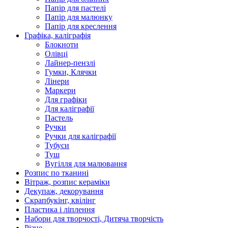
Папір для пастелі
Папір для малюнку
Папір для креслення
Графіка, каліграфія
Блокноти
Олівці
Лайнер-пензлі
Гумки, Клячки
Лінери
Маркери
Для графіки
Для каліграфії
Пастель
Ручки
Ручки для каліграфії
Тубуси
Туш
Вугілля для малювання
Розпис по тканині
Вітраж, розпис кераміки
Декупаж, декорування
Скрапбукінг, квілінг
Пластика і ліплення
Набори для творчості, Дитяча творчість
Різне