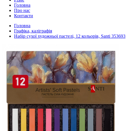
Головна
Про нас
Контакти
Головна
Графіка, каліграфія
Набір сухої художньої пастелі, 12 кольорів, Santi 353693