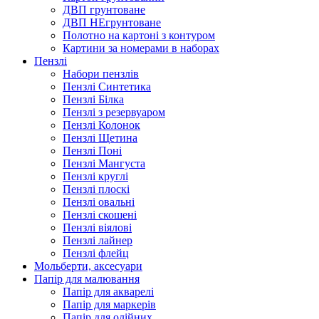
ДВП грунтоване
ДВП НЕгрунтоване
Полотно на картоні з контуром
Картини за номерами в наборах
Пензлі
Набори пензлів
Пензлі Синтетика
Пензлі Білка
Пензлі з резервуаром
Пензлі Колонок
Пензлі Щетина
Пензлі Поні
Пензлі Мангуста
Пензлі круглі
Пензлі плоскі
Пензлі овальні
Пензлі скошені
Пензлі віялові
Пензлі лайнер
Пензлі флейц
Мольберти, аксесуари
Папір для малювання
Папір для акварелі
Папір для маркерів
Папір для олійних