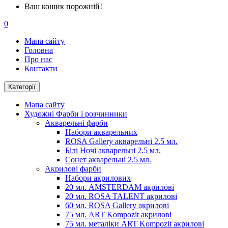
Ваш кошик порожній!
0
Мапа сайту
Головна
Про нас
Контакти
Категорії
Мапа сайту
Художні Фарби і розчинники
Акварельні фарби
Набори акварельних
ROSA Gallery акварельні 2.5 мл.
Білі Ночі акварельні 2.5 мл.
Сонет акварельні 2.5 мл.
Акрилові фарби
Набори акрилових
20 мл. AMSTERDAM акрилові
20 мл. ROSA TALENT акрилові
60 мл. ROSA Gallery акрилові
75 мл. ART Kompozit акрилові
75 мл. металіки ART Kompozit акрилові