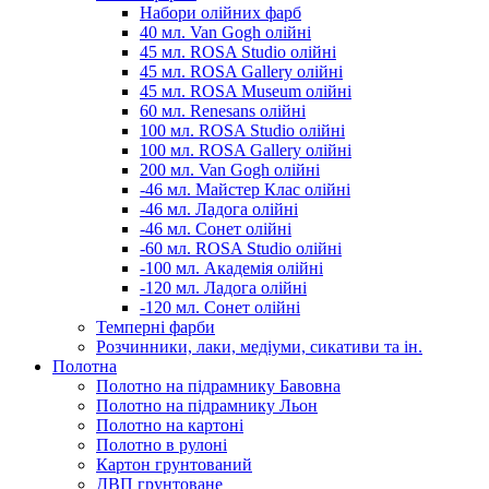
Набори олійних фарб
40 мл. Van Gogh олійні
45 мл. ROSA Studio олійні
45 мл. ROSA Gallery олійні
45 мл. ROSA Museum олійні
60 мл. Renesans олійні
100 мл. ROSA Studio олійні
100 мл. ROSA Gallery олійні
200 мл. Van Gogh олійні
-46 мл. Майстер Клас олійні
-46 мл. Ладога олійні
-46 мл. Сонет олійні
-60 мл. ROSA Studio олійні
-100 мл. Академія олійні
-120 мл. Ладога олійні
-120 мл. Сонет олійні
Темперні фарби
Розчинники, лаки, медіуми, сикативи та ін.
Полотна
Полотно на підрамнику Бавовна
Полотно на підрамнику Льон
Полотно на картоні
Полотно в рулоні
Картон грунтований
ДВП грунтоване