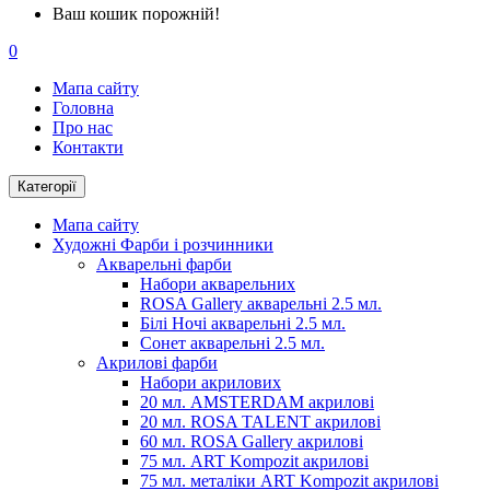
Ваш кошик порожній!
0
Мапа сайту
Головна
Про нас
Контакти
Категорії
Мапа сайту
Художні Фарби і розчинники
Акварельні фарби
Набори акварельних
ROSA Gallery акварельні 2.5 мл.
Білі Ночі акварельні 2.5 мл.
Сонет акварельні 2.5 мл.
Акрилові фарби
Набори акрилових
20 мл. AMSTERDAM акрилові
20 мл. ROSA TALENT акрилові
60 мл. ROSA Gallery акрилові
75 мл. ART Kompozit акрилові
75 мл. металіки ART Kompozit акрилові