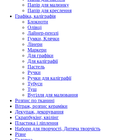
Папір для малюнку
Папір для креслення
Графіка, каліграфія
Блокноти
Олівці
Лайнер-пензлі
Гумки, Клячки
Лінери
Маркери
Для графіки
Для каліграфії
Пастель
Ручки
Ручки для каліграфії
Тубуси
Туш
Вугілля для малювання
Розпис по тканині
Вітраж, розпис кераміки
Декупаж, декорування
Скрапбукінг, квілінг
Пластика і ліплення
Набори для творчості, Дитяча творчість
Різне
Головна