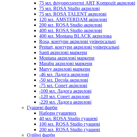
75 мл. флуоресцентні ART Kompozit акрилові
75 мл. ROSA Studio акрилові
75 мл. ROSA TALENT акрилові
120 мл. AMSTERDAM акрилові
200 мл. ROSA Studio акрилові
400 мл. ROSA Studio акрилові
400 мл. Montana BLACK акрилова
Rosa, контури акрилові універсальні
Pentart, контури акрилові універсальні
Santi акрилові маркери
Montana акрилові маркери
Marabu акрилові маркери
Marvy акрилові маркери
-46 мл. Ладога акрилові
-50 мл. Decola акрилові
-75 мл. Сонет акрилові
-100 мл. Ладога акрилові
-120 мл. Сонет акрилові
-220 мл. Ладога акрилові
Гуашеві фарби
Набори гуашевих
40 мл. ROSA Studio гуашеві
100 мл. ROSA Studio гуашеві
200 мл. ROSA Studio гуашеві
Олійні фарби