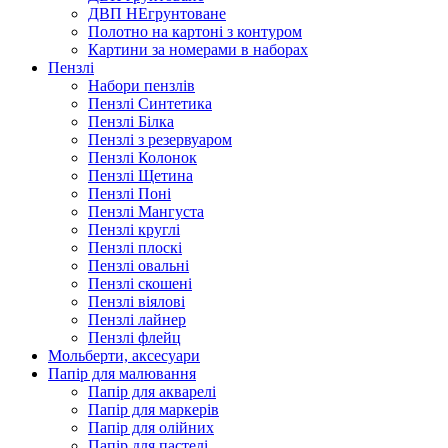
ДВП НЕгрунтоване
Полотно на картоні з контуром
Картини за номерами в наборах
Пензлі
Набори пензлів
Пензлі Синтетика
Пензлі Білка
Пензлі з резервуаром
Пензлі Колонок
Пензлі Щетина
Пензлі Поні
Пензлі Мангуста
Пензлі круглі
Пензлі плоскі
Пензлі овальні
Пензлі скошені
Пензлі віялові
Пензлі лайнер
Пензлі флейц
Мольберти, аксесуари
Папір для малювання
Папір для акварелі
Папір для маркерів
Папір для олійних
Папір для пастелі