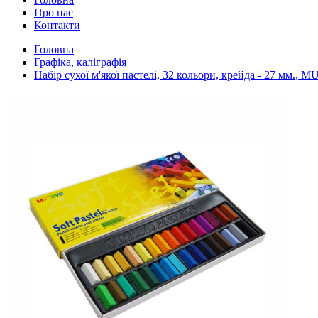
Про нас
Контакти
Головна
Графіка, каліграфія
Набір сухої м'якої пастелі, 32 кольори, крейда - 27 мм.