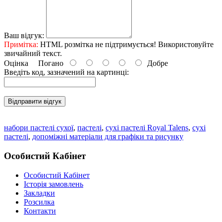
Ваш відгук:
Примітка:
HTML розмітка не підтримується! Використовуйте
звичайний текст.
Оцінка
Погано
Добре
Введіть код, зазначений на картинці:
Відправити відгук
набори пастелі сухої
,
пастелі
,
сухі пастелі Royal Talens
,
сухі
пастелі
,
допоміжні матеріали для графіки та рисунку
Особистий Кабінет
Особистий Кабінет
Історія замовлень
Закладки
Розсилка
Контакти