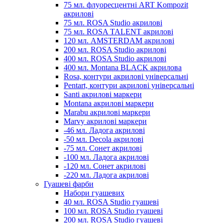
75 мл. флуоресцентні ART Kompozit
акрилові
75 мл. ROSA Studio акрилові
75 мл. ROSA TALENT акрилові
120 мл. AMSTERDAM акрилові
200 мл. ROSA Studio акрилові
400 мл. ROSA Studio акрилові
400 мл. Montana BLACK акрилова
Rosa, контури акрилові універсальні
Pentart, контури акрилові універсальні
Santi акрилові маркери
Montana акрилові маркери
Marabu акрилові маркери
Marvy акрилові маркери
-46 мл. Ладога акрилові
-50 мл. Decola акрилові
-75 мл. Сонет акрилові
-100 мл. Ладога акрилові
-120 мл. Сонет акрилові
-220 мл. Ладога акрилові
Гуашеві фарби
Набори гуашевих
40 мл. ROSA Studio гуашеві
100 мл. ROSA Studio гуашеві
200 мл. ROSA Studio гуашеві