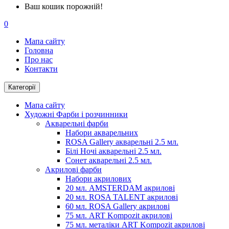
Ваш кошик порожній!
0
Мапа сайту
Головна
Про нас
Контакти
Категорії
Мапа сайту
Художні Фарби і розчинники
Акварельні фарби
Набори акварельних
ROSA Gallery акварельні 2.5 мл.
Білі Ночі акварельні 2.5 мл.
Сонет акварельні 2.5 мл.
Акрилові фарби
Набори акрилових
20 мл. AMSTERDAM акрилові
20 мл. ROSA TALENT акрилові
60 мл. ROSA Gallery акрилові
75 мл. ART Kompozit акрилові
75 мл. металіки ART Kompozit акрилові