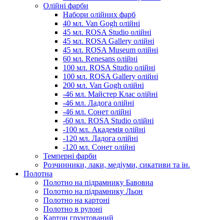
Олійні фарби
Набори олійних фарб
40 мл. Van Gogh олійні
45 мл. ROSA Studio олійні
45 мл. ROSA Gallery олійні
45 мл. ROSA Museum олійні
60 мл. Renesans олійні
100 мл. ROSA Studio олійні
100 мл. ROSA Gallery олійні
200 мл. Van Gogh олійні
-46 мл. Майстер Клас олійні
-46 мл. Ладога олійні
-46 мл. Сонет олійні
-60 мл. ROSA Studio олійні
-100 мл. Академія олійні
-120 мл. Ладога олійні
-120 мл. Сонет олійні
Темперні фарби
Розчинники, лаки, медіуми, сикативи та ін.
Полотна
Полотно на підрамнику Бавовна
Полотно на підрамнику Льон
Полотно на картоні
Полотно в рулоні
Картон грунтований