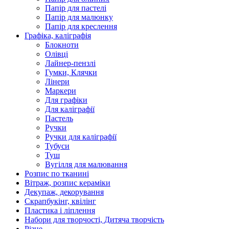
Папір для пастелі
Папір для малюнку
Папір для креслення
Графіка, каліграфія
Блокноти
Олівці
Лайнер-пензлі
Гумки, Клячки
Лінери
Маркери
Для графіки
Для каліграфії
Пастель
Ручки
Ручки для каліграфії
Тубуси
Туш
Вугілля для малювання
Розпис по тканині
Вітраж, розпис кераміки
Декупаж, декорування
Скрапбукінг, квілінг
Пластика і ліплення
Набори для творчості, Дитяча творчість
Різне