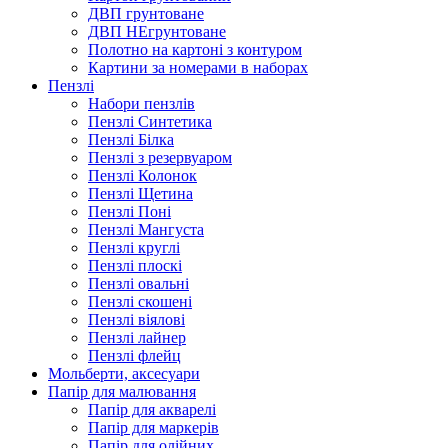
ДВП грунтоване
ДВП НЕгрунтоване
Полотно на картоні з контуром
Картини за номерами в наборах
Пензлі
Набори пензлів
Пензлі Синтетика
Пензлі Білка
Пензлі з резервуаром
Пензлі Колонок
Пензлі Щетина
Пензлі Поні
Пензлі Мангуста
Пензлі круглі
Пензлі плоскі
Пензлі овальні
Пензлі скошені
Пензлі віялові
Пензлі лайнер
Пензлі флейц
Мольберти, аксесуари
Папір для малювання
Папір для акварелі
Папір для маркерів
Папір для олійних