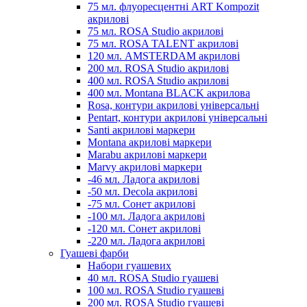
75 мл. флуоресцентні ART Kompozit
акрилові
75 мл. ROSA Studio акрилові
75 мл. ROSA TALENT акрилові
120 мл. AMSTERDAM акрилові
200 мл. ROSA Studio акрилові
400 мл. ROSA Studio акрилові
400 мл. Montana BLACK акрилова
Rosa, контури акрилові універсальні
Pentart, контури акрилові універсальні
Santi акрилові маркери
Montana акрилові маркери
Marabu акрилові маркери
Marvy акрилові маркери
-46 мл. Ладога акрилові
-50 мл. Decola акрилові
-75 мл. Сонет акрилові
-100 мл. Ладога акрилові
-120 мл. Сонет акрилові
-220 мл. Ладога акрилові
Гуашеві фарби
Набори гуашевих
40 мл. ROSA Studio гуашеві
100 мл. ROSA Studio гуашеві
200 мл. ROSA Studio гуашеві