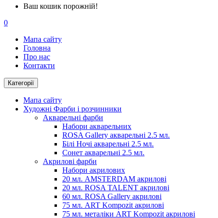
Ваш кошик порожній!
0
Мапа сайту
Головна
Про нас
Контакти
Категорії
Мапа сайту
Художні Фарби і розчинники
Акварельні фарби
Набори акварельних
ROSA Gallery акварельні 2.5 мл.
Білі Ночі акварельні 2.5 мл.
Сонет акварельні 2.5 мл.
Акрилові фарби
Набори акрилових
20 мл. AMSTERDAM акрилові
20 мл. ROSA TALENT акрилові
60 мл. ROSA Gallery акрилові
75 мл. ART Kompozit акрилові
75 мл. металіки ART Kompozit акрилові