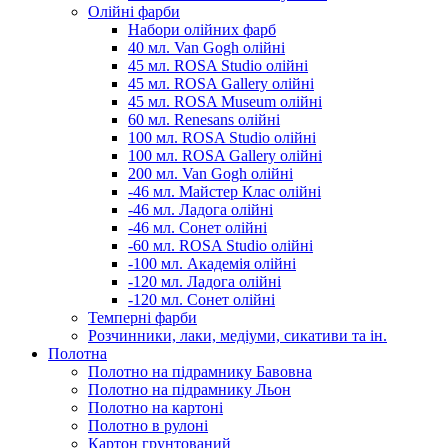
Олійні фарби
Набори олійних фарб
40 мл. Van Gogh олійні
45 мл. ROSA Studio олійні
45 мл. ROSA Gallery олійні
45 мл. ROSA Museum олійні
60 мл. Renesans олійні
100 мл. ROSA Studio олійні
100 мл. ROSA Gallery олійні
200 мл. Van Gogh олійні
-46 мл. Майстер Клас олійні
-46 мл. Ладога олійні
-46 мл. Сонет олійні
-60 мл. ROSA Studio олійні
-100 мл. Академія олійні
-120 мл. Ладога олійні
-120 мл. Сонет олійні
Темперні фарби
Розчинники, лаки, медіуми, сикативи та ін.
Полотна
Полотно на підрамнику Бавовна
Полотно на підрамнику Льон
Полотно на картоні
Полотно в рулоні
Картон грунтований