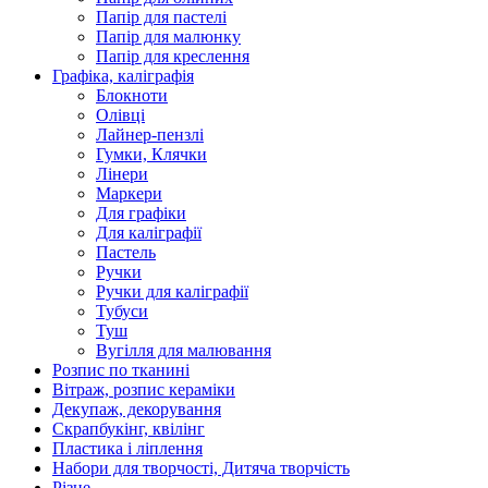
Папір для пастелі
Папір для малюнку
Папір для креслення
Графіка, каліграфія
Блокноти
Олівці
Лайнер-пензлі
Гумки, Клячки
Лінери
Маркери
Для графіки
Для каліграфії
Пастель
Ручки
Ручки для каліграфії
Тубуси
Туш
Вугілля для малювання
Розпис по тканині
Вітраж, розпис кераміки
Декупаж, декорування
Скрапбукінг, квілінг
Пластика і ліплення
Набори для творчості, Дитяча творчість
Різне