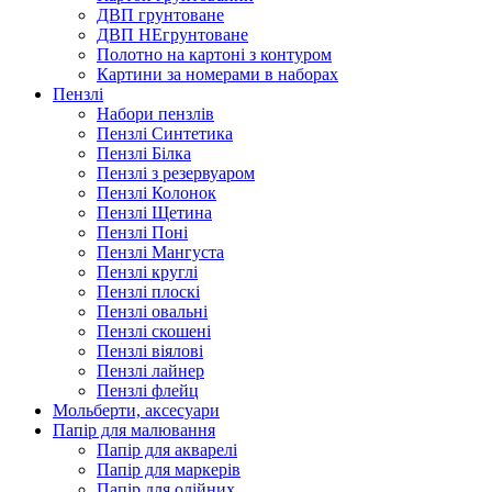
ДВП грунтоване
ДВП НЕгрунтоване
Полотно на картоні з контуром
Картини за номерами в наборах
Пензлі
Набори пензлів
Пензлі Синтетика
Пензлі Білка
Пензлі з резервуаром
Пензлі Колонок
Пензлі Щетина
Пензлі Поні
Пензлі Мангуста
Пензлі круглі
Пензлі плоскі
Пензлі овальні
Пензлі скошені
Пензлі віялові
Пензлі лайнер
Пензлі флейц
Мольберти, аксесуари
Папір для малювання
Папір для акварелі
Папір для маркерів
Папір для олійних