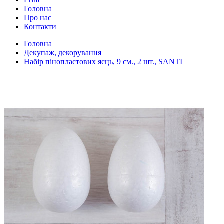
Головна
Про нас
Контакти
Головна
Декупаж, декорування
Набір пінопластових яєць, 9 см., 2 шт., SANTI