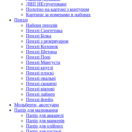
ДВП НЕгрунтоване
Полотно на картоні з контуром
Картини за номерами в наборах
Пензлі
Набори пензлів
Пензлі Синтетика
Пензлі Білка
Пензлі з резервуаром
Пензлі Колонок
Пензлі Щетина
Пензлі Поні
Пензлі Мангуста
Пензлі круглі
Пензлі плоскі
Пензлі овальні
Пензлі скошені
Пензлі віялові
Пензлі лайнер
Пензлі флейц
Мольберти, аксесуари
Папір для малювання
Папір для акварелі
Папір для маркерів
Папір для олійних
Папір для пастелі