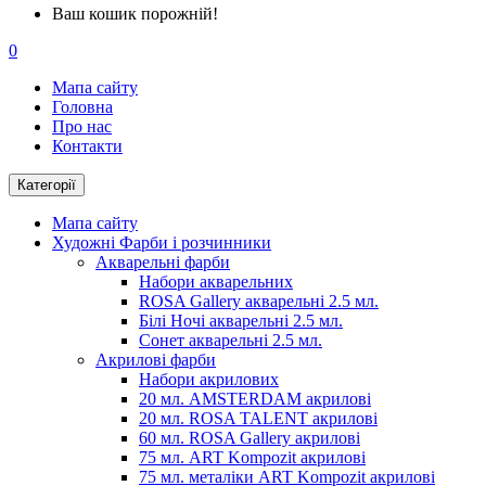
Ваш кошик порожній!
0
Мапа сайту
Головна
Про нас
Контакти
Категорії
Мапа сайту
Художні Фарби і розчинники
Акварельні фарби
Набори акварельних
ROSA Gallery акварельні 2.5 мл.
Білі Ночі акварельні 2.5 мл.
Сонет акварельні 2.5 мл.
Акрилові фарби
Набори акрилових
20 мл. AMSTERDAM акрилові
20 мл. ROSA TALENT акрилові
60 мл. ROSA Gallery акрилові
75 мл. ART Kompozit акрилові
75 мл. металіки ART Kompozit акрилові