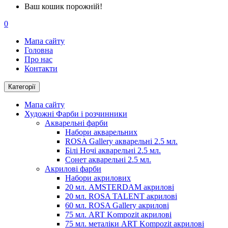
Ваш кошик порожній!
0
Мапа сайту
Головна
Про нас
Контакти
Категорії
Мапа сайту
Художні Фарби і розчинники
Акварельні фарби
Набори акварельних
ROSA Gallery акварельні 2.5 мл.
Білі Ночі акварельні 2.5 мл.
Сонет акварельні 2.5 мл.
Акрилові фарби
Набори акрилових
20 мл. AMSTERDAM акрилові
20 мл. ROSA TALENT акрилові
60 мл. ROSA Gallery акрилові
75 мл. ART Kompozit акрилові
75 мл. металіки ART Kompozit акрилові