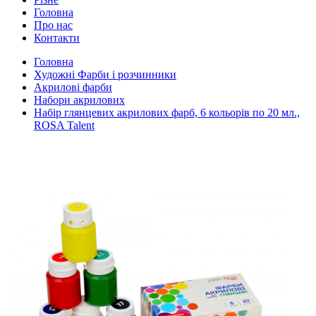
Головна
Про нас
Контакти
Головна
Художні Фарби і розчинники
Акрилові фарби
Набори акрилових
Набір глянцевих акрилових фарб, 6 кольорів по 20 мл.,
ROSA Talent