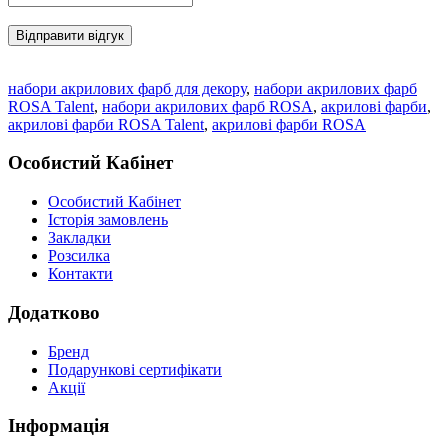
Відправити відгук
набори акрилових фарб для декору
,
набори акрилових фарб
ROSA Talent
,
набори акрилових фарб ROSA
,
акрилові фарби
,
акрилові фарби ROSA Talent
,
акрилові фарби ROSA
Особистий Кабінет
Особистий Кабінет
Історія замовлень
Закладки
Розсилка
Контакти
Додатково
Бренд
Подарункові сертифікати
Акції
Інформація