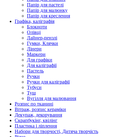
Папір для пастелі
Папір для малюнку
Папір для креслення
Графіка, каліграфія
Блокноти
Олівці
Лайнер-пензлі
Гумки, Клячки
Лінери
Маркери
Для графіки
Для каліграфії
Пастель
Ручки
Ручки для каліграфії
Тубуси
Туш
Вугілля для малювання
Розпис по тканині
Вітраж, розпис кераміки
Декупаж, декорування
Скрапбукінг, квілінг
Пластика і ліплення
Набори для творчості, Дитяча творчість
Різне