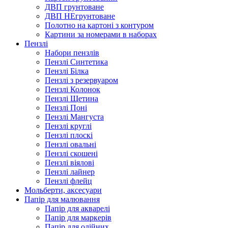
ДВП грунтоване
ДВП НЕгрунтоване
Полотно на картоні з контуром
Картини за номерами в наборах
Пензлі
Набори пензлів
Пензлі Синтетика
Пензлі Білка
Пензлі з резервуаром
Пензлі Колонок
Пензлі Щетина
Пензлі Поні
Пензлі Мангуста
Пензлі круглі
Пензлі плоскі
Пензлі овальні
Пензлі скошені
Пензлі віялові
Пензлі лайнер
Пензлі флейц
Мольберти, аксесуари
Папір для малювання
Папір для акварелі
Папір для маркерів
Папір для олійних