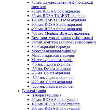
75 мл. флуоресцентні ART Kompozit
акрилові
75 мл. ROSA Studio акрилові
75 мл. ROSA TALENT акрилові
120 мл. AMSTERDAM акрилові
200 мл. ROSA Studio акрилові
400 мл. ROSA Studio акрилові
400 мл. Montana BLACK акрилова
Rosa, контури акрилові універсальні
Pentart, контури акрилові універсальні
Santi акрилові маркери
Montana акрилові маркери
Marabu акрилові маркери
Marvy акрилові маркери
-46 мл. Ладога акрилові
-50 мл. Decola акрилові
-75 мл. Сонет акрилові
-100 мл. Ладога акрилові
-120 мл. Сонет акрилові
-220 мл. Ладога акрилові
Гуашеві фарби
Набори гуашевих
40 мл. ROSA Studio гуашеві
100 мл. ROSA Studio гуашеві
200 мл. ROSA Studio гуашеві