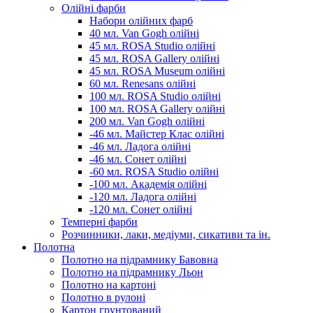
Олійні фарби
Набори олійних фарб
40 мл. Van Gogh олійні
45 мл. ROSA Studio олійні
45 мл. ROSA Gallery олійні
45 мл. ROSA Museum олійні
60 мл. Renesans олійні
100 мл. ROSA Studio олійні
100 мл. ROSA Gallery олійні
200 мл. Van Gogh олійні
-46 мл. Майстер Клас олійні
-46 мл. Ладога олійні
-46 мл. Сонет олійні
-60 мл. ROSA Studio олійні
-100 мл. Академія олійні
-120 мл. Ладога олійні
-120 мл. Сонет олійні
Темперні фарби
Розчинники, лаки, медіуми, сикативи та ін.
Полотна
Полотно на підрамнику Бавовна
Полотно на підрамнику Льон
Полотно на картоні
Полотно в рулоні
Картон грунтований