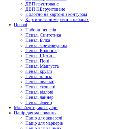
ДВП грунтоване
ДВП НЕгрунтоване
Полотно на картоні з контуром
Картини за номерами в наборах
Пензлі
Набори пензлів
Пензлі Синтетика
Пензлі Білка
Пензлі з резервуаром
Пензлі Колонок
Пензлі Щетина
Пензлі Поні
Пензлі Мангуста
Пензлі круглі
Пензлі плоскі
Пензлі овальні
Пензлі скошені
Пензлі віялові
Пензлі лайнер
Пензлі флейц
Мольберти, аксесуари
Папір для малювання
Папір для акварелі
Папір для маркерів
Папір для олійних