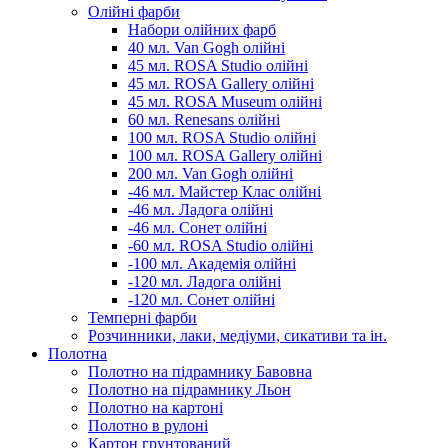
Олійні фарби
Набори олійних фарб
40 мл. Van Gogh олійні
45 мл. ROSA Studio олійні
45 мл. ROSA Gallery олійні
45 мл. ROSA Museum олійні
60 мл. Renesans олійні
100 мл. ROSA Studio олійні
100 мл. ROSA Gallery олійні
200 мл. Van Gogh олійні
-46 мл. Майстер Клас олійні
-46 мл. Ладога олійні
-46 мл. Сонет олійні
-60 мл. ROSA Studio олійні
-100 мл. Академія олійні
-120 мл. Ладога олійні
-120 мл. Сонет олійні
Темперні фарби
Розчинники, лаки, медіуми, сикативи та ін.
Полотна
Полотно на підрамнику Бавовна
Полотно на підрамнику Льон
Полотно на картоні
Полотно в рулоні
Картон грунтований