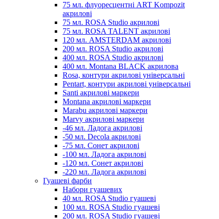
75 мл. флуоресцентні ART Kompozit
акрилові
75 мл. ROSA Studio акрилові
75 мл. ROSA TALENT акрилові
120 мл. AMSTERDAM акрилові
200 мл. ROSA Studio акрилові
400 мл. ROSA Studio акрилові
400 мл. Montana BLACK акрилова
Rosa, контури акрилові універсальні
Pentart, контури акрилові універсальні
Santi акрилові маркери
Montana акрилові маркери
Marabu акрилові маркери
Marvy акрилові маркери
-46 мл. Ладога акрилові
-50 мл. Decola акрилові
-75 мл. Сонет акрилові
-100 мл. Ладога акрилові
-120 мл. Сонет акрилові
-220 мл. Ладога акрилові
Гуашеві фарби
Набори гуашевих
40 мл. ROSA Studio гуашеві
100 мл. ROSA Studio гуашеві
200 мл. ROSA Studio гуашеві