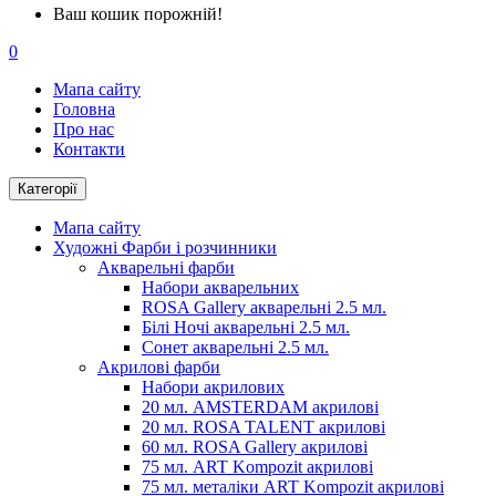
Ваш кошик порожній!
0
Мапа сайту
Головна
Про нас
Контакти
Категорії
Мапа сайту
Художні Фарби і розчинники
Акварельні фарби
Набори акварельних
ROSA Gallery акварельні 2.5 мл.
Білі Ночі акварельні 2.5 мл.
Сонет акварельні 2.5 мл.
Акрилові фарби
Набори акрилових
20 мл. AMSTERDAM акрилові
20 мл. ROSA TALENT акрилові
60 мл. ROSA Gallery акрилові
75 мл. ART Kompozit акрилові
75 мл. металіки ART Kompozit акрилові