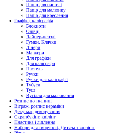
Папір для пастелі
Папір для малюнку
Папір для креслення
Графіка, каліграфія
Блокноти
Олівці
Лайнер-пензлі
Гумки, Клячки
Лінери
Маркери
Для графіки
Для каліграфії
Пастель
Ручки
Ручки для каліграфії
Тубуси
Туш
Вугілля для малювання
Розпис по тканині
Вітраж, розпис кераміки
Декупаж, декорування
Скрапбукінг, квілінг
Пластика і ліплення
Набори для творчості, Дитяча творчість
Різне