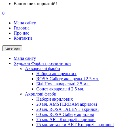
Ваш кошик порожній!
0
Мапа сайту
Головна
Про нас
Контакти
Категорії
Мапа сайту
Художні Фарби і розчинники
Акварельні фарби
Набори акварельних
ROSA Gallery акварельні 2.5 мл.
Білі Ночі акварельні 2.5 мл.
Сонет акварельні 2.5 мл.
Акрилові фарби
Набори акрилових
20 мл. AMSTERDAM акрилові
20 мл. ROSA TALENT акрилові
60 мл. ROSA Gallery акрилові
75 мл. ART Kompozit акрилові
75 мл. металіки ART Kompozit акрилові