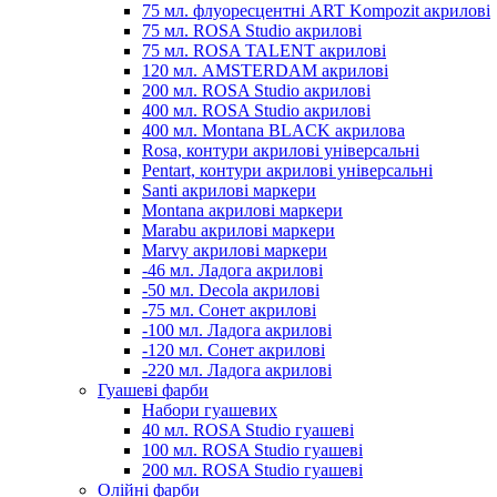
75 мл. флуоресцентні ART Kompozit акрилові
75 мл. ROSA Studio акрилові
75 мл. ROSA TALENT акрилові
120 мл. AMSTERDAM акрилові
200 мл. ROSA Studio акрилові
400 мл. ROSA Studio акрилові
400 мл. Montana BLACK акрилова
Rosa, контури акрилові універсальні
Pentart, контури акрилові універсальні
Santi акрилові маркери
Montana акрилові маркери
Marabu акрилові маркери
Marvy акрилові маркери
-46 мл. Ладога акрилові
-50 мл. Decola акрилові
-75 мл. Сонет акрилові
-100 мл. Ладога акрилові
-120 мл. Сонет акрилові
-220 мл. Ладога акрилові
Гуашеві фарби
Набори гуашевих
40 мл. ROSA Studio гуашеві
100 мл. ROSA Studio гуашеві
200 мл. ROSA Studio гуашеві
Олійні фарби