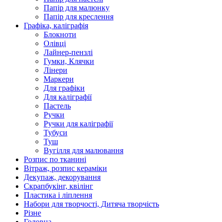
Папір для малюнку
Папір для креслення
Графіка, каліграфія
Блокноти
Олівці
Лайнер-пензлі
Гумки, Клячки
Лінери
Маркери
Для графіки
Для каліграфії
Пастель
Ручки
Ручки для каліграфії
Тубуси
Туш
Вугілля для малювання
Розпис по тканині
Вітраж, розпис кераміки
Декупаж, декорування
Скрапбукінг, квілінг
Пластика і ліплення
Набори для творчості, Дитяча творчість
Різне
Головна