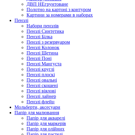
ДВП НЕгрунтоване
Полотно на картоні з контуром
Картини за номерами в наборах
Пензлі
Набори пензлів
Пензлі Синтетика
Пензлі Білка
Пензлі з резервуаром
Пензлі Колонок
Пензлі Щетина
Пензлі Поні
Пензлі Мангуста
Пензлі круглі
Пензлі плоскі
Пензлі овальні
Пензлі скошені
Пензлі віялові
Пензлі лайнер
Пензлі флейц
Мольберти, аксесуари
Папір для малювання
Папір для акварелі
Папір для маркерів
Папір для олійних
Папір для пастелі