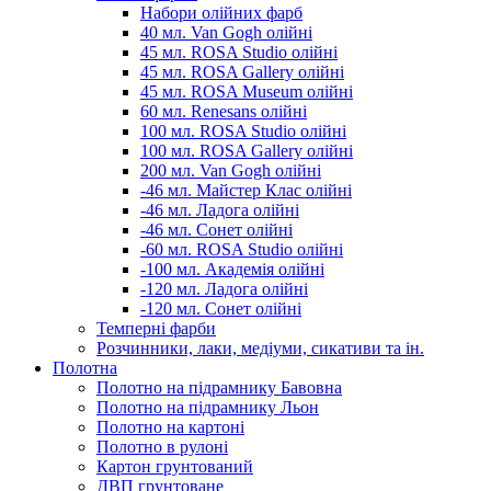
Набори олійних фарб
40 мл. Van Gogh олійні
45 мл. ROSA Studio олійні
45 мл. ROSA Gallery олійні
45 мл. ROSA Museum олійні
60 мл. Renesans олійні
100 мл. ROSA Studio олійні
100 мл. ROSA Gallery олійні
200 мл. Van Gogh олійні
-46 мл. Майстер Клас олійні
-46 мл. Ладога олійні
-46 мл. Сонет олійні
-60 мл. ROSA Studio олійні
-100 мл. Академія олійні
-120 мл. Ладога олійні
-120 мл. Сонет олійні
Темперні фарби
Розчинники, лаки, медіуми, сикативи та ін.
Полотна
Полотно на підрамнику Бавовна
Полотно на підрамнику Льон
Полотно на картоні
Полотно в рулоні
Картон грунтований
ДВП грунтоване