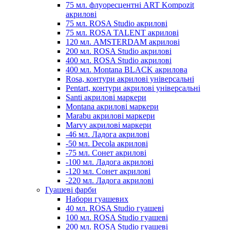
75 мл. флуоресцентні ART Kompozit
акрилові
75 мл. ROSA Studio акрилові
75 мл. ROSA TALENT акрилові
120 мл. AMSTERDAM акрилові
200 мл. ROSA Studio акрилові
400 мл. ROSA Studio акрилові
400 мл. Montana BLACK акрилова
Rosa, контури акрилові універсальні
Pentart, контури акрилові універсальні
Santi акрилові маркери
Montana акрилові маркери
Marabu акрилові маркери
Marvy акрилові маркери
-46 мл. Ладога акрилові
-50 мл. Decola акрилові
-75 мл. Сонет акрилові
-100 мл. Ладога акрилові
-120 мл. Сонет акрилові
-220 мл. Ладога акрилові
Гуашеві фарби
Набори гуашевих
40 мл. ROSA Studio гуашеві
100 мл. ROSA Studio гуашеві
200 мл. ROSA Studio гуашеві