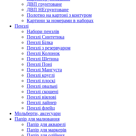
ДВП грунтоване
ДВП НЕгрунтоване
Полотно на картоні з контуром
Картини за номерами в наборах
Пензлі
Набори пензлів
Пензлі Синтетика
Пензлі Білка
Пензлі з резервуаром
Пензлі Колонок
Пензлі Щетина
Пензлі Поні
Пензлі Мангуста
Пензлі круглі
Пензлі плоскі
Пензлі овальні
Пензлі скошені
Пензлі віялові
Пензлі лайнер
Пензлі флейц
Мольберти, аксесуари
Папір для малювання
Папір для акварелі
Папір для маркерів
Папір для олійних