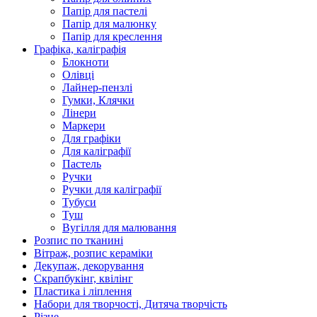
Папір для пастелі
Папір для малюнку
Папір для креслення
Графіка, каліграфія
Блокноти
Олівці
Лайнер-пензлі
Гумки, Клячки
Лінери
Маркери
Для графіки
Для каліграфії
Пастель
Ручки
Ручки для каліграфії
Тубуси
Туш
Вугілля для малювання
Розпис по тканині
Вітраж, розпис кераміки
Декупаж, декорування
Скрапбукінг, квілінг
Пластика і ліплення
Набори для творчості, Дитяча творчість
Різне