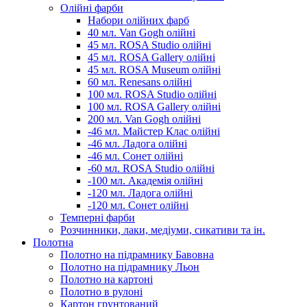
Олійні фарби
Набори олійних фарб
40 мл. Van Gogh олійні
45 мл. ROSA Studio олійні
45 мл. ROSA Gallery олійні
45 мл. ROSA Museum олійні
60 мл. Renesans олійні
100 мл. ROSA Studio олійні
100 мл. ROSA Gallery олійні
200 мл. Van Gogh олійні
-46 мл. Майстер Клас олійні
-46 мл. Ладога олійні
-46 мл. Сонет олійні
-60 мл. ROSA Studio олійні
-100 мл. Академія олійні
-120 мл. Ладога олійні
-120 мл. Сонет олійні
Темперні фарби
Розчинники, лаки, медіуми, сикативи та ін.
Полотна
Полотно на підрамнику Бавовна
Полотно на підрамнику Льон
Полотно на картоні
Полотно в рулоні
Картон грунтований