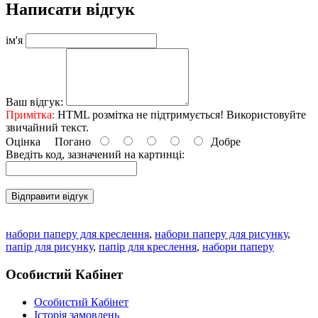
Написати відгук
ім'я
Ваш відгук:
Примітка:
HTML розмітка не підтримується! Використовуйте
звичайний текст.
Оцінка
Погано
Добре
Введіть код, зазначений на картинці:
Відправити відгук
набори паперу для креслення
,
набори паперу для рисунку
,
папір для рисунку
,
папір для креслення
,
набори паперу
Особистий Кабінет
Особистий Кабінет
Історія замовлень