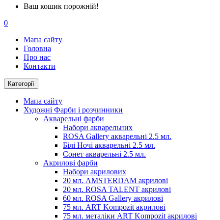
Ваш кошик порожній!
0
Мапа сайту
Головна
Про нас
Контакти
Категорії
Мапа сайту
Художні Фарби і розчинники
Акварельні фарби
Набори акварельних
ROSA Gallery акварельні 2.5 мл.
Білі Ночі акварельні 2.5 мл.
Сонет акварельні 2.5 мл.
Акрилові фарби
Набори акрилових
20 мл. AMSTERDAM акрилові
20 мл. ROSA TALENT акрилові
60 мл. ROSA Gallery акрилові
75 мл. ART Kompozit акрилові
75 мл. металіки ART Kompozit акрилові