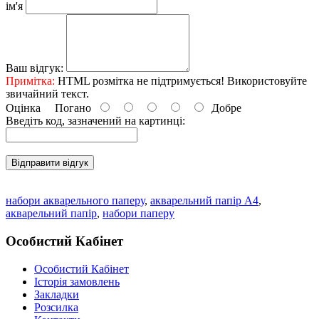
ім'я
Ваш відгук:
Примітка:
HTML розмітка не підтримується! Використовуйте
звичайний текст.
Оцінка
Погано
Добре
Введіть код, зазначений на картинці:
Відправити відгук
набори акварельного паперу
,
акварельний папір А4
,
акварельний папір
,
набори паперу
Особистий Кабінет
Особистий Кабінет
Історія замовлень
Закладки
Розсилка