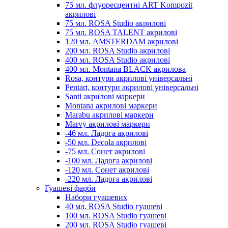
75 мл. флуоресцентні ART Kompozit
акрилові
75 мл. ROSA Studio акрилові
75 мл. ROSA TALENT акрилові
120 мл. AMSTERDAM акрилові
200 мл. ROSA Studio акрилові
400 мл. ROSA Studio акрилові
400 мл. Montana BLACK акрилова
Rosa, контури акрилові універсальні
Pentart, контури акрилові універсальні
Santi акрилові маркери
Montana акрилові маркери
Marabu акрилові маркери
Marvy акрилові маркери
-46 мл. Ладога акрилові
-50 мл. Decola акрилові
-75 мл. Сонет акрилові
-100 мл. Ладога акрилові
-120 мл. Сонет акрилові
-220 мл. Ладога акрилові
Гуашеві фарби
Набори гуашевих
40 мл. ROSA Studio гуашеві
100 мл. ROSA Studio гуашеві
200 мл. ROSA Studio гуашеві