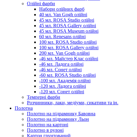
Олійні фарби
Набори олійних фарб
40 мл. Van Gogh олійні
45 мл. ROSA Studio олійні
45 мл. ROSA Gallery олійні
45 мл. ROSA Museum олійні
60 мл. Renesans олійні
100 мл. ROSA Studio олійні
100 мл. ROSA Gallery олійні
200 мл. Van Gogh олійні
-46 мл. Майстер Клас олійні
-46 мл. Ладога олійні
-46 мл. Сонет олійні
-60 мл. ROSA Studio олійні
-100 мл. Академія олійні
-120 мл. Ладога олійні
-120 мл. Сонет олійні
Темперні фарби
Розчинники, лаки, медіуми, сикативи та ін.
Полотна
Полотно на підрамнику Бавовна
Полотно на підрамнику Льон
Полотно на картоні
Полотно в рулоні
Картон грунтований