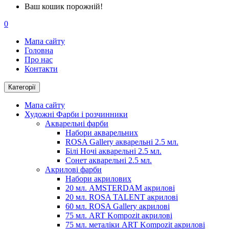
Ваш кошик порожній!
0
Мапа сайту
Головна
Про нас
Контакти
Категорії
Мапа сайту
Художні Фарби і розчинники
Акварельні фарби
Набори акварельних
ROSA Gallery акварельні 2.5 мл.
Білі Ночі акварельні 2.5 мл.
Сонет акварельні 2.5 мл.
Акрилові фарби
Набори акрилових
20 мл. AMSTERDAM акрилові
20 мл. ROSA TALENT акрилові
60 мл. ROSA Gallery акрилові
75 мл. ART Kompozit акрилові
75 мл. металіки ART Kompozit акрилові