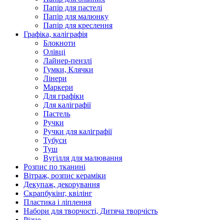
Папір для пастелі
Папір для малюнку
Папір для креслення
Графіка, каліграфія
Блокноти
Олівці
Лайнер-пензлі
Гумки, Клячки
Лінери
Маркери
Для графіки
Для каліграфії
Пастель
Ручки
Ручки для каліграфії
Тубуси
Туш
Вугілля для малювання
Розпис по тканині
Вітраж, розпис кераміки
Декупаж, декорування
Скрапбукінг, квілінг
Пластика і ліплення
Набори для творчості, Дитяча творчість
Різне