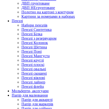
ДВП грунтоване
ДВП НЕгрунтоване
Полотно на картоні з контуром
Картини за номерами в наборах
Пензлі
Набори пензлів
Пензлі Синтетика
Пензлі Білка
Пензлі з резервуаром
Пензлі Колонок
Пензлі Щетина
Пензлі Поні
Пензлі Мангуста
Пензлі круглі
Пензлі плоскі
Пензлі овальні
Пензлі скошені
Пензлі віялові
Пензлі лайнер
Пензлі флейц
Мольберти, аксесуари
Папір для малювання
Папір для акварелі
Папір для маркерів
Папір для олійних