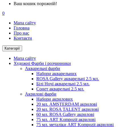
Ваш кошик порожній!
0
Мапа сайту
Головна
Про нас
Контакти
Категорії
Мапа сайту
Художні Фарби і розчинники
Акварельні фарби
Набори акварельних
ROSA Gallery акварельні 2.5 мл.
Білі Ночі акварельні 2.5 мл.
Сонет акварельні 2.5 мл.
Акрилові фарби
Набори акрилових
20 мл. AMSTERDAM акрилові
20 мл. ROSA TALENT акрилові
60 мл. ROSA Gallery акрилові
75 мл. ART Kompozit акрилові
75 мл. металіки ART Kompozit акрилові