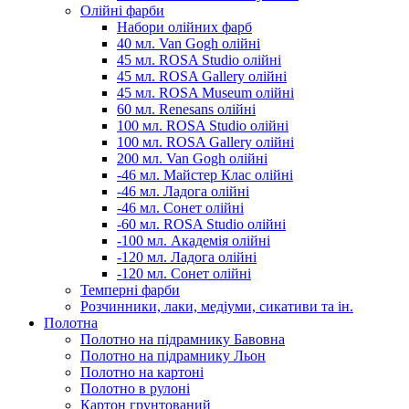
Олійні фарби
Набори олійних фарб
40 мл. Van Gogh олійні
45 мл. ROSA Studio олійні
45 мл. ROSA Gallery олійні
45 мл. ROSA Museum олійні
60 мл. Renesans олійні
100 мл. ROSA Studio олійні
100 мл. ROSA Gallery олійні
200 мл. Van Gogh олійні
-46 мл. Майстер Клас олійні
-46 мл. Ладога олійні
-46 мл. Сонет олійні
-60 мл. ROSA Studio олійні
-100 мл. Академія олійні
-120 мл. Ладога олійні
-120 мл. Сонет олійні
Темперні фарби
Розчинники, лаки, медіуми, сикативи та ін.
Полотна
Полотно на підрамнику Бавовна
Полотно на підрамнику Льон
Полотно на картоні
Полотно в рулоні
Картон грунтований