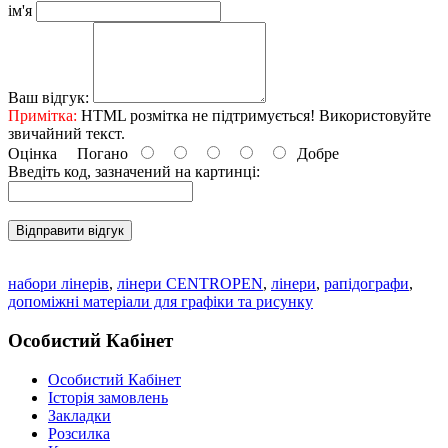
ім'я
Ваш відгук:
Примітка:
HTML розмітка не підтримується! Використовуйте
звичайний текст.
Оцінка
Погано
Добре
Введіть код, зазначений на картинці:
Відправити відгук
набори лінерів
,
лінери CENTROPEN
,
лінери
,
рапідографи
,
допоміжні матеріали для графіки та рисунку
Особистий Кабінет
Особистий Кабінет
Історія замовлень
Закладки
Розсилка