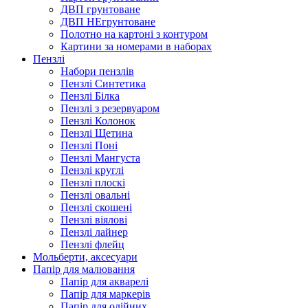
ДВП грунтоване
ДВП НЕгрунтоване
Полотно на картоні з контуром
Картини за номерами в наборах
Пензлі
Набори пензлів
Пензлі Синтетика
Пензлі Білка
Пензлі з резервуаром
Пензлі Колонок
Пензлі Щетина
Пензлі Поні
Пензлі Мангуста
Пензлі круглі
Пензлі плоскі
Пензлі овальні
Пензлі скошені
Пензлі віялові
Пензлі лайнер
Пензлі флейц
Мольберти, аксесуари
Папір для малювання
Папір для акварелі
Папір для маркерів
Папір для олійних