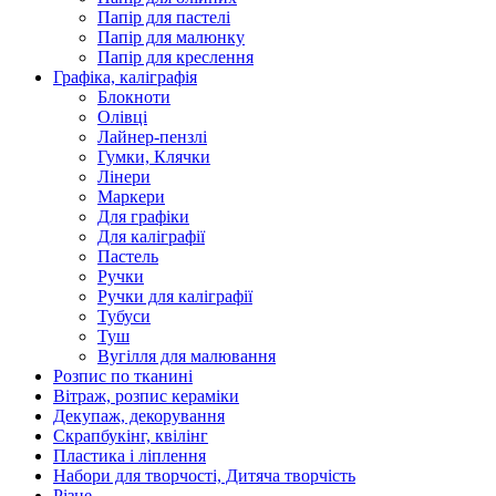
Папір для пастелі
Папір для малюнку
Папір для креслення
Графіка, каліграфія
Блокноти
Олівці
Лайнер-пензлі
Гумки, Клячки
Лінери
Маркери
Для графіки
Для каліграфії
Пастель
Ручки
Ручки для каліграфії
Тубуси
Туш
Вугілля для малювання
Розпис по тканині
Вітраж, розпис кераміки
Декупаж, декорування
Скрапбукінг, квілінг
Пластика і ліплення
Набори для творчості, Дитяча творчість
Різне