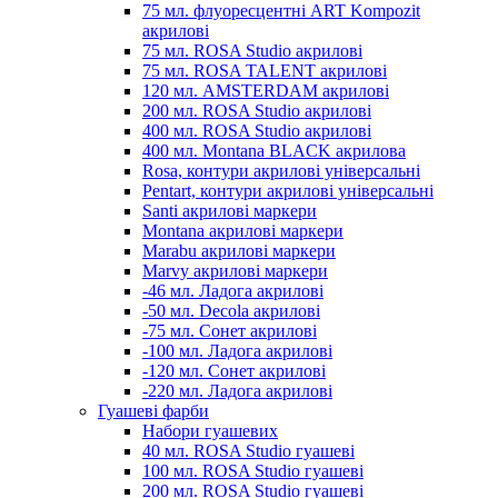
75 мл. флуоресцентні ART Kompozit
акрилові
75 мл. ROSA Studio акрилові
75 мл. ROSA TALENT акрилові
120 мл. AMSTERDAM акрилові
200 мл. ROSA Studio акрилові
400 мл. ROSA Studio акрилові
400 мл. Montana BLACK акрилова
Rosa, контури акрилові універсальні
Pentart, контури акрилові універсальні
Santi акрилові маркери
Montana акрилові маркери
Marabu акрилові маркери
Marvy акрилові маркери
-46 мл. Ладога акрилові
-50 мл. Decola акрилові
-75 мл. Сонет акрилові
-100 мл. Ладога акрилові
-120 мл. Сонет акрилові
-220 мл. Ладога акрилові
Гуашеві фарби
Набори гуашевих
40 мл. ROSA Studio гуашеві
100 мл. ROSA Studio гуашеві
200 мл. ROSA Studio гуашеві