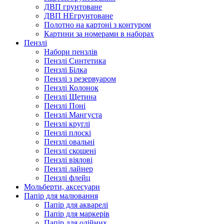
ДВП грунтоване
ДВП НЕгрунтоване
Полотно на картоні з контуром
Картини за номерами в наборах
Пензлі
Набори пензлів
Пензлі Синтетика
Пензлі Білка
Пензлі з резервуаром
Пензлі Колонок
Пензлі Щетина
Пензлі Поні
Пензлі Мангуста
Пензлі круглі
Пензлі плоскі
Пензлі овальні
Пензлі скошені
Пензлі віялові
Пензлі лайнер
Пензлі флейц
Мольберти, аксесуари
Папір для малювання
Папір для акварелі
Папір для маркерів
Папір для олійних