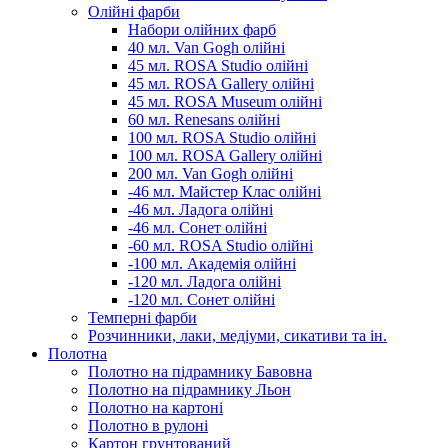
Олійні фарби
Набори олійних фарб
40 мл. Van Gogh олійні
45 мл. ROSA Studio олійні
45 мл. ROSA Gallery олійні
45 мл. ROSA Museum олійні
60 мл. Renesans олійні
100 мл. ROSA Studio олійні
100 мл. ROSA Gallery олійні
200 мл. Van Gogh олійні
-46 мл. Майстер Клас олійні
-46 мл. Ладога олійні
-46 мл. Сонет олійні
-60 мл. ROSA Studio олійні
-100 мл. Академія олійні
-120 мл. Ладога олійні
-120 мл. Сонет олійні
Темперні фарби
Розчинники, лаки, медіуми, сикативи та ін.
Полотна
Полотно на підрамнику Бавовна
Полотно на підрамнику Льон
Полотно на картоні
Полотно в рулоні
Картон грунтований