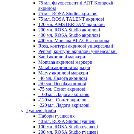
75 мл. флуоресцентні ART Kompozit
акрилові
75 мл. ROSA Studio акрилові
75 мл. ROSA TALENT акрилові
120 мл. AMSTERDAM акрилові
200 мл. ROSA Studio акрилові
400 мл. ROSA Studio акрилові
400 мл. Montana BLACK акрилова
Rosa, контури акрилові універсальні
Pentart, контури акрилові універсальні
Santi акрилові маркери
Montana акрилові маркери
Marabu акрилові маркери
Marvy акрилові маркери
-46 мл. Ладога акрилові
-50 мл. Decola акрилові
-75 мл. Сонет акрилові
-100 мл. Ладога акрилові
-120 мл. Сонет акрилові
-220 мл. Ладога акрилові
Гуашеві фарби
Набори гуашевих
40 мл. ROSA Studio гуашеві
100 мл. ROSA Studio гуашеві
200 мл. ROSA Studio гуашеві