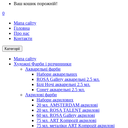
Ваш кошик порожній!
0
Мапа сайту
Головна
Про нас
Контакти
Категорії
Мапа сайту
Художні Фарби і розчинники
Акварельні фарби
Набори акварельних
ROSA Gallery акварельні 2.5 мл.
Білі Ночі акварельні 2.5 мл.
Сонет акварельні 2.5 мл.
Акрилові фарби
Набори акрилових
20 мл. AMSTERDAM акрилові
20 мл. ROSA TALENT акрилові
60 мл. ROSA Gallery акрилові
75 мл. ART Kompozit акрилові
75 мл. металіки ART Kompozit акрилові