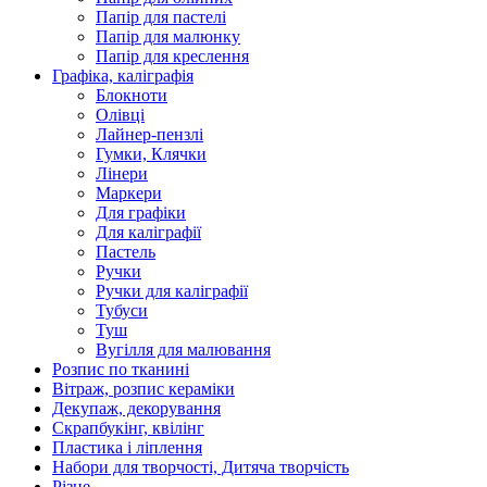
Папір для пастелі
Папір для малюнку
Папір для креслення
Графіка, каліграфія
Блокноти
Олівці
Лайнер-пензлі
Гумки, Клячки
Лінери
Маркери
Для графіки
Для каліграфії
Пастель
Ручки
Ручки для каліграфії
Тубуси
Туш
Вугілля для малювання
Розпис по тканині
Вітраж, розпис кераміки
Декупаж, декорування
Скрапбукінг, квілінг
Пластика і ліплення
Набори для творчості, Дитяча творчість
Різне