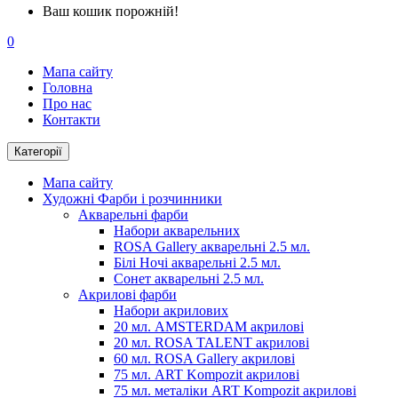
Ваш кошик порожній!
0
Мапа сайту
Головна
Про нас
Контакти
Категорії
Мапа сайту
Художні Фарби і розчинники
Акварельні фарби
Набори акварельних
ROSA Gallery акварельні 2.5 мл.
Білі Ночі акварельні 2.5 мл.
Сонет акварельні 2.5 мл.
Акрилові фарби
Набори акрилових
20 мл. AMSTERDAM акрилові
20 мл. ROSA TALENT акрилові
60 мл. ROSA Gallery акрилові
75 мл. ART Kompozit акрилові
75 мл. металіки ART Kompozit акрилові