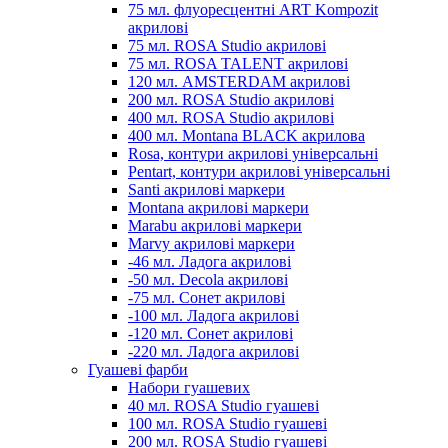
75 мл. флуоресцентні ART Kompozit
акрилові
75 мл. ROSA Studio акрилові
75 мл. ROSA TALENT акрилові
120 мл. AMSTERDAM акрилові
200 мл. ROSA Studio акрилові
400 мл. ROSA Studio акрилові
400 мл. Montana BLACK акрилова
Rosa, контури акрилові універсальні
Pentart, контури акрилові універсальні
Santi акрилові маркери
Montana акрилові маркери
Marabu акрилові маркери
Marvy акрилові маркери
-46 мл. Ладога акрилові
-50 мл. Decola акрилові
-75 мл. Сонет акрилові
-100 мл. Ладога акрилові
-120 мл. Сонет акрилові
-220 мл. Ладога акрилові
Гуашеві фарби
Набори гуашевих
40 мл. ROSA Studio гуашеві
100 мл. ROSA Studio гуашеві
200 мл. ROSA Studio гуашеві