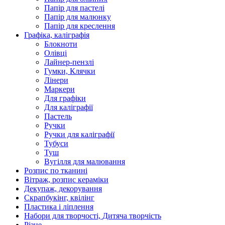
Папір для пастелі
Папір для малюнку
Папір для креслення
Графіка, каліграфія
Блокноти
Олівці
Лайнер-пензлі
Гумки, Клячки
Лінери
Маркери
Для графіки
Для каліграфії
Пастель
Ручки
Ручки для каліграфії
Тубуси
Туш
Вугілля для малювання
Розпис по тканині
Вітраж, розпис кераміки
Декупаж, декорування
Скрапбукінг, квілінг
Пластика і ліплення
Набори для творчості, Дитяча творчість
Різне