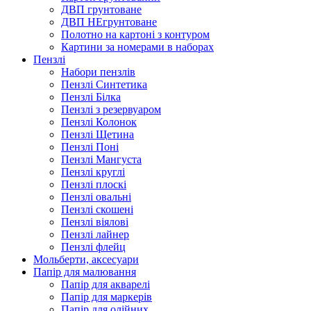
ДВП грунтоване
ДВП НЕгрунтоване
Полотно на картоні з контуром
Картини за номерами в наборах
Пензлі
Набори пензлів
Пензлі Синтетика
Пензлі Білка
Пензлі з резервуаром
Пензлі Колонок
Пензлі Щетина
Пензлі Поні
Пензлі Мангуста
Пензлі круглі
Пензлі плоскі
Пензлі овальні
Пензлі скошені
Пензлі віялові
Пензлі лайнер
Пензлі флейц
Мольберти, аксесуари
Папір для малювання
Папір для акварелі
Папір для маркерів
Папір для олійних