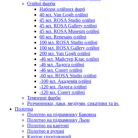
Олійні фарби
Набори олійних фарб
40 мл. Van Gogh олійні
45 мл. ROSA Studio олійні
45 мл. ROSA Gallery олійні
45 мл. ROSA Museum олійні
60 мл. Renesans олійні
100 мл. ROSA Studio олійні
100 мл. ROSA Gallery олійні
200 мл. Van Gogh олійні
-46 мл. Майстер Клас олійні
-46 мл. Ладога олійні
-46 мл. Сонет олійні
-60 мл. ROSA Studio олійні
-100 мл. Академія олійні
-120 мл. Ладога олійні
-120 мл. Сонет олійні
Темперні фарби
Розчинники, лаки, медіуми, сикативи та ін.
Полотна
Полотно на підрамнику Бавовна
Полотно на підрамнику Льон
Полотно на картоні
Полотно в рулоні
Картон грунтований