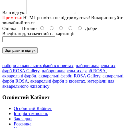
Ваш відгук:
Примітка:
HTML розмітка не підтримується! Використовуйте
звичайний текст.
Оцінка
Погано
Добре
Введіть код, зазначений на картинці:
Відправити відгук
набори акварельних фарб в кюветах
,
набори акварельних
фарб ROSA Gallery
,
набори акварельних фарб ROSA
,
акварельні фарби
,
акварельні фарби ROSA Gallery
,
акварельні
фарби ROSA
,
акварельні фарби в кюветах
,
матеріали для
акварельного живопису
Особистий Кабінет
Особистий Кабінет
Історія замовлень
Закладки
Розсилка