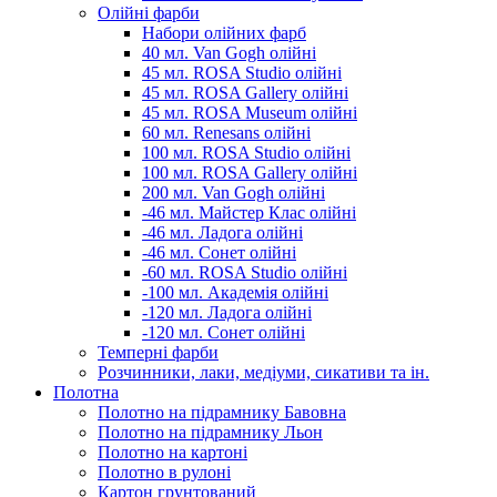
Олійні фарби
Набори олійних фарб
40 мл. Van Gogh олійні
45 мл. ROSA Studio олійні
45 мл. ROSA Gallery олійні
45 мл. ROSA Museum олійні
60 мл. Renesans олійні
100 мл. ROSA Studio олійні
100 мл. ROSA Gallery олійні
200 мл. Van Gogh олійні
-46 мл. Майстер Клас олійні
-46 мл. Ладога олійні
-46 мл. Сонет олійні
-60 мл. ROSA Studio олійні
-100 мл. Академія олійні
-120 мл. Ладога олійні
-120 мл. Сонет олійні
Темперні фарби
Розчинники, лаки, медіуми, сикативи та ін.
Полотна
Полотно на підрамнику Бавовна
Полотно на підрамнику Льон
Полотно на картоні
Полотно в рулоні
Картон грунтований