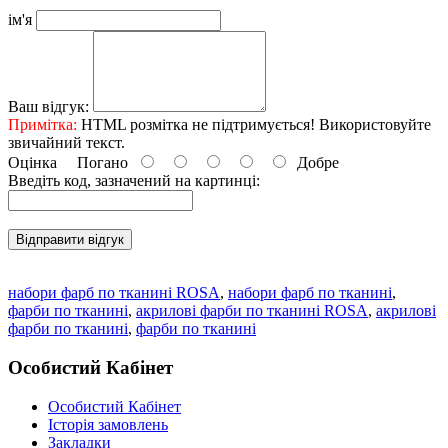
ім'я
Ваш відгук:
Примітка:
HTML розмітка не підтримується! Використовуйте
звичайний текст.
Оцінка
Погано
Добре
Введіть код, зазначений на картинці:
Відправити відгук
набори фарб по тканині ROSA
,
набори фарб по тканині
,
фарби по тканині
,
акрилові фарби по тканині ROSA
,
акрилові
фарби по тканині
,
фарби по тканині
Особистий Кабінет
Особистий Кабінет
Історія замовлень
Закладки