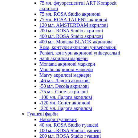
75 мл. флуоресцентні ART Kompozit
акрилові
75 мл. ROSA Studio акрилові
75 мл. ROSA TALENT акрилові
120 мл. AMSTERDAM акрилові
200 мл. ROSA Studio акрилові
400 мл. ROSA Studio акрилові
400 мл. Montana BLACK акрилова
Rosa, контури акрилові універсальні
Pentart, контури акрилові універсальні
Santi акрилові маркери
Montana акрилові маркери
Marabu акрилові маркери
Marvy акрилові маркери
-46 мл. Ладога акрилові
-50 мл. Decola акрилові
-75 мл. Сонет акрилові
-100 мл. Ладога акрилові
-120 мл. Сонет акрилові
-220 мл. Ладога акрилові
Гуашеві фарби
Набори гуашевих
40 мл. ROSA Studio гуашеві
100 мл. ROSA Studio гуашеві
200 мл. ROSA Studio гуашеві