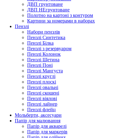
ДВП грунтоване
ДВП НЕгрунтоване
Полотно на картоні з контуром
Картини за номерами в наборах
Пензлі
Набори пензлів
Пензлі Синтетика
Пензлі Білка
Пензлі з резервуаром
Пензлі Колонок
Пензлі Щетина
Пензлі Поні
Пензлі Мангуста
Пензлі круглі
Пензлі плоскі
Пензлі овальні
Пензлі скошені
Пензлі віялові
Пензлі лайнер
Пензлі флейц
Мольберти, аксесуари
Папір для малювання
Папір для акварелі
Папір для маркерів
Папір для олійних