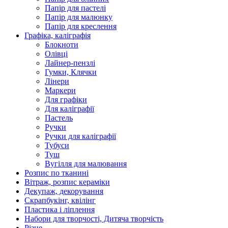
Папір для пастелі
Папір для малюнку
Папір для креслення
Графіка, каліграфія
Блокноти
Олівці
Лайнер-пензлі
Гумки, Клячки
Лінери
Маркери
Для графіки
Для каліграфії
Пастель
Ручки
Ручки для каліграфії
Тубуси
Туш
Вугілля для малювання
Розпис по тканині
Вітраж, розпис кераміки
Декупаж, декорування
Скрапбукінг, квілінг
Пластика і ліплення
Набори для творчості, Дитяча творчість
Різне