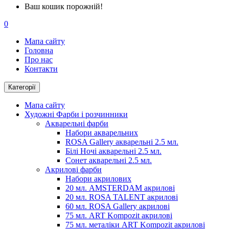
Ваш кошик порожній!
0
Мапа сайту
Головна
Про нас
Контакти
Категорії
Мапа сайту
Художні Фарби і розчинники
Акварельні фарби
Набори акварельних
ROSA Gallery акварельні 2.5 мл.
Білі Ночі акварельні 2.5 мл.
Сонет акварельні 2.5 мл.
Акрилові фарби
Набори акрилових
20 мл. AMSTERDAM акрилові
20 мл. ROSA TALENT акрилові
60 мл. ROSA Gallery акрилові
75 мл. ART Kompozit акрилові
75 мл. металіки ART Kompozit акрилові