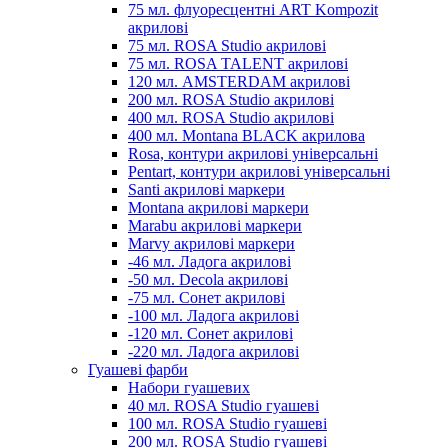
75 мл. флуоресцентні ART Kompozit
акрилові
75 мл. ROSA Studio акрилові
75 мл. ROSA TALENT акрилові
120 мл. AMSTERDAM акрилові
200 мл. ROSA Studio акрилові
400 мл. ROSA Studio акрилові
400 мл. Montana BLACK акрилова
Rosa, контури акрилові універсальні
Pentart, контури акрилові універсальні
Santi акрилові маркери
Montana акрилові маркери
Marabu акрилові маркери
Marvy акрилові маркери
-46 мл. Ладога акрилові
-50 мл. Decola акрилові
-75 мл. Сонет акрилові
-100 мл. Ладога акрилові
-120 мл. Сонет акрилові
-220 мл. Ладога акрилові
Гуашеві фарби
Набори гуашевих
40 мл. ROSA Studio гуашеві
100 мл. ROSA Studio гуашеві
200 мл. ROSA Studio гуашеві