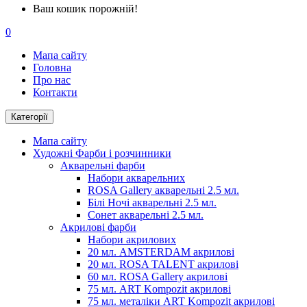
Ваш кошик порожній!
0
Мапа сайту
Головна
Про нас
Контакти
Категорії
Мапа сайту
Художні Фарби і розчинники
Акварельні фарби
Набори акварельних
ROSA Gallery акварельні 2.5 мл.
Білі Ночі акварельні 2.5 мл.
Сонет акварельні 2.5 мл.
Акрилові фарби
Набори акрилових
20 мл. AMSTERDAM акрилові
20 мл. ROSA TALENT акрилові
60 мл. ROSA Gallery акрилові
75 мл. ART Kompozit акрилові
75 мл. металіки ART Kompozit акрилові