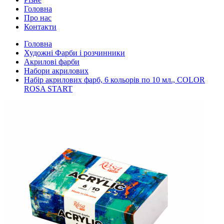
Головна
Про нас
Контакти
Головна
Художні Фарби і розчинники
Акрилові фарби
Набори акрилових
Набір акрилових фарб, 6 кольорів по 10 мл., COLOR
ROSA START