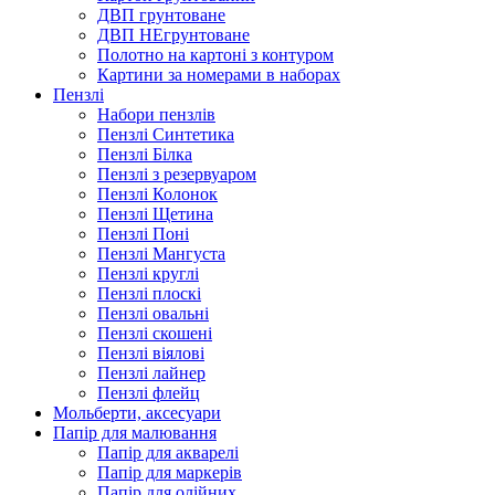
ДВП грунтоване
ДВП НЕгрунтоване
Полотно на картоні з контуром
Картини за номерами в наборах
Пензлі
Набори пензлів
Пензлі Синтетика
Пензлі Білка
Пензлі з резервуаром
Пензлі Колонок
Пензлі Щетина
Пензлі Поні
Пензлі Мангуста
Пензлі круглі
Пензлі плоскі
Пензлі овальні
Пензлі скошені
Пензлі віялові
Пензлі лайнер
Пензлі флейц
Мольберти, аксесуари
Папір для малювання
Папір для акварелі
Папір для маркерів
Папір для олійних