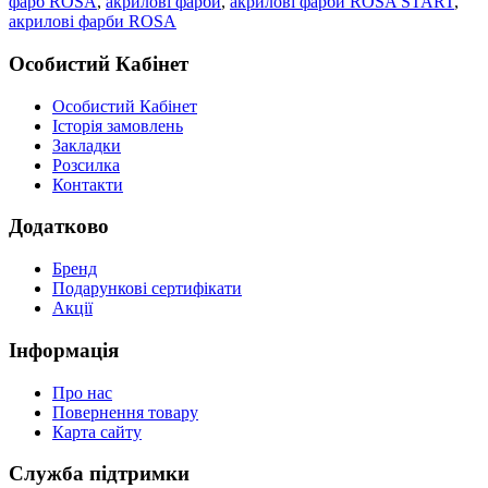
фарб ROSA
,
акрилові фарби
,
акрилові фарби ROSA START
,
акрилові фарби ROSA
Особистий Кабінет
Особистий Кабінет
Історія замовлень
Закладки
Розсилка
Контакти
Додатково
Бренд
Подарункові сертифікати
Акції
Інформація
Про нас
Повернення товару
Карта сайту
Служба підтримки