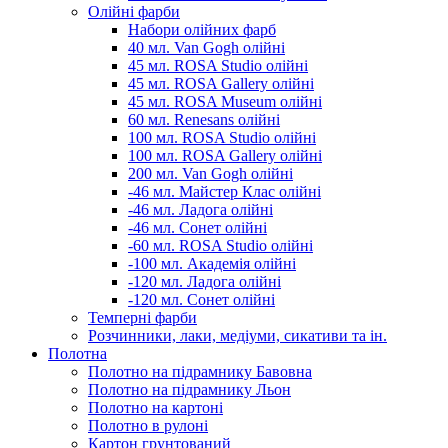
Олійні фарби
Набори олійних фарб
40 мл. Van Gogh олійні
45 мл. ROSA Studio олійні
45 мл. ROSA Gallery олійні
45 мл. ROSA Museum олійні
60 мл. Renesans олійні
100 мл. ROSA Studio олійні
100 мл. ROSA Gallery олійні
200 мл. Van Gogh олійні
-46 мл. Майстер Клас олійні
-46 мл. Ладога олійні
-46 мл. Сонет олійні
-60 мл. ROSA Studio олійні
-100 мл. Академія олійні
-120 мл. Ладога олійні
-120 мл. Сонет олійні
Темперні фарби
Розчинники, лаки, медіуми, сикативи та ін.
Полотна
Полотно на підрамнику Бавовна
Полотно на підрамнику Льон
Полотно на картоні
Полотно в рулоні
Картон грунтований