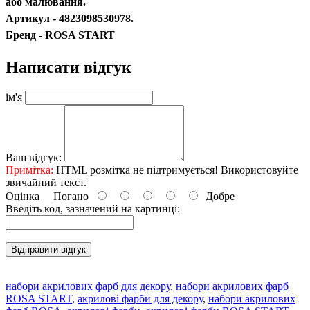
або малювання.
Артикул - 4823098530978.
Бренд - ROSA START
Написати відгук
ім'я
Ваш відгук:
Примітка:
HTML розмітка не підтримується! Використовуйте
звичайний текст.
Оцінка
Погано
Добре
Введіть код, зазначений на картинці:
Відправити відгук
набори акрилових фарб для декору
,
набори акрилових фарб
ROSA START
,
акрилові фарби для декору
,
набори акрилових