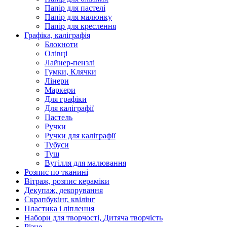
Папір для пастелі
Папір для малюнку
Папір для креслення
Графіка, каліграфія
Блокноти
Олівці
Лайнер-пензлі
Гумки, Клячки
Лінери
Маркери
Для графіки
Для каліграфії
Пастель
Ручки
Ручки для каліграфії
Тубуси
Туш
Вугілля для малювання
Розпис по тканині
Вітраж, розпис кераміки
Декупаж, декорування
Скрапбукінг, квілінг
Пластика і ліплення
Набори для творчості, Дитяча творчість
Різне