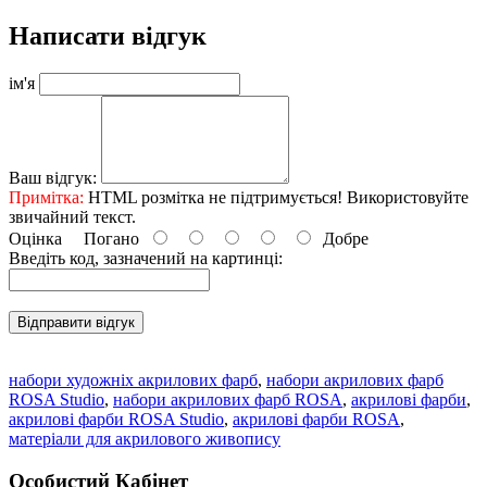
Написати відгук
ім'я
Ваш відгук:
Примітка:
HTML розмітка не підтримується! Використовуйте
звичайний текст.
Оцінка
Погано
Добре
Введіть код, зазначений на картинці:
Відправити відгук
набори художніх акрилових фарб
,
набори акрилових фарб
ROSA Studio
,
набори акрилових фарб ROSA
,
акрилові фарби
,
акрилові фарби ROSA Studio
,
акрилові фарби ROSA
,
матеріали для акрилового живопису
Особистий Кабінет