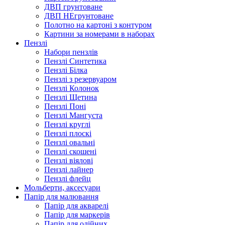
ДВП грунтоване
ДВП НЕгрунтоване
Полотно на картоні з контуром
Картини за номерами в наборах
Пензлі
Набори пензлів
Пензлі Синтетика
Пензлі Білка
Пензлі з резервуаром
Пензлі Колонок
Пензлі Щетина
Пензлі Поні
Пензлі Мангуста
Пензлі круглі
Пензлі плоскі
Пензлі овальні
Пензлі скошені
Пензлі віялові
Пензлі лайнер
Пензлі флейц
Мольберти, аксесуари
Папір для малювання
Папір для акварелі
Папір для маркерів
Папір для олійних