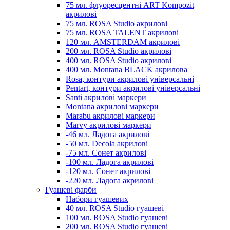
75 мл. флуоресцентні ART Kompozit
акрилові
75 мл. ROSA Studio акрилові
75 мл. ROSA TALENT акрилові
120 мл. AMSTERDAM акрилові
200 мл. ROSA Studio акрилові
400 мл. ROSA Studio акрилові
400 мл. Montana BLACK акрилова
Rosa, контури акрилові універсальні
Pentart, контури акрилові універсальні
Santi акрилові маркери
Montana акрилові маркери
Marabu акрилові маркери
Marvy акрилові маркери
-46 мл. Ладога акрилові
-50 мл. Decola акрилові
-75 мл. Сонет акрилові
-100 мл. Ладога акрилові
-120 мл. Сонет акрилові
-220 мл. Ладога акрилові
Гуашеві фарби
Набори гуашевих
40 мл. ROSA Studio гуашеві
100 мл. ROSA Studio гуашеві
200 мл. ROSA Studio гуашеві