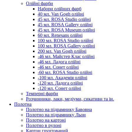
Олійні фарби
Набори олійних фарб
40 мл. Van Gogh олійні
45 мл. ROSA Studio олійні
45 мл. ROSA Gallery олійні
45 мл. ROSA Museum олійні
60 мл. Renesans олійні
100 мл. ROSA Studio олійні
100 мл. ROSA Gallery олійні
200 мл. Van Gogh олійні
-46 мл. Майстер Клас олійні
-46 мл. Ладога олійні
-46 мл. Сонет олійні
-60 мл. ROSA Studio олійні
-100 мл. Академія олійні
-120 мл. Ладога олійні
-120 мл. Сонет олійні
Темперні фарби
Розчинники, лаки, медіуми, сикативи та ін.
Полотна
Полотно на підрамнику Бавовна
Полотно на підрамнику Льон
Полотно на картоні
Полотно в рулоні
Картон грунтований