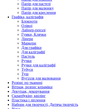
Папір для пастелі
Папір для малюнку
Папір для креслення
Графіка, каліграфія
Блокноти
Олівці
Лайнер-пензлі
Гумки, Клячки
Лінери
Маркери
Для графіки
Для каліграфії
Пастель
Ручки
Ручки для каліграфії
Тубуси
Туш
Вугілля для малювання
Розпис по тканині
Вітраж, розпис кераміки
Декупаж, декорування
Скрапбукінг, квілінг
Пластика і ліплення
Набори для творчості, Дитяча творчість
Різне