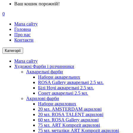
Ваш кошик порожній!
0
Мапа сайту
Головна
Про нас
Контакти
Категорії
Мапа сайту
Художні Фарби і розчинники
Акварельні фарби
Набори акварельних
ROSA Gallery акварельні 2.5 мл.
Білі Ночі акварельні 2.5 мл.
Сонет акварельні 2.5 мл.
Акрилові фарби
Набори акрилових
20 мл. AMSTERDAM акрилові
20 мл. ROSA TALENT акрилові
60 мл. ROSA Gallery акрилові
75 мл. ART Kompozit акрилові
75 мл. металіки ART Kompozit акрилові