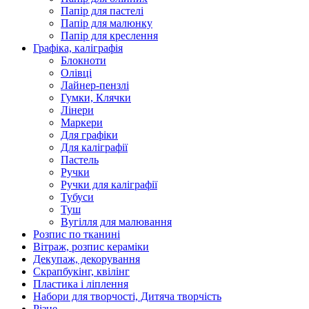
Папір для пастелі
Папір для малюнку
Папір для креслення
Графіка, каліграфія
Блокноти
Олівці
Лайнер-пензлі
Гумки, Клячки
Лінери
Маркери
Для графіки
Для каліграфії
Пастель
Ручки
Ручки для каліграфії
Тубуси
Туш
Вугілля для малювання
Розпис по тканині
Вітраж, розпис кераміки
Декупаж, декорування
Скрапбукінг, квілінг
Пластика і ліплення
Набори для творчості, Дитяча творчість
Різне