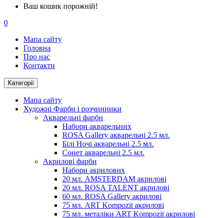
Ваш кошик порожній!
0
Мапа сайту
Головна
Про нас
Контакти
Категорії
Мапа сайту
Художні Фарби і розчинники
Акварельні фарби
Набори акварельних
ROSA Gallery акварельні 2.5 мл.
Білі Ночі акварельні 2.5 мл.
Сонет акварельні 2.5 мл.
Акрилові фарби
Набори акрилових
20 мл. AMSTERDAM акрилові
20 мл. ROSA TALENT акрилові
60 мл. ROSA Gallery акрилові
75 мл. ART Kompozit акрилові
75 мл. металіки ART Kompozit акрилові