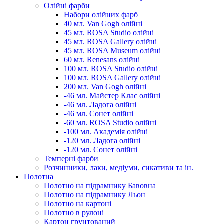
Олійні фарби
Набори олійних фарб
40 мл. Van Gogh олійні
45 мл. ROSA Studio олійні
45 мл. ROSA Gallery олійні
45 мл. ROSA Museum олійні
60 мл. Renesans олійні
100 мл. ROSA Studio олійні
100 мл. ROSA Gallery олійні
200 мл. Van Gogh олійні
-46 мл. Майстер Клас олійні
-46 мл. Ладога олійні
-46 мл. Сонет олійні
-60 мл. ROSA Studio олійні
-100 мл. Академія олійні
-120 мл. Ладога олійні
-120 мл. Сонет олійні
Темперні фарби
Розчинники, лаки, медіуми, сикативи та ін.
Полотна
Полотно на підрамнику Бавовна
Полотно на підрамнику Льон
Полотно на картоні
Полотно в рулоні
Картон грунтований