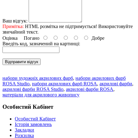
Ваш відгук:
Примітка:
HTML розмітка не підтримується! Використовуйте
звичайний текст.
Оцінка
Погано
Добре
Введіть код, зазначений на картинці:
Відправити відгук
набори художніх акрилових фарб
,
набори акрилових фарб
ROSA Studio
,
набори акрилових фарб ROSA
,
акрилові фарби
,
акрилові фарби ROSA Studio
,
акрилові фарби ROSA
,
матеріали для акрилового живопису
Особистий Кабінет
Особистий Кабінет
Історія замовлень
Закладки
Розсилка