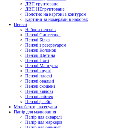
ДВП грунтоване
ДВП НЕгрунтоване
Полотно на картоні з контуром
Картини за номерами в наборах
Пензлі
Набори пензлів
Пензлі Синтетика
Пензлі Білка
Пензлі з резервуаром
Пензлі Колонок
Пензлі Щетина
Пензлі Поні
Пензлі Мангуста
Пензлі круглі
Пензлі плоскі
Пензлі овальні
Пензлі скошені
Пензлі віялові
Пензлі лайнер
Пензлі флейц
Мольберти, аксесуари
Папір для малювання
Папір для акварелі
Папір для маркерів
Папір для олійних