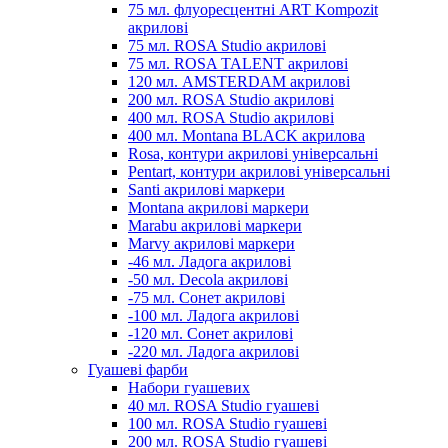
75 мл. флуоресцентні ART Kompozit
акрилові
75 мл. ROSA Studio акрилові
75 мл. ROSA TALENT акрилові
120 мл. AMSTERDAM акрилові
200 мл. ROSA Studio акрилові
400 мл. ROSA Studio акрилові
400 мл. Montana BLACK акрилова
Rosa, контури акрилові універсальні
Pentart, контури акрилові універсальні
Santi акрилові маркери
Montana акрилові маркери
Marabu акрилові маркери
Marvy акрилові маркери
-46 мл. Ладога акрилові
-50 мл. Decola акрилові
-75 мл. Сонет акрилові
-100 мл. Ладога акрилові
-120 мл. Сонет акрилові
-220 мл. Ладога акрилові
Гуашеві фарби
Набори гуашевих
40 мл. ROSA Studio гуашеві
100 мл. ROSA Studio гуашеві
200 мл. ROSA Studio гуашеві