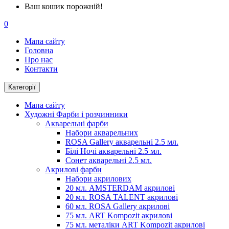
Ваш кошик порожній!
0
Мапа сайту
Головна
Про нас
Контакти
Категорії
Мапа сайту
Художні Фарби і розчинники
Акварельні фарби
Набори акварельних
ROSA Gallery акварельні 2.5 мл.
Білі Ночі акварельні 2.5 мл.
Сонет акварельні 2.5 мл.
Акрилові фарби
Набори акрилових
20 мл. AMSTERDAM акрилові
20 мл. ROSA TALENT акрилові
60 мл. ROSA Gallery акрилові
75 мл. ART Kompozit акрилові
75 мл. металіки ART Kompozit акрилові