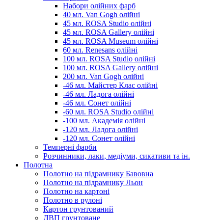
Набори олійних фарб
40 мл. Van Gogh олійні
45 мл. ROSA Studio олійні
45 мл. ROSA Gallery олійні
45 мл. ROSA Museum олійні
60 мл. Renesans олійні
100 мл. ROSA Studio олійні
100 мл. ROSA Gallery олійні
200 мл. Van Gogh олійні
-46 мл. Майстер Клас олійні
-46 мл. Ладога олійні
-46 мл. Сонет олійні
-60 мл. ROSA Studio олійні
-100 мл. Академія олійні
-120 мл. Ладога олійні
-120 мл. Сонет олійні
Темперні фарби
Розчинники, лаки, медіуми, сикативи та ін.
Полотна
Полотно на підрамнику Бавовна
Полотно на підрамнику Льон
Полотно на картоні
Полотно в рулоні
Картон грунтований
ДВП грунтоване