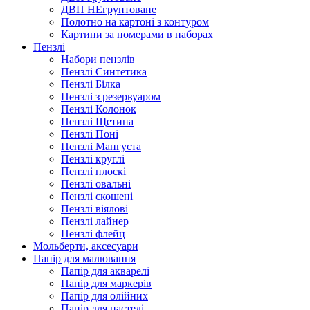
ДВП НЕгрунтоване
Полотно на картоні з контуром
Картини за номерами в наборах
Пензлі
Набори пензлів
Пензлі Синтетика
Пензлі Білка
Пензлі з резервуаром
Пензлі Колонок
Пензлі Щетина
Пензлі Поні
Пензлі Мангуста
Пензлі круглі
Пензлі плоскі
Пензлі овальні
Пензлі скошені
Пензлі віялові
Пензлі лайнер
Пензлі флейц
Мольберти, аксесуари
Папір для малювання
Папір для акварелі
Папір для маркерів
Папір для олійних
Папір для пастелі