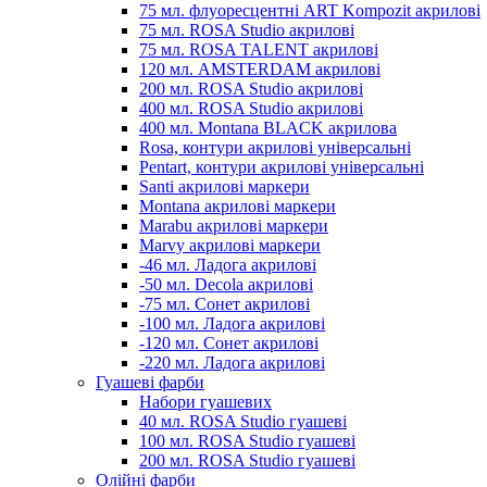
75 мл. флуоресцентні ART Kompozit акрилові
75 мл. ROSA Studio акрилові
75 мл. ROSA TALENT акрилові
120 мл. AMSTERDAM акрилові
200 мл. ROSA Studio акрилові
400 мл. ROSA Studio акрилові
400 мл. Montana BLACK акрилова
Rosa, контури акрилові універсальні
Pentart, контури акрилові універсальні
Santi акрилові маркери
Montana акрилові маркери
Marabu акрилові маркери
Marvy акрилові маркери
-46 мл. Ладога акрилові
-50 мл. Decola акрилові
-75 мл. Сонет акрилові
-100 мл. Ладога акрилові
-120 мл. Сонет акрилові
-220 мл. Ладога акрилові
Гуашеві фарби
Набори гуашевих
40 мл. ROSA Studio гуашеві
100 мл. ROSA Studio гуашеві
200 мл. ROSA Studio гуашеві
Олійні фарби