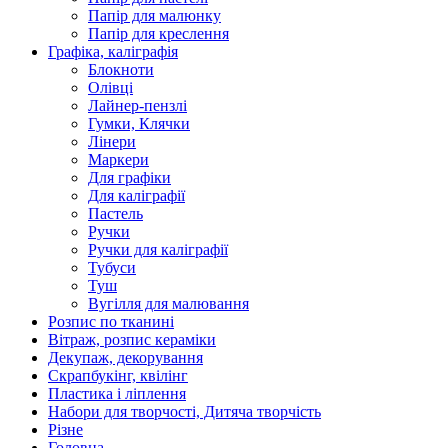
Папір для малюнку
Папір для креслення
Графіка, каліграфія
Блокноти
Олівці
Лайнер-пензлі
Гумки, Клячки
Лінери
Маркери
Для графіки
Для каліграфії
Пастель
Ручки
Ручки для каліграфії
Тубуси
Туш
Вугілля для малювання
Розпис по тканині
Вітраж, розпис кераміки
Декупаж, декорування
Скрапбукінг, квілінг
Пластика і ліплення
Набори для творчості, Дитяча творчість
Різне
Головна