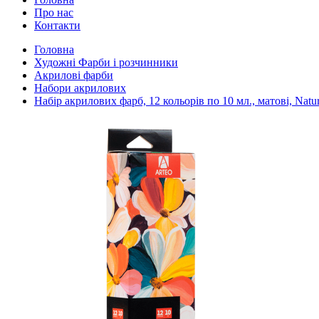
Про нас
Контакти
Головна
Художні Фарби і розчинники
Акрилові фарби
Набори акрилових
Набір акрилових фарб, 12 кольорів по 10 мл., матові, Natur