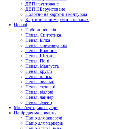
ДВП грунтоване
ДВП НЕгрунтоване
Полотно на картоні з контуром
Картини за номерами в наборах
Пензлі
Набори пензлів
Пензлі Синтетика
Пензлі Білка
Пензлі з резервуаром
Пензлі Колонок
Пензлі Щетина
Пензлі Поні
Пензлі Мангуста
Пензлі круглі
Пензлі плоскі
Пензлі овальні
Пензлі скошені
Пензлі віялові
Пензлі лайнер
Пензлі флейц
Мольберти, аксесуари
Папір для малювання
Папір для акварелі
Папір для маркерів
Папір для олійних