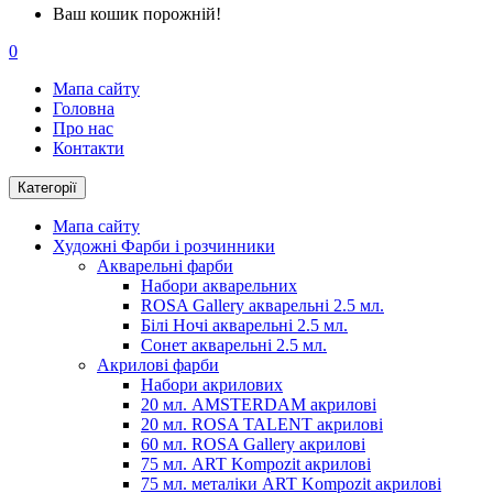
Ваш кошик порожній!
0
Мапа сайту
Головна
Про нас
Контакти
Категорії
Мапа сайту
Художні Фарби і розчинники
Акварельні фарби
Набори акварельних
ROSA Gallery акварельні 2.5 мл.
Білі Ночі акварельні 2.5 мл.
Сонет акварельні 2.5 мл.
Акрилові фарби
Набори акрилових
20 мл. AMSTERDAM акрилові
20 мл. ROSA TALENT акрилові
60 мл. ROSA Gallery акрилові
75 мл. ART Kompozit акрилові
75 мл. металіки ART Kompozit акрилові