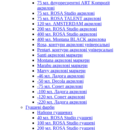
75 мл. флуоресцентні ART Kompozit
акрилові
75 мл. ROSA Studio акрилові
75 мл. ROSA TALENT акрилові
120 мл. AMSTERDAM акрилові
200 мл. ROSA Studio акрилові
400 мл. ROSA Studio акрилові
400 мл. Montana BLACK акрилова
Rosa, контури акрилові універсальні
Pentart, контури акрилові універсальні
Santi акрилові маркери
Montana акрилові маркери
Marabu акрилові маркери
Marvy акрилові маркери
-46 мл. Ладога акрилові
-50 мл. Decola акрилові
-75 мл. Сонет акрилові
-100 мл. Ладога акрилові
-120 мл. Сонет акрилові
-220 мл. Ладога акрилові
Гуашеві фарби
Набори гуашевих
40 мл. ROSA Studio гуашеві
100 мл. ROSA Studio гуашеві
200 мл. ROSA Studio гуашеві