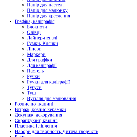
Папір для пастелі
Папір для малюнку
Папір для креслення
Графіка, каліграфія
Блокноти
Олівці
Лайнер-пензлі
Гумки, Клячки
Лінери
Маркери
Для графіки
Для каліграфії
Пастель
Ручки
Ручки для каліграфії
Тубуси
Туш
Вугілля для малювання
Розпис по тканині
Вітраж, розпис кераміки
Декупаж, декорування
Скрапбукінг, квілінг
Пластика і ліплення
Набори для творчості, Дитяча творчість
Різне