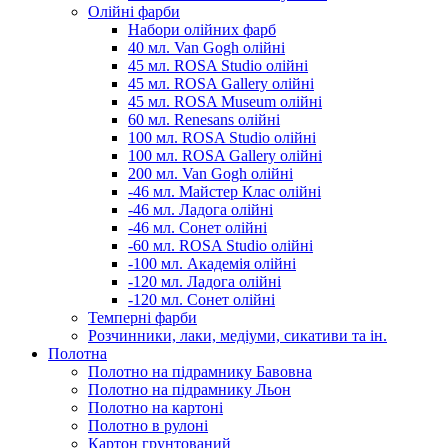
Олійні фарби
Набори олійних фарб
40 мл. Van Gogh олійні
45 мл. ROSA Studio олійні
45 мл. ROSA Gallery олійні
45 мл. ROSA Museum олійні
60 мл. Renesans олійні
100 мл. ROSA Studio олійні
100 мл. ROSA Gallery олійні
200 мл. Van Gogh олійні
-46 мл. Майстер Клас олійні
-46 мл. Ладога олійні
-46 мл. Сонет олійні
-60 мл. ROSA Studio олійні
-100 мл. Академія олійні
-120 мл. Ладога олійні
-120 мл. Сонет олійні
Темперні фарби
Розчинники, лаки, медіуми, сикативи та ін.
Полотна
Полотно на підрамнику Бавовна
Полотно на підрамнику Льон
Полотно на картоні
Полотно в рулоні
Картон грунтований