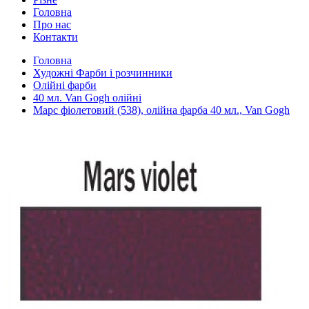
Головна
Про нас
Контакти
Головна
Художні Фарби і розчинники
Олійні фарби
40 мл. Van Gogh олійні
Марс фіолетовий (538), олійна фарба 40 мл., Van Gogh