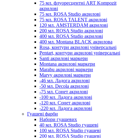
75 мл. флуоресцентні ART Kompozit
акрилові
75 мл. ROSA Studio акрилові
75 мл. ROSA TALENT акрилові
120 мл. AMSTERDAM акрилові
200 мл. ROSA Studio акрилові
400 мл. ROSA Studio акрилові
400 мл. Montana BLACK акрилова
Rosa, контури акрилові універсальні
Pentart, контури акрилові універсальні
Santi акрилові маркери
Montana акрилові маркери
Marabu акрилові маркери
Marvy акрилові маркери
-46 мл. Ладога акрилові
-50 мл. Decola акрилові
-75 мл. Сонет акрилові
-100 мл. Ладога акрилові
-120 мл. Сонет акрилові
-220 мл. Ладога акрилові
Гуашеві фарби
Набори гуашевих
40 мл. ROSA Studio гуашеві
100 мл. ROSA Studio гуашеві
200 мл. ROSA Studio гуашеві