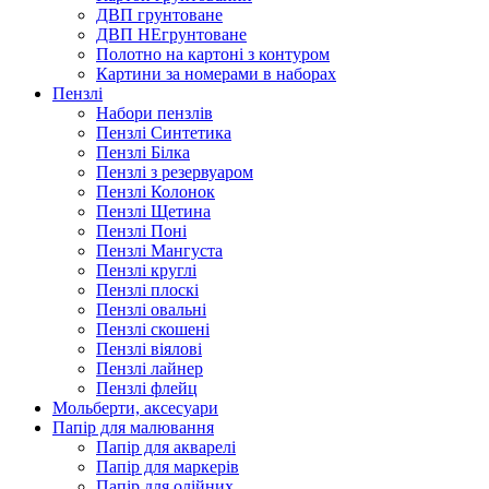
ДВП грунтоване
ДВП НЕгрунтоване
Полотно на картоні з контуром
Картини за номерами в наборах
Пензлі
Набори пензлів
Пензлі Синтетика
Пензлі Білка
Пензлі з резервуаром
Пензлі Колонок
Пензлі Щетина
Пензлі Поні
Пензлі Мангуста
Пензлі круглі
Пензлі плоскі
Пензлі овальні
Пензлі скошені
Пензлі віялові
Пензлі лайнер
Пензлі флейц
Мольберти, аксесуари
Папір для малювання
Папір для акварелі
Папір для маркерів
Папір для олійних