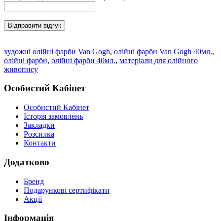
Відправити відгук
художні олійні фарби Van Gogh
,
олійні фарби Van Gogh 40мл.
,
олійні фарби
,
олійні фарби 40мл.
,
матеріали для олійного
живопису
Особистий Кабінет
Особистий Кабінет
Історія замовлень
Закладки
Розсилка
Контакти
Додатково
Бренд
Подарункові сертифікати
Акції
Інформація