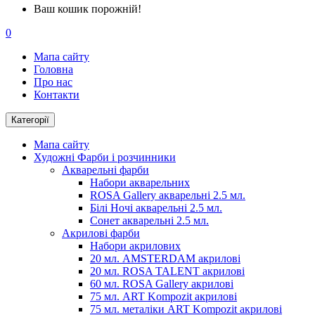
Ваш кошик порожній!
0
Мапа сайту
Головна
Про нас
Контакти
Категорії
Мапа сайту
Художні Фарби і розчинники
Акварельні фарби
Набори акварельних
ROSA Gallery акварельні 2.5 мл.
Білі Ночі акварельні 2.5 мл.
Сонет акварельні 2.5 мл.
Акрилові фарби
Набори акрилових
20 мл. AMSTERDAM акрилові
20 мл. ROSA TALENT акрилові
60 мл. ROSA Gallery акрилові
75 мл. ART Kompozit акрилові
75 мл. металіки ART Kompozit акрилові