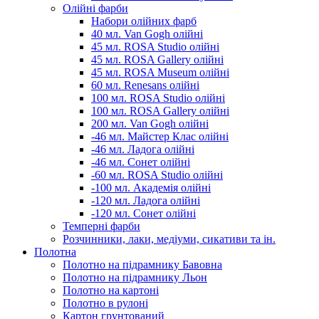
Олійні фарби
Набори олійних фарб
40 мл. Van Gogh олійні
45 мл. ROSA Studio олійні
45 мл. ROSA Gallery олійні
45 мл. ROSA Museum олійні
60 мл. Renesans олійні
100 мл. ROSA Studio олійні
100 мл. ROSA Gallery олійні
200 мл. Van Gogh олійні
-46 мл. Майстер Клас олійні
-46 мл. Ладога олійні
-46 мл. Сонет олійні
-60 мл. ROSA Studio олійні
-100 мл. Академія олійні
-120 мл. Ладога олійні
-120 мл. Сонет олійні
Темперні фарби
Розчинники, лаки, медіуми, сикативи та ін.
Полотна
Полотно на підрамнику Бавовна
Полотно на підрамнику Льон
Полотно на картоні
Полотно в рулоні
Картон грунтований