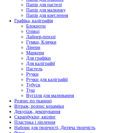
Папір для пастелі
Папір для малюнку
Папір для креслення
Графіка, каліграфія
Блокноти
Олівці
Лайнер-пензлі
Гумки, Клячки
Лінери
Маркери
Для графіки
Для каліграфії
Пастель
Ручки
Ручки для каліграфії
Тубуси
Туш
Вугілля для малювання
Розпис по тканині
Вітраж, розпис кераміки
Декупаж, декорування
Скрапбукінг, квілінг
Пластика і ліплення
Набори для творчості, Дитяча творчість
Різне