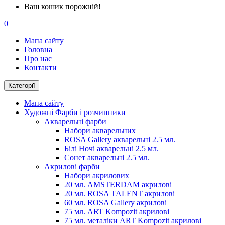
Ваш кошик порожній!
0
Мапа сайту
Головна
Про нас
Контакти
Категорії
Мапа сайту
Художні Фарби і розчинники
Акварельні фарби
Набори акварельних
ROSA Gallery акварельні 2.5 мл.
Білі Ночі акварельні 2.5 мл.
Сонет акварельні 2.5 мл.
Акрилові фарби
Набори акрилових
20 мл. AMSTERDAM акрилові
20 мл. ROSA TALENT акрилові
60 мл. ROSA Gallery акрилові
75 мл. ART Kompozit акрилові
75 мл. металіки ART Kompozit акрилові