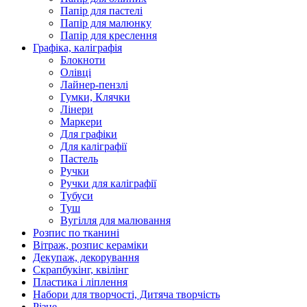
Папір для пастелі
Папір для малюнку
Папір для креслення
Графіка, каліграфія
Блокноти
Олівці
Лайнер-пензлі
Гумки, Клячки
Лінери
Маркери
Для графіки
Для каліграфії
Пастель
Ручки
Ручки для каліграфії
Тубуси
Туш
Вугілля для малювання
Розпис по тканині
Вітраж, розпис кераміки
Декупаж, декорування
Скрапбукінг, квілінг
Пластика і ліплення
Набори для творчості, Дитяча творчість
Різне