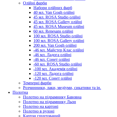
Олійні фарби
Набори олійних фарб
40 мл. Van Gogh олійні
45 мл. ROSA Studio олійні
45 мл. ROSA Gallery олійні
45 мл. ROSA Museum олійні
60 мл. Renesans олійні
100 мл. ROSA Studio олійні
100 мл. ROSA Gallery олійні
200 мл. Van Gogh олійні
-46 мл. Майстер Клас олійні
-46 мл. Ладога олійні
-46 мл. Сонет олійні
-60 мл. ROSA Studio олійні
-100 мл. Академія олійні
-120 мл. Ладога олійні
-120 мл. Сонет олійні
Темперні фарби
Розчинники, лаки, медіуми, сикативи та ін.
Полотна
Полотно на підрамнику Бавовна
Полотно на підрамнику Льон
Полотно на картоні
Полотно в рулоні
Картон грунтований