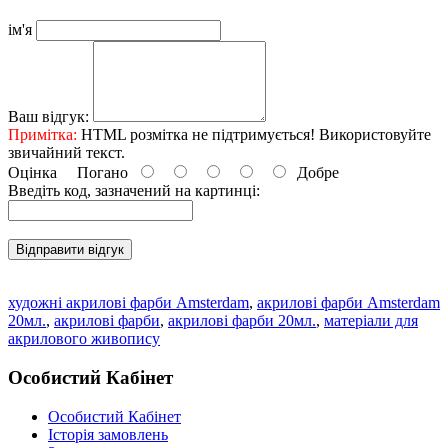
ім'я
Ваш відгук:
Примітка:
HTML розмітка не підтримується! Використовуйте
звичайний текст.
Оцінка
Погано
Добре
Введіть код, зазначений на картинці:
Відправити відгук
художні акрилові фарби Amsterdam
,
акрилові фарби Amsterdam
20мл.
,
акрилові фарби
,
акрилові фарби 20мл.
,
матеріали для
акрилового живопису
Особистий Кабінет
Особистий Кабінет
Історія замовлень