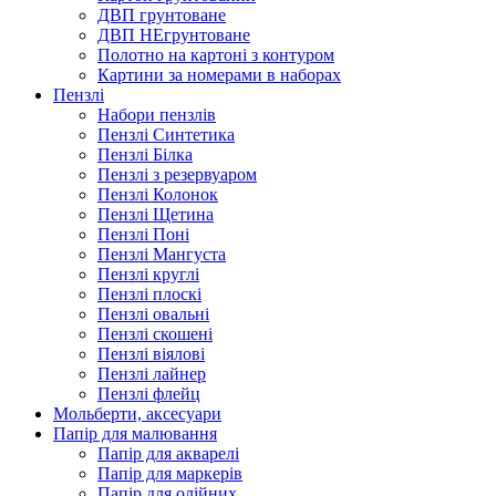
ДВП грунтоване
ДВП НЕгрунтоване
Полотно на картоні з контуром
Картини за номерами в наборах
Пензлі
Набори пензлів
Пензлі Синтетика
Пензлі Білка
Пензлі з резервуаром
Пензлі Колонок
Пензлі Щетина
Пензлі Поні
Пензлі Мангуста
Пензлі круглі
Пензлі плоскі
Пензлі овальні
Пензлі скошені
Пензлі віялові
Пензлі лайнер
Пензлі флейц
Мольберти, аксесуари
Папір для малювання
Папір для акварелі
Папір для маркерів
Папір для олійних