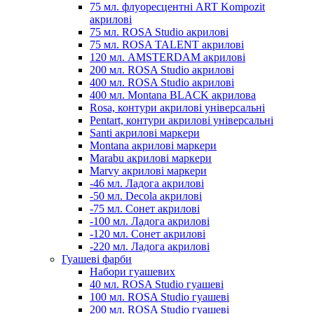
75 мл. флуоресцентні ART Kompozit
акрилові
75 мл. ROSA Studio акрилові
75 мл. ROSA TALENT акрилові
120 мл. AMSTERDAM акрилові
200 мл. ROSA Studio акрилові
400 мл. ROSA Studio акрилові
400 мл. Montana BLACK акрилова
Rosa, контури акрилові універсальні
Pentart, контури акрилові універсальні
Santi акрилові маркери
Montana акрилові маркери
Marabu акрилові маркери
Marvy акрилові маркери
-46 мл. Ладога акрилові
-50 мл. Decola акрилові
-75 мл. Сонет акрилові
-100 мл. Ладога акрилові
-120 мл. Сонет акрилові
-220 мл. Ладога акрилові
Гуашеві фарби
Набори гуашевих
40 мл. ROSA Studio гуашеві
100 мл. ROSA Studio гуашеві
200 мл. ROSA Studio гуашеві