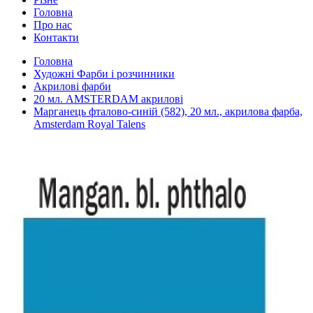
Головна
Про нас
Контакти
Головна
Художні Фарби і розчинники
Акрилові фарби
20 мл. AMSTERDAM акрилові
Марганець фталово-синій (582), 20 мл., акрилова фарба,
Amsterdam Royal Talens