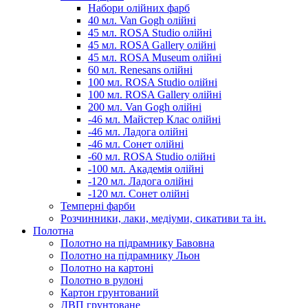
Набори олійних фарб
40 мл. Van Gogh олійні
45 мл. ROSA Studio олійні
45 мл. ROSA Gallery олійні
45 мл. ROSA Museum олійні
60 мл. Renesans олійні
100 мл. ROSA Studio олійні
100 мл. ROSA Gallery олійні
200 мл. Van Gogh олійні
-46 мл. Майстер Клас олійні
-46 мл. Ладога олійні
-46 мл. Сонет олійні
-60 мл. ROSA Studio олійні
-100 мл. Академія олійні
-120 мл. Ладога олійні
-120 мл. Сонет олійні
Темперні фарби
Розчинники, лаки, медіуми, сикативи та ін.
Полотна
Полотно на підрамнику Бавовна
Полотно на підрамнику Льон
Полотно на картоні
Полотно в рулоні
Картон грунтований
ДВП грунтоване