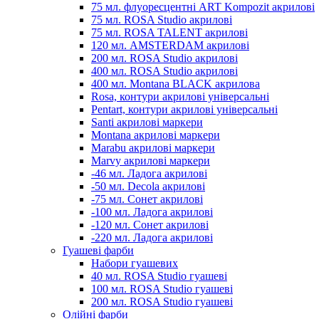
75 мл. флуоресцентні ART Kompozit акрилові
75 мл. ROSA Studio акрилові
75 мл. ROSA TALENT акрилові
120 мл. AMSTERDAM акрилові
200 мл. ROSA Studio акрилові
400 мл. ROSA Studio акрилові
400 мл. Montana BLACK акрилова
Rosa, контури акрилові універсальні
Pentart, контури акрилові універсальні
Santi акрилові маркери
Montana акрилові маркери
Marabu акрилові маркери
Marvy акрилові маркери
-46 мл. Ладога акрилові
-50 мл. Decola акрилові
-75 мл. Сонет акрилові
-100 мл. Ладога акрилові
-120 мл. Сонет акрилові
-220 мл. Ладога акрилові
Гуашеві фарби
Набори гуашевих
40 мл. ROSA Studio гуашеві
100 мл. ROSA Studio гуашеві
200 мл. ROSA Studio гуашеві
Олійні фарби