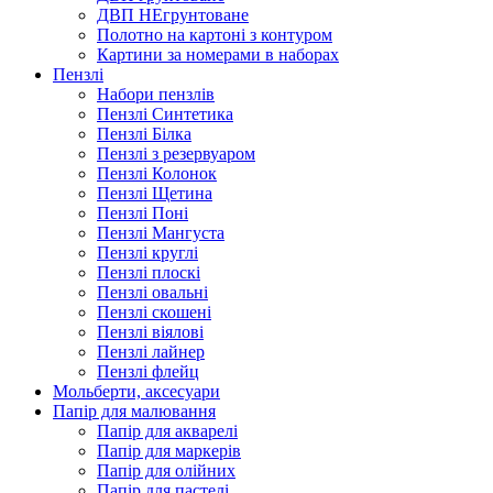
ДВП НЕгрунтоване
Полотно на картоні з контуром
Картини за номерами в наборах
Пензлі
Набори пензлів
Пензлі Синтетика
Пензлі Білка
Пензлі з резервуаром
Пензлі Колонок
Пензлі Щетина
Пензлі Поні
Пензлі Мангуста
Пензлі круглі
Пензлі плоскі
Пензлі овальні
Пензлі скошені
Пензлі віялові
Пензлі лайнер
Пензлі флейц
Мольберти, аксесуари
Папір для малювання
Папір для акварелі
Папір для маркерів
Папір для олійних
Папір для пастелі