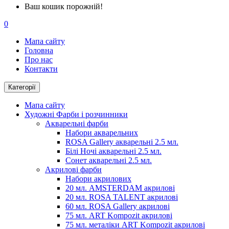
Ваш кошик порожній!
0
Мапа сайту
Головна
Про нас
Контакти
Категорії
Мапа сайту
Художні Фарби і розчинники
Акварельні фарби
Набори акварельних
ROSA Gallery акварельні 2.5 мл.
Білі Ночі акварельні 2.5 мл.
Сонет акварельні 2.5 мл.
Акрилові фарби
Набори акрилових
20 мл. AMSTERDAM акрилові
20 мл. ROSA TALENT акрилові
60 мл. ROSA Gallery акрилові
75 мл. ART Kompozit акрилові
75 мл. металіки ART Kompozit акрилові