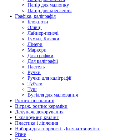
Папір для малюнку
Папір для креслення
Графіка, каліграфія
Блокноти
Олівці
Лайнер-пензлі
Гумки, Клячки
Лінери
Маркери
Для графіки
Для каліграфії
Пастель
Ручки
Ручки для каліграфії
Тубуси
Туш
Вугілля для малювання
Розпис по тканині
Вітраж, розпис кераміки
Декупаж, декорування
Скрапбукінг, квілінг
Пластика і ліплення
Набори для творчості, Дитяча творчість
Різне
Головна