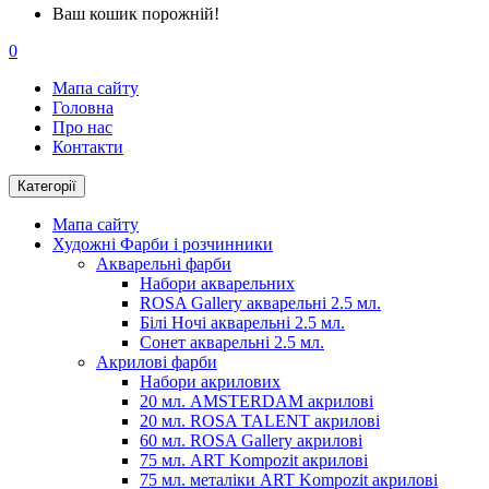
Ваш кошик порожній!
0
Мапа сайту
Головна
Про нас
Контакти
Категорії
Мапа сайту
Художні Фарби і розчинники
Акварельні фарби
Набори акварельних
ROSA Gallery акварельні 2.5 мл.
Білі Ночі акварельні 2.5 мл.
Сонет акварельні 2.5 мл.
Акрилові фарби
Набори акрилових
20 мл. AMSTERDAM акрилові
20 мл. ROSA TALENT акрилові
60 мл. ROSA Gallery акрилові
75 мл. ART Kompozit акрилові
75 мл. металіки ART Kompozit акрилові