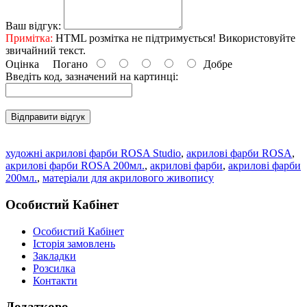
Ваш відгук:
Примітка:
HTML розмітка не підтримується! Використовуйте
звичайний текст.
Оцінка
Погано
Добре
Введіть код, зазначений на картинці:
Відправити відгук
художні акрилові фарби ROSA Studio
,
акрилові фарби ROSA
,
акрилові фарби ROSA 200мл.
,
акрилові фарби
,
акрилові фарби
200мл.
,
матеріали для акрилового живопису
Особистий Кабінет
Особистий Кабінет
Історія замовлень
Закладки
Розсилка
Контакти
Додатково