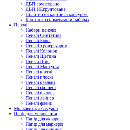
ДВП грунтоване
ДВП НЕгрунтоване
Полотно на картоні з контуром
Картини за номерами в наборах
Пензлі
Набори пензлів
Пензлі Синтетика
Пензлі Білка
Пензлі з резервуаром
Пензлі Колонок
Пензлі Щетина
Пензлі Поні
Пензлі Мангуста
Пензлі круглі
Пензлі плоскі
Пензлі овальні
Пензлі скошені
Пензлі віялові
Пензлі лайнер
Пензлі флейц
Мольберти, аксесуари
Папір для малювання
Папір для акварелі
Папір для маркерів
Папір для олійних