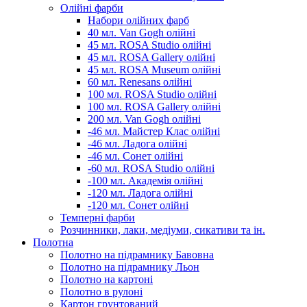
Олійні фарби
Набори олійних фарб
40 мл. Van Gogh олійні
45 мл. ROSA Studio олійні
45 мл. ROSA Gallery олійні
45 мл. ROSA Museum олійні
60 мл. Renesans олійні
100 мл. ROSA Studio олійні
100 мл. ROSA Gallery олійні
200 мл. Van Gogh олійні
-46 мл. Майстер Клас олійні
-46 мл. Ладога олійні
-46 мл. Сонет олійні
-60 мл. ROSA Studio олійні
-100 мл. Академія олійні
-120 мл. Ладога олійні
-120 мл. Сонет олійні
Темперні фарби
Розчинники, лаки, медіуми, сикативи та ін.
Полотна
Полотно на підрамнику Бавовна
Полотно на підрамнику Льон
Полотно на картоні
Полотно в рулоні
Картон грунтований