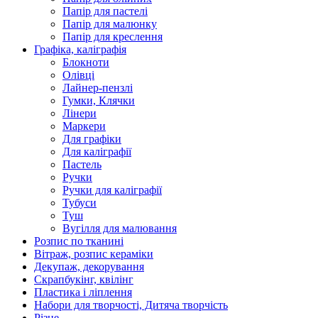
Папір для пастелі
Папір для малюнку
Папір для креслення
Графіка, каліграфія
Блокноти
Олівці
Лайнер-пензлі
Гумки, Клячки
Лінери
Маркери
Для графіки
Для каліграфії
Пастель
Ручки
Ручки для каліграфії
Тубуси
Туш
Вугілля для малювання
Розпис по тканині
Вітраж, розпис кераміки
Декупаж, декорування
Скрапбукінг, квілінг
Пластика і ліплення
Набори для творчості, Дитяча творчість
Різне