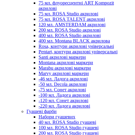
75 мл. флуоресцентні ART Kompozit
акрилові
75 мл. ROSA Studio акрилові
75 мл. ROSA TALENT акрилові
120 мл. AMSTERDAM акрилові
200 мл. ROSA Studio акрилові
400 мл. ROSA Studio акрилові
400 мл. Montana BLACK акрилова
Rosa, контури акрилові універсальні
Pentart, контури акрилові універсальні
Santi акрилові маркери
Montana акрилові маркери
Marabu акрилові маркери
Marvy акрилові маркери
-46 мл. Ладога акрилові
-50 мл. Decola акрилові
-75 мл. Сонет акрилові
-100 мл. Ладога акрилові
-120 мл. Сонет акрилові
-220 мл. Ладога акрилові
Гуашеві фарби
Набори гуашевих
40 мл. ROSA Studio гуашеві
100 мл. ROSA Studio гуашеві
200 мл. ROSA Studio гуашеві