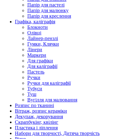
Папір для пастелі
Папір для малюнку
Папір для креслення
Графіка, каліграфія
Блокноти
Олівці
Лайнер-пензлі
Гумки, Клячки
Лінери
Маркери
Для графіки
Для каліграфії
Пастель
Ручки
Ручки для каліграфії
Тубуси
Туш
Вугілля для малювання
Розпис по тканині
Вітраж, розпис кераміки
Декупаж, декорування
Скрапбукінг, квілінг
Пластика і ліплення
Набори для творчості, Дитяча творчість
Різне