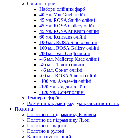
Олійні фарби
Набори олійних фарб
40 мл. Van Gogh олійні
45 мл. ROSA Studio олійні
45 мл. ROSA Gallery олійні
45 мл. ROSA Museum олійні
60 мл. Renesans олійні
100 мл. ROSA Studio олійні
100 мл. ROSA Gallery олійні
200 мл. Van Gogh олійні
-46 мл. Майстер Клас олійні
-46 мл. Ладога олійні
-46 мл. Сонет олійні
-60 мл. ROSA Studio олійні
-100 мл. Академія олійні
-120 мл. Ладога олійні
-120 мл. Сонет олійні
Темперні фарби
Розчинники, лаки, медіуми, сикативи та ін.
Полотна
Полотно на підрамнику Бавовна
Полотно на підрамнику Льон
Полотно на картоні
Полотно в рулоні
Картон грунтований