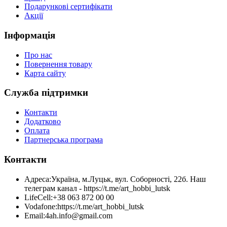
Подарункові сертифікати
Акції
Інформація
Про нас
Повернення товару
Карта сайту
Служба підтримки
Контакти
Додатково
Оплата
Партнерська програма
Контакти
Адреса:
Україна, м.Луцьк, вул. Соборності, 22б. Наш
телеграм канал - https://t.me/art_hobbi_lutsk
LifeCell:
+38 063 872 00 00
Vodafone:
https://t.me/art_hobbi_lutsk
Email:
4ah.info@gmail.com