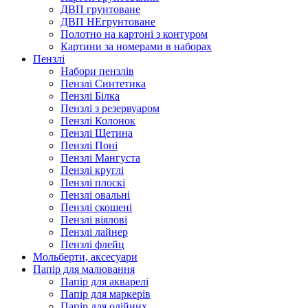
ДВП грунтоване
ДВП НЕгрунтоване
Полотно на картоні з контуром
Картини за номерами в наборах
Пензлі
Набори пензлів
Пензлі Синтетика
Пензлі Білка
Пензлі з резервуаром
Пензлі Колонок
Пензлі Щетина
Пензлі Поні
Пензлі Мангуста
Пензлі круглі
Пензлі плоскі
Пензлі овальні
Пензлі скошені
Пензлі віялові
Пензлі лайнер
Пензлі флейц
Мольберти, аксесуари
Папір для малювання
Папір для акварелі
Папір для маркерів
Папір для олійних