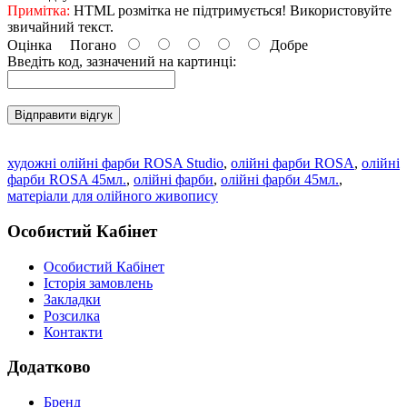
Примітка:
HTML розмітка не підтримується! Використовуйте
звичайний текст.
Оцінка
Погано
Добре
Введіть код, зазначений на картинці:
Відправити відгук
художні олійні фарби ROSA Studio
,
олійні фарби ROSA
,
олійні
фарби ROSA 45мл.
,
олійні фарби
,
олійні фарби 45мл.
,
матеріали для олійного живопису
Особистий Кабінет
Особистий Кабінет
Історія замовлень
Закладки
Розсилка
Контакти
Додатково
Бренд