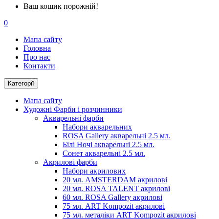
Ваш кошик порожній!
0
Мапа сайту
Головна
Про нас
Контакти
Категорії
Мапа сайту
Художні Фарби і розчинники
Акварельні фарби
Набори акварельних
ROSA Gallery акварельні 2.5 мл.
Білі Ночі акварельні 2.5 мл.
Сонет акварельні 2.5 мл.
Акрилові фарби
Набори акрилових
20 мл. AMSTERDAM акрилові
20 мл. ROSA TALENT акрилові
60 мл. ROSA Gallery акрилові
75 мл. ART Kompozit акрилові
75 мл. металіки ART Kompozit акрилові