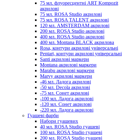
75 мл. флуоресцентні ART Kompozit
акрилові
75 мл. ROSA Studio акрилові
75 мл. ROSA TALENT акрилові
120 мл. AMSTERDAM акрилові
200 мл. ROSA Studio акрилові
400 мл. ROSA Studio акрилові
400 мл. Montana BLACK акрилова
Rosa, контури акрилові універсальні
Pentart, контури акрилові універсальні
Santi акрилові маркери
Montana акрилові маркери
Marabu акрилові маркери
Marvy акрилові маркери
-46 мл. Ладога акрилові
-50 мл. Decola акрилові
-75 мл. Сонет акрилові
-100 мл. Ладога акрилові
-120 мл. Сонет акрилові
-220 мл. Ладога акрилові
Гуашеві фарби
Набори гуашевих
40 мл. ROSA Studio гуашеві
100 мл. ROSA Studio гуашеві
200 мл. ROSA Studio гуашеві