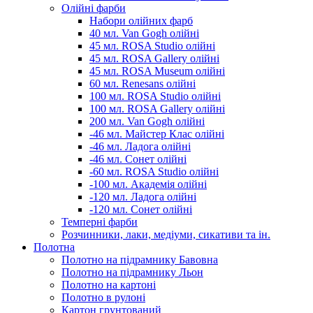
Олійні фарби
Набори олійних фарб
40 мл. Van Gogh олійні
45 мл. ROSA Studio олійні
45 мл. ROSA Gallery олійні
45 мл. ROSA Museum олійні
60 мл. Renesans олійні
100 мл. ROSA Studio олійні
100 мл. ROSA Gallery олійні
200 мл. Van Gogh олійні
-46 мл. Майстер Клас олійні
-46 мл. Ладога олійні
-46 мл. Сонет олійні
-60 мл. ROSA Studio олійні
-100 мл. Академія олійні
-120 мл. Ладога олійні
-120 мл. Сонет олійні
Темперні фарби
Розчинники, лаки, медіуми, сикативи та ін.
Полотна
Полотно на підрамнику Бавовна
Полотно на підрамнику Льон
Полотно на картоні
Полотно в рулоні
Картон грунтований