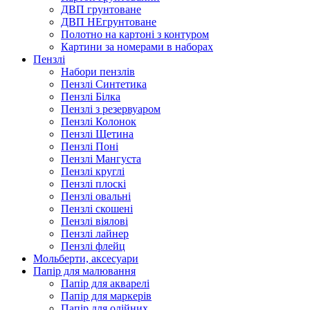
ДВП грунтоване
ДВП НЕгрунтоване
Полотно на картоні з контуром
Картини за номерами в наборах
Пензлі
Набори пензлів
Пензлі Синтетика
Пензлі Білка
Пензлі з резервуаром
Пензлі Колонок
Пензлі Щетина
Пензлі Поні
Пензлі Мангуста
Пензлі круглі
Пензлі плоскі
Пензлі овальні
Пензлі скошені
Пензлі віялові
Пензлі лайнер
Пензлі флейц
Мольберти, аксесуари
Папір для малювання
Папір для акварелі
Папір для маркерів
Папір для олійних