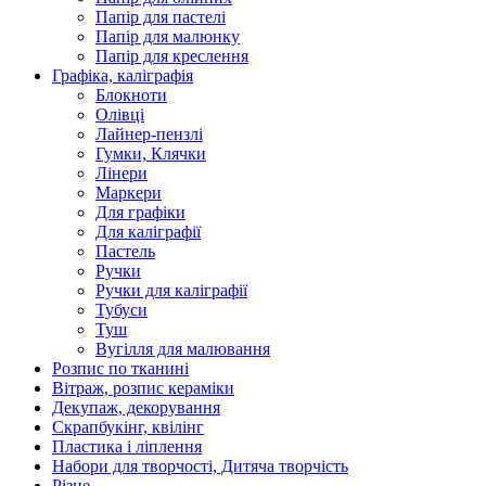
Папір для пастелі
Папір для малюнку
Папір для креслення
Графіка, каліграфія
Блокноти
Олівці
Лайнер-пензлі
Гумки, Клячки
Лінери
Маркери
Для графіки
Для каліграфії
Пастель
Ручки
Ручки для каліграфії
Тубуси
Туш
Вугілля для малювання
Розпис по тканині
Вітраж, розпис кераміки
Декупаж, декорування
Скрапбукінг, квілінг
Пластика і ліплення
Набори для творчості, Дитяча творчість
Різне