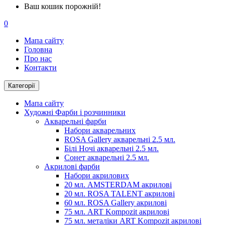
Ваш кошик порожній!
0
Мапа сайту
Головна
Про нас
Контакти
Категорії
Мапа сайту
Художні Фарби і розчинники
Акварельні фарби
Набори акварельних
ROSA Gallery акварельні 2.5 мл.
Білі Ночі акварельні 2.5 мл.
Сонет акварельні 2.5 мл.
Акрилові фарби
Набори акрилових
20 мл. AMSTERDAM акрилові
20 мл. ROSA TALENT акрилові
60 мл. ROSA Gallery акрилові
75 мл. ART Kompozit акрилові
75 мл. металіки ART Kompozit акрилові