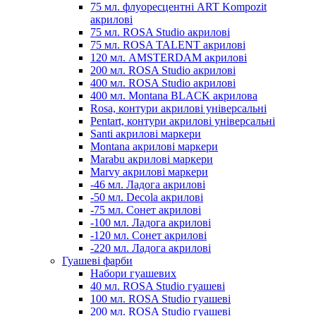
75 мл. флуоресцентні ART Kompozit
акрилові
75 мл. ROSA Studio акрилові
75 мл. ROSA TALENT акрилові
120 мл. AMSTERDAM акрилові
200 мл. ROSA Studio акрилові
400 мл. ROSA Studio акрилові
400 мл. Montana BLACK акрилова
Rosa, контури акрилові універсальні
Pentart, контури акрилові універсальні
Santi акрилові маркери
Montana акрилові маркери
Marabu акрилові маркери
Marvy акрилові маркери
-46 мл. Ладога акрилові
-50 мл. Decola акрилові
-75 мл. Сонет акрилові
-100 мл. Ладога акрилові
-120 мл. Сонет акрилові
-220 мл. Ладога акрилові
Гуашеві фарби
Набори гуашевих
40 мл. ROSA Studio гуашеві
100 мл. ROSA Studio гуашеві
200 мл. ROSA Studio гуашеві