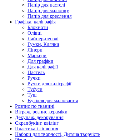
Папір для пастелі
Папір для малюнку
Папір для креслення
Графіка, каліграфія
Блокноти
Олівці
Лайнер-пензлі
Гумки, Клячки
Лінери
Маркери
Для графіки
Для каліграфії
Пастель
Ручки
Ручки для каліграфії
Тубуси
Туш
Вугілля для малювання
Розпис по тканині
Вітраж, розпис кераміки
Декупаж, декорування
Скрапбукінг, квілінг
Пластика і ліплення
Набори для творчості, Дитяча творчість
Різне