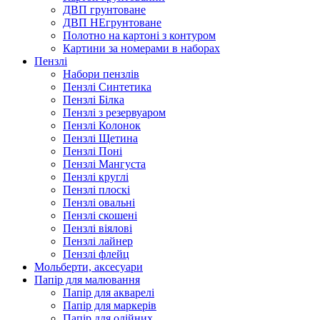
ДВП грунтоване
ДВП НЕгрунтоване
Полотно на картоні з контуром
Картини за номерами в наборах
Пензлі
Набори пензлів
Пензлі Синтетика
Пензлі Білка
Пензлі з резервуаром
Пензлі Колонок
Пензлі Щетина
Пензлі Поні
Пензлі Мангуста
Пензлі круглі
Пензлі плоскі
Пензлі овальні
Пензлі скошені
Пензлі віялові
Пензлі лайнер
Пензлі флейц
Мольберти, аксесуари
Папір для малювання
Папір для акварелі
Папір для маркерів
Папір для олійних