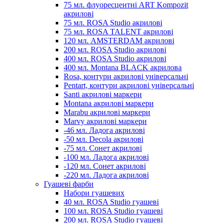
75 мл. флуоресцентні ART Kompozit
акрилові
75 мл. ROSA Studio акрилові
75 мл. ROSA TALENT акрилові
120 мл. AMSTERDAM акрилові
200 мл. ROSA Studio акрилові
400 мл. ROSA Studio акрилові
400 мл. Montana BLACK акрилова
Rosa, контури акрилові універсальні
Pentart, контури акрилові універсальні
Santi акрилові маркери
Montana акрилові маркери
Marabu акрилові маркери
Marvy акрилові маркери
-46 мл. Ладога акрилові
-50 мл. Decola акрилові
-75 мл. Сонет акрилові
-100 мл. Ладога акрилові
-120 мл. Сонет акрилові
-220 мл. Ладога акрилові
Гуашеві фарби
Набори гуашевих
40 мл. ROSA Studio гуашеві
100 мл. ROSA Studio гуашеві
200 мл. ROSA Studio гуашеві