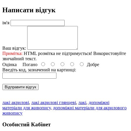
Написати відгук
ім'я
Ваш відгук:
Примітка:
HTML розмітка не підтримується! Використовуйте
звичайний текст.
Оцінка
Погано
Добре
Введіть код, зазначений на картинці:
Відправити відгук
лакі акрилові
,
лакі акрилові глянцеві
,
лакі
,
допоміжні
матеріали для живопису
,
допоміжні матеріали для акрилового
живопису
Особистий Кабінет