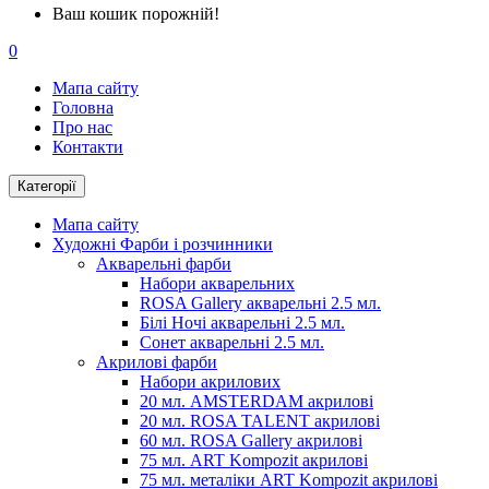
Ваш кошик порожній!
0
Мапа сайту
Головна
Про нас
Контакти
Категорії
Мапа сайту
Художні Фарби і розчинники
Акварельні фарби
Набори акварельних
ROSA Gallery акварельні 2.5 мл.
Білі Ночі акварельні 2.5 мл.
Сонет акварельні 2.5 мл.
Акрилові фарби
Набори акрилових
20 мл. AMSTERDAM акрилові
20 мл. ROSA TALENT акрилові
60 мл. ROSA Gallery акрилові
75 мл. ART Kompozit акрилові
75 мл. металіки ART Kompozit акрилові