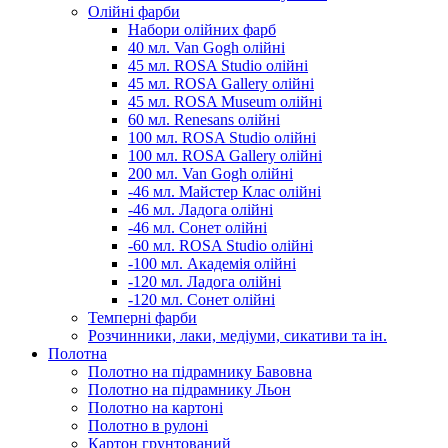
Олійні фарби
Набори олійних фарб
40 мл. Van Gogh олійні
45 мл. ROSA Studio олійні
45 мл. ROSA Gallery олійні
45 мл. ROSA Museum олійні
60 мл. Renesans олійні
100 мл. ROSA Studio олійні
100 мл. ROSA Gallery олійні
200 мл. Van Gogh олійні
-46 мл. Майстер Клас олійні
-46 мл. Ладога олійні
-46 мл. Сонет олійні
-60 мл. ROSA Studio олійні
-100 мл. Академія олійні
-120 мл. Ладога олійні
-120 мл. Сонет олійні
Темперні фарби
Розчинники, лаки, медіуми, сикативи та ін.
Полотна
Полотно на підрамнику Бавовна
Полотно на підрамнику Льон
Полотно на картоні
Полотно в рулоні
Картон грунтований